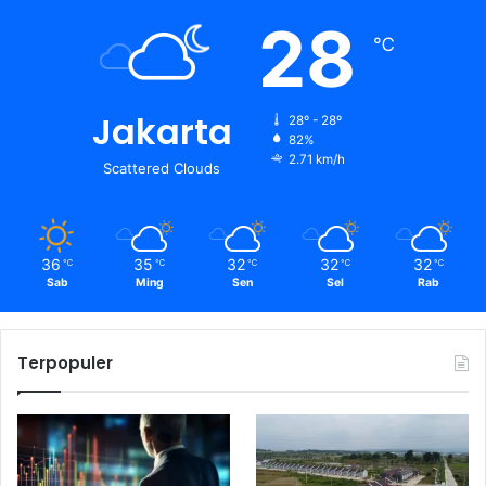
28
℃
Jakarta
28º - 28º
82%
2.71 km/h
Scattered Clouds
36
35
32
32
32
℃
℃
℃
℃
℃
Sab
Ming
Sen
Sel
Rab
Terpopuler