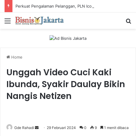
Perkuat Pengalaman Pelanggan, PLN Icon Plus Sabet Tiga Penghargaan CCW 2026
Menu
Ca
Home
Unggah Video Cuci Kaki
Ibunda, Syakir Daulay Bikin
Nangis Netizen
Gde Rahadi
S
29 Februari 2024
0
9
1 menit dibaca
e