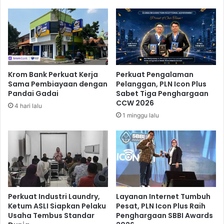
o
u
l
L
u
e
s
b
i
a
P
r
e
a
Krom Bank Perkuat Kerja
Perkuat Pengalaman
n
n
Sama Pembiayaan dengan
Pelanggan, PLN Icon Plus
g
2
Pandai Gadai
Sabet Tiga Penghargaan
a
0
CCW 2026
4 hari lalu
n
2
1 minggu lalu
g
4
g
y
u
a
r
n
a
g
n
T
T
r
e
e
Perkuat Industri Laundry,
Layanan Internet Tumbuh
r
n
Ketum ASLI Siapkan Pelaku
Pesat, PLN Icon Plus Raih
b
Usaha Tembus Standar
Penghargaan SBBI Awards
d