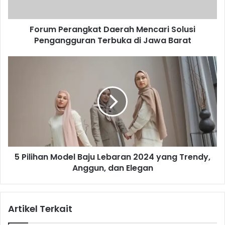
r
a
Forum Perangkat Daerah Mencari Solusi
n
Pengangguran Terbuka di Jawa Barat
g
k
a
5
t
P
D
i
a
l
e
i
r
h
a
a
h
n
M
M
e
5 Pilihan Model Baju Lebaran 2024 yang Trendy,
o
n
Anggun, dan Elegan
d
c
e
a
l
r
B
Artikel Terkait
i
a
S
j