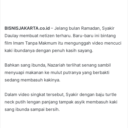
n
d
a
n
BISNISJAKARTA.co.id
– Jelang bulan Ramadan, Syakir
e
Daulay membuat netizen terharu. Baru-baru ini bintang
m
film Imam Tanpa Makmum itu mengunggah video mencuci
a
kaki ibundanya dengan penuh kasih sayang.
i
l
Bahkan sang ibunda, Nazariah terlihat senang sambil
menyuapi makanan ke mulut putranya yang berbakti
sedang membasuh kakinya.
Dalam video singkat tersebut, Syakir dengan baju turtle
neck putih lengan panjang tampak asyik membasuh kaki
sang ibunda sampai bersih.