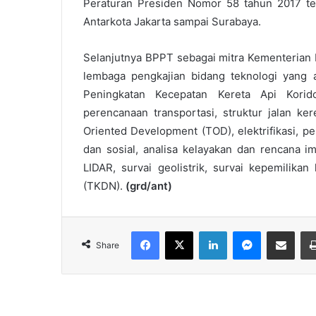
Peraturan Presiden Nomor 58 tahun 2017 te
Antarkota Jakarta sampai Surabaya.
Selanjutnya BPPT sebagai mitra Kementerian 
lembaga pengkajian bidang teknologi yang 
Peningkatan Kecepatan Kereta Api Korid
perencanaan transportasi, struktur jalan ker
Oriented Development (TOD), elektrifikasi, pe
dan sosial, analisa kelayakan dan rencana im
LIDAR, survai geolistrik, survai kepemilik
(TKDN).
(grd/ant)
Facebook
X
LinkedIn
Messenger
Share via Email
Share