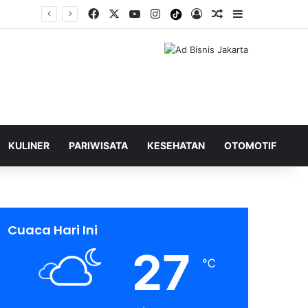
Facebook
X
YouTube
Instagram
Tiktok
Log In
Shuffle Berita
Sidebar
KULINER
PARIWISATA
KESEHATAN
OTOMOTIF
Cuaca Hari Ini
27
℃