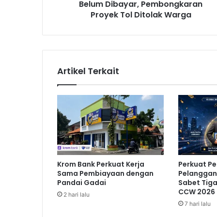
Belum Dibayar, Pembongkaran
y
Proyek Tol Ditolak Warga
a
r
,
P
e
m
Artikel Terkait
b
o
n
g
k
a
r
a
n
Krom Bank Perkuat Kerja
Perkuat P
P
Sama Pembiayaan dengan
Pelanggan,
r
Pandai Gadai
Sabet Tig
o
CCW 2026
2 hari lalu
y
7 hari lalu
e