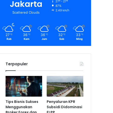
Jakarta
27º - 27º
87%
2.49 km/h
Scattered Clouds
27
36
36
32
33
℃
℃
℃
℃
℃
Rab
Kam
Jum
Sab
Ming
Terpopuler
Tips Bisnis Sukses
Penyaluran KPR
Menggunakan
Subsidi Didominasi
Broker Forex dan
FLPP