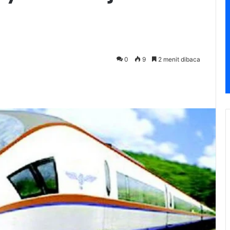
0
9
2 menit dibaca