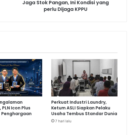
Jaga Stok Pangan, Ini Kondisi yang
a
perlu Dijaga KPPU
n
g
a
n
,
I
n
i
K
o
n
d
i
s
i
engalaman
Perkuat Industri Laundry,
y
 PLN Icon Plus
Ketum ASLI Siapkan Pelaku
a
a Penghargaan
Usaha Tembus Standar Dunia
n
7 hari lalu
g
p