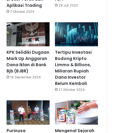
Aplikasi Trading
28 Juli 2025
7 Oktober 2024
KPK Selidiki Dugaan
Tertipu Investasi
Mark Up Anggaran
Bodong Kripto
Dana Iklan di Bank
Limmo & Billions,
Bjb (BJBR)
Miliaran Rupiah
Dana Investor
18 September 2024
Belum Kembali
21 Oktober 2024
Purinusa
Mengenal Sejarah