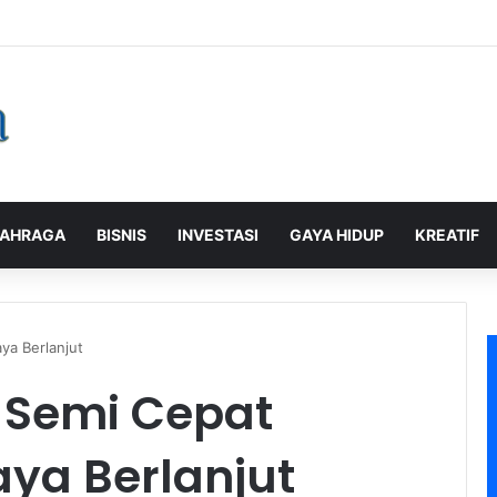
laman Pelanggan, PLN Icon Plus Sabet Tiga Penghargaan CCW 2026
AHRAGA
BISNIS
INVESTASI
GAYA HIDUP
KREATIF
ya Berlanjut
a Semi Cepat
ya Berlanjut