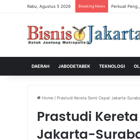
Rabu, Agustus 5 2026
Breaking News
Perkuat Penga
DAERAH
JABODETABEK
TEKNOLOGI
OL
Home
/
Prastudi Kereta Semi Cepat Jakarta-Suraba
Prastudi Keret
Jakarta-Suraba