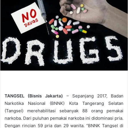
d
a
n
e
m
a
i
l
TANGSEL (Bisnis Jakarta)
– Sepanjang 2017, Badan
Narkotika Nasional (BNNK) Kota Tangerang Selatan
(Tangsel) merehabilitasi sebanyak 88 orang pemakai
narkoba. Dari puluhan pemakai narkoba ini didominasi pria.
Dengan rincian 59 pria dan 29 wanita. “BNNK Tangsel di