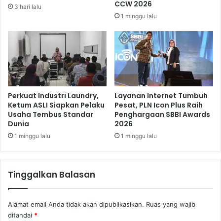
i
CCW 2026
3 hari lalu
d
1 minggu lalu
e
n
P
S
M
S
v
s
Perkuat Industri Laundry,
Layanan Internet Tumbuh
P
Ketum ASLI Siapkan Pelaku
Pesat, PLN Icon Plus Raih
Usaha Tembus Standar
Penghargaan SBBI Awards
e
Dunia
2026
r
s
1 minggu lalu
1 minggu lalu
i
j
a
Tinggalkan Balasan
d
i
S
Alamat email Anda tidak akan dipublikasikan.
Ruas yang wajib
o
ditandai
*
l