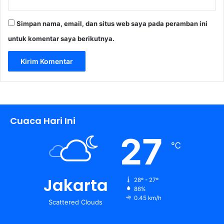
Simpan nama, email, dan situs web saya pada peramban ini
untuk komentar saya berikutnya.
Cuaca Hari Ini
27
℃
Jakarta
28º - 27º
86%
0.45 km/h
Scattered Clouds