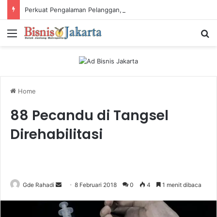
Perkuat Pengalaman Pelanggan, PLN Icon Plus Sabet Tiga Penghargaan CCW 2026
Menu
Ca
Home
88 Pecandu di Tangsel
Direhabilitasi
Gde Rahadi
S
8 Februari 2018
0
4
1 menit dibaca
e
n