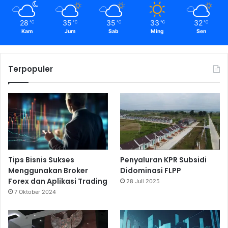
28
35
35
33
32
℃
℃
℃
℃
℃
Kam
Jum
Sab
Ming
Sen
Terpopuler
Tips Bisnis Sukses
Penyaluran KPR Subsidi
Menggunakan Broker
Didominasi FLPP
Forex dan Aplikasi Trading
28 Juli 2025
7 Oktober 2024