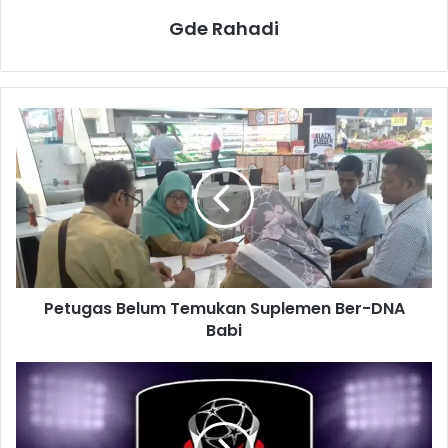
Gde Rahadi
P
e
t
u
g
a
s
B
e
Petugas Belum Temukan Suplemen Ber-DNA
l
Babi
u
m
T
D
e
u
m
a
u
L