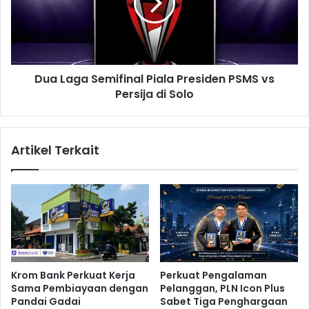
k
a
a
g
n
a
S
S
u
e
p
Dua Laga Semifinal Piala Presiden PSMS vs
m
l
Persija di Solo
i
e
f
m
i
e
n
Artikel Terkait
n
a
B
l
e
P
r
i
-
a
D
l
N
a
A
P
B
r
Krom Bank Perkuat Kerja
Perkuat Pengalaman
a
e
Sama Pembiayaan dengan
Pelanggan, PLN Icon Plus
b
s
Pandai Gadai
Sabet Tiga Penghargaan
i