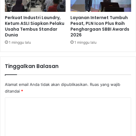
d
r
a
Perkuat Industri Laundry,
Layanan Internet Tumbuh
Ketum ASLI Siapkan Pelaku
Pesat, PLN Icon Plus Raih
m
Usaha Tembus Standar
Penghargaan SBBI Awards
a
Dunia
2026
y
u
1 minggu lalu
1 minggu lalu
Tinggalkan Balasan
Alamat email Anda tidak akan dipublikasikan.
Ruas yang wajib
ditandai
*
K
o
m
e