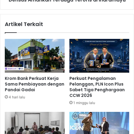
e
k
h
a
a
n
Artikel Terkait
b
T
i
e
l
r
i
d
t
u
a
g
s
a
i
T
e
Krom Bank Perkuat Kerja
Perkuat Pengalaman
r
Sama Pembiayaan dengan
Pelanggan, PLN Icon Plus
o
Pandai Gadai
Sabet Tiga Penghargaan
r
CCW 2026
4 hari lalu
i
1 minggu lalu
s
d
i
I
n