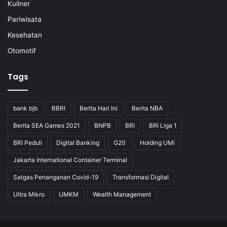
Kuliner
Pariwisata
Kesehatan
Otomotif
Tags
bank bjb
BBRI
Berita Hari Ini
Berita NBA
Berita SEA Games 2021
BNPB
BRI
BRI Liga 1
BRI Peduli
Digital Banking
G20
Holding UMi
Jakarta International Container Terminal
Satgas Penanganan Covid-19
Transformasi Digital
Ultra Mikro
UMKM
Wealth Management