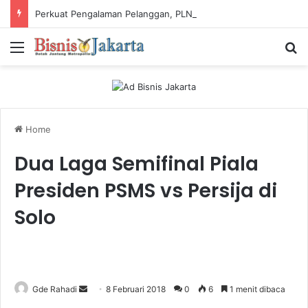
Perkuat Pengalaman Pelanggan, PLN Icon Plus Sabet Tiga Penghargaan CCW 2026
Menu
Ca
Home
Dua Laga Semifinal Piala
Presiden PSMS vs Persija di
Solo
Gde Rahadi
S
8 Februari 2018
0
6
1 menit dibaca
e