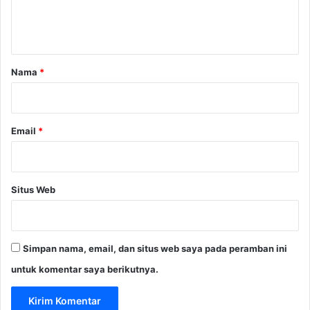
n
t
a
r
Nama
*
*
Email
*
Situs Web
Simpan nama, email, dan situs web saya pada peramban ini
untuk komentar saya berikutnya.