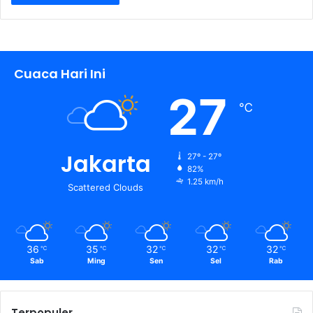
Cuaca Hari Ini
27
℃
Jakarta
27º - 27º
82%
1.25 km/h
Scattered Clouds
36
35
32
32
32
℃
℃
℃
℃
℃
Sab
Ming
Sen
Sel
Rab
Terpopuler