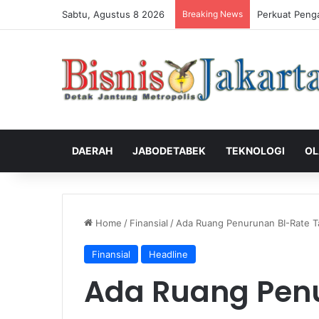
Sabtu, Agustus 8 2026
Breaking News
Perkuat Peng
DAERAH
JABODETABEK
TEKNOLOGI
OL
Home
/
Finansial
/
Ada Ruang Penurunan BI-Rate T
Finansial
Headline
Ada Ruang Pen