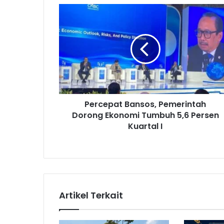
P
e
r
c
e
p
a
t
B
Percepat Bansos, Pemerintah
a
Dorong Ekonomi Tumbuh 5,6 Persen
n
s
Kuartal I
o
s
,
P
e
m
Artikel Terkait
e
r
i