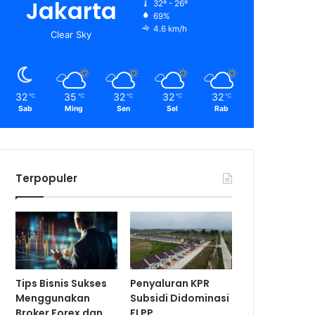
Jakarta
32º - 26º
69%
4.6 km/h
Clear Sky
32
35
32
32
32
℃
℃
℃
℃
℃
Sab
Ming
Sen
Sel
Rab
Terpopuler
Tips Bisnis Sukses
Penyaluran KPR
Menggunakan
Subsidi Didominasi
Broker Forex dan
FLPP