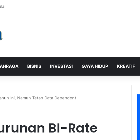
alaman Pelanggan, PLN Icon Plus Sabet Tiga Penghargaan CCW 2026
AHRAGA
BISNIS
INVESTASI
GAYA HIDUP
KREATIF
ahun Ini, Namun Tetap Data Dependent
urunan BI-Rate