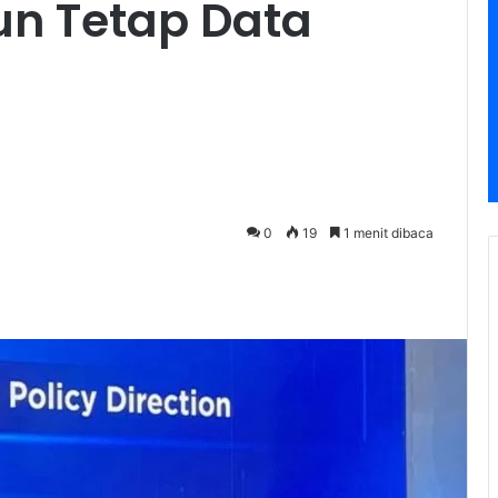
un Tetap Data
0
19
1 menit dibaca