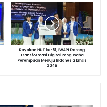
R
a
y
a
k
a
n
H
U
Rayakan HUT ke-51, IWAPI Dorong
T
Transformasi Digital Pengusaha
k
e
Perempuan Menuju Indonesia Emas
-
2045
5
1
,
I
W
A
P
I