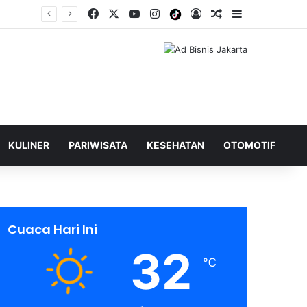
Facebook
X
YouTube
Instagram
Tiktok
Log In
Shuffle Berita
Sidebar
KULINER
PARIWISATA
KESEHATAN
OTOMOTIF
Cuaca Hari Ini
32
℃