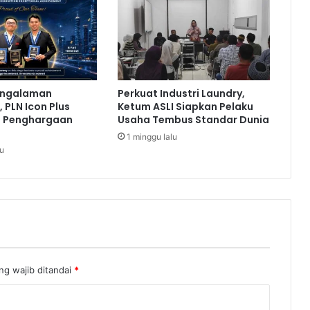
D
o
r
o
n
g
engalaman
Perkuat Industri Laundry,
T
 PLN Icon Plus
Ketum ASLI Siapkan Pelaku
r
a Penghargaan
Usaha Tembus Standar Dunia
a
1 minggu lalu
n
lu
s
f
o
r
m
a
s
i
D
ng wajib ditandai
*
i
g