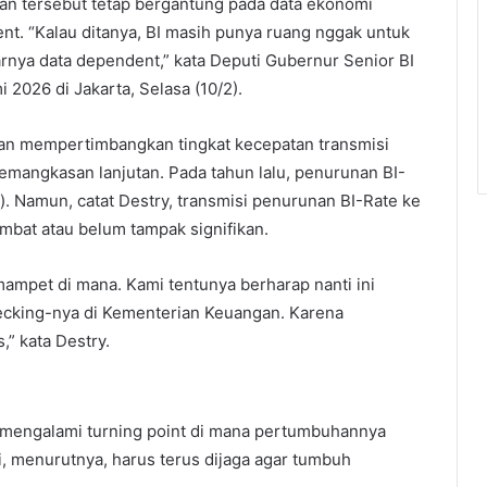
san tersebut tetap bergantung pada data ekonomi
ent. “Kalau ditanya, BI masih punya ruang nggak untuk
rnya data dependent,” kata Deputi Gubernur Senior BI
2026 di Jakarta, Selasa (10/2).
akan mempertimbangkan tingkat kecepatan transmisi
angkasan lanjutan. Pada tahun lalu, penurunan BI-
). Namun, catat Destry, transmisi penurunan BI-Rate ke
mbat atau belum tampak signifikan.
 mampet di mana. Kami tentunya berharap nanti ini
necking-nya di Kementerian Keuangan. Karena
,” kata Destry.
i mengalami turning point di mana pertumbuhannya
ini, menurutnya, harus terus dijaga agar tumbuh