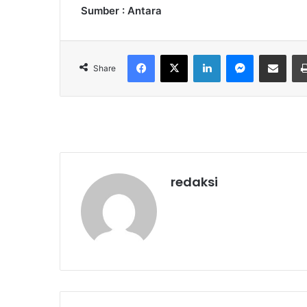
Sumber : Antara
Facebook
X
LinkedIn
Messenger
Share via Email
Share
redaksi