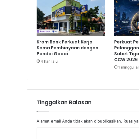
n
t
a
h
D
o
Krom Bank Perkuat Kerja
Perkuat P
r
Sama Pembiayaan dengan
Pelanggan,
o
Pandai Gadai
Sabet Tig
n
CCW 2026
4 hari lalu
g
1 minggu la
E
k
o
n
o
m
Tinggalkan Balasan
i
T
u
Alamat email Anda tidak akan dipublikasikan.
Ruas ya
m
K
b