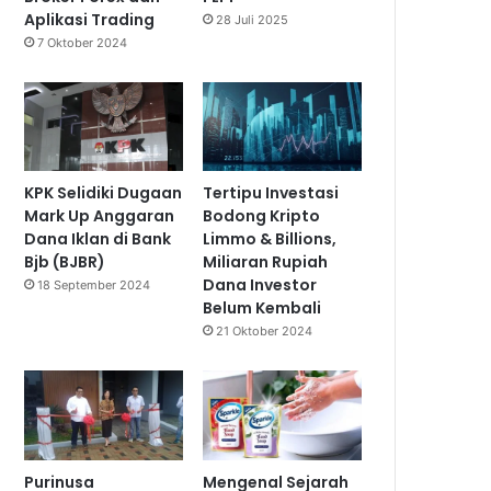
Aplikasi Trading
28 Juli 2025
7 Oktober 2024
KPK Selidiki Dugaan
Tertipu Investasi
Mark Up Anggaran
Bodong Kripto
Dana Iklan di Bank
Limmo & Billions,
Bjb (BJBR)
Miliaran Rupiah
Dana Investor
18 September 2024
Belum Kembali
21 Oktober 2024
Purinusa
Mengenal Sejarah