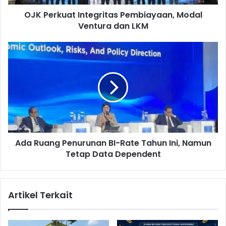
a
OJK Perkuat Integritas Pembiayaan, Modal
t
Ventura dan LKM
I
n
t
A
e
d
g
a
r
R
i
u
t
a
a
n
s
g
P
P
e
Ada Ruang Penurunan BI-Rate Tahun Ini, Namun
e
m
Tetap Data Dependent
n
b
u
i
r
a
u
Artikel Terkait
y
n
a
a
a
n
n