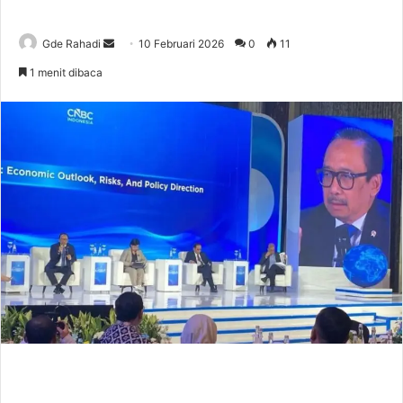
Gde Rahadi
S
10 Februari 2026
0
11
e
1 menit dibaca
n
d
a
n
e
m
a
i
l