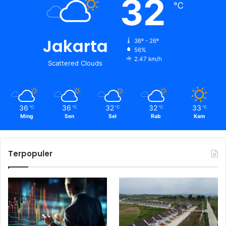
32
℃
Jakarta
36º - 26º
56%
2.47 km/h
Scattered Clouds
36
36
32
32
33
℃
℃
℃
℃
℃
Ming
Sen
Sel
Rab
Kam
Terpopuler