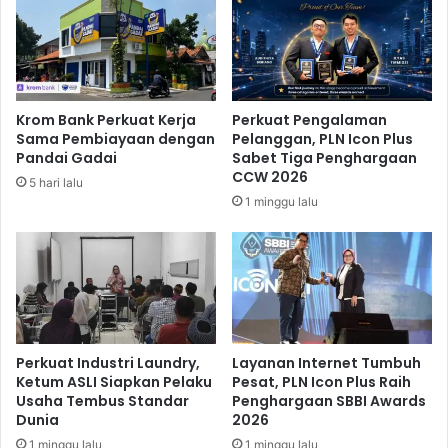
B
,
I
M
-
o
R
d
a
a
t
Krom Bank Perkuat Kerja
Perkuat Pengalaman
l
e
Sama Pembiayaan dengan
Pelanggan, PLN Icon Plus
V
T
Pandai Gadai
Sabet Tiga Penghargaan
e
a
CCW 2026
5 hari lalu
n
h
1 minggu lalu
t
u
u
n
r
I
a
n
d
i
a
,
n
N
L
a
Perkuat Industri Laundry,
Layanan Internet Tumbuh
K
m
Ketum ASLI Siapkan Pelaku
Pesat, PLN Icon Plus Raih
M
Usaha Tembus Standar
Penghargaan SBBI Awards
u
Dunia
2026
n
T
1 minggu lalu
1 minggu lalu