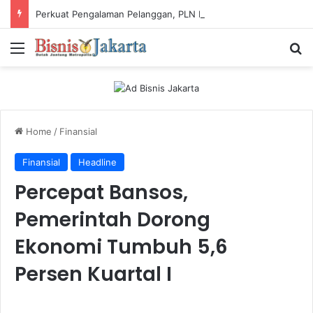
Perkuat Pengalaman Pelanggan, PLN Icon Plus Sabet Tiga Penghargaan CCW 2026
Menu
Ca
Home
/
Finansial
Finansial
Headline
Percepat Bansos,
Pemerintah Dorong
Ekonomi Tumbuh 5,6
Persen Kuartal I