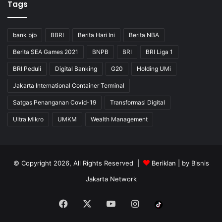
Tags
bank bjb
BBRI
Berita Hari Ini
Berita NBA
Berita SEA Games 2021
BNPB
BRI
BRI Liga 1
BRI Peduli
Digital Banking
G20
Holding UMi
Jakarta International Container Terminal
Satgas Penanganan Covid-19
Transformasi Digital
Ultra Mikro
UMKM
Wealth Management
© Copyright 2026, All Rights Reserved |
Beriklan
| by
Bisnis
Jakarta Network
Facebook
X
YouTube
Instagram
Tiktok