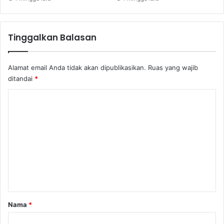
e
t
a
Tinggalkan Balasan
p
D
a
Alamat email Anda tidak akan dipublikasikan.
Ruas yang wajib
t
ditandai
*
a
D
K
e
o
p
e
m
n
e
d
e
n
n
t
t
a
r
Nama
*
*