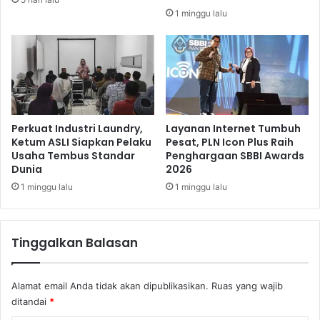
M
1 minggu lalu
o
d
u
l
a
r
Perkuat Industri Laundry,
Layanan Internet Tumbuh
Ketum ASLI Siapkan Pelaku
Pesat, PLN Icon Plus Raih
Usaha Tembus Standar
Penghargaan SBBI Awards
Dunia
2026
1 minggu lalu
1 minggu lalu
Tinggalkan Balasan
Alamat email Anda tidak akan dipublikasikan.
Ruas yang wajib
ditandai
*