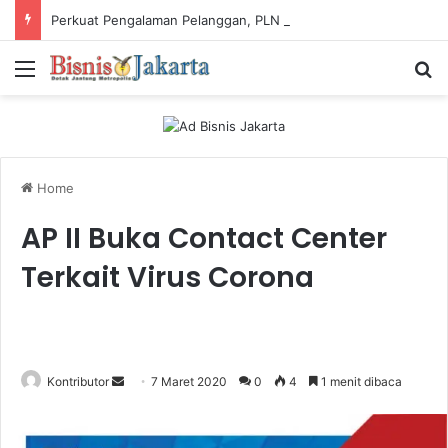
Perkuat Pengalaman Pelanggan, PLN Icon Plus Sabet Tiga Penghargaan CCW 2026
Menu
Ca
Home
AP II Buka Contact Center
Terkait Virus Corona
Kontributor
S
7 Maret 2020
0
4
1 menit dibaca
e
n