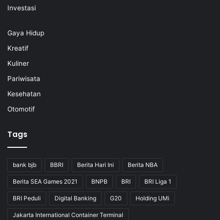
Investasi
Gaya Hidup
Kreatif
Kuliner
Pariwisata
Kesehatan
Otomotif
Tags
bank bjb
BBRI
Berita Hari Ini
Berita NBA
Berita SEA Games 2021
BNPB
BRI
BRI Liga 1
BRI Peduli
Digital Banking
G20
Holding UMi
Jakarta International Container Terminal