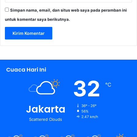
Simpan nama, email, dan situs web saya pada peramban ini
untuk komentar saya berikutnya.
Cuaca Hari Ini
32
℃
Jakarta
36º - 26º
56%
2.47 km/h
Scattered Clouds