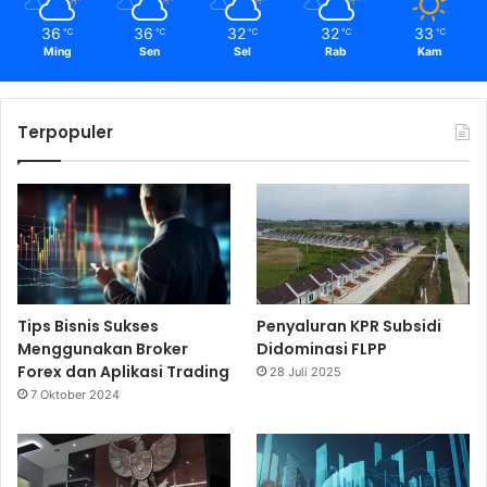
36
36
32
32
33
℃
℃
℃
℃
℃
Ming
Sen
Sel
Rab
Kam
Terpopuler
Tips Bisnis Sukses
Penyaluran KPR Subsidi
Menggunakan Broker
Didominasi FLPP
Forex dan Aplikasi Trading
28 Juli 2025
7 Oktober 2024