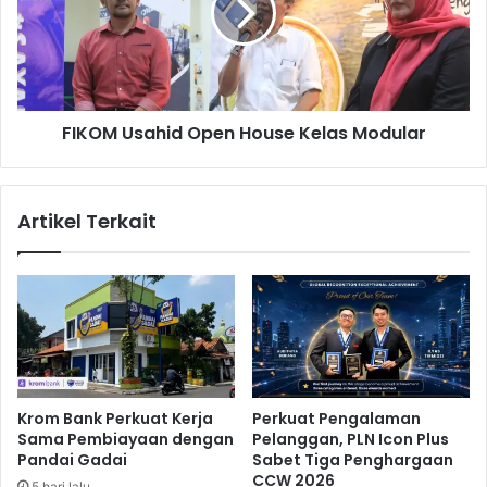
H
M
a
U
d
s
a
a
p
h
FIKOM Usahid Open House Kelas Modular
i
i
M
d
u
O
d
p
Artikel Terkait
i
e
k
n
L
H
e
o
b
u
a
s
r
e
a
K
n
e
Krom Bank Perkuat Kerja
Perkuat Pengalaman
l
Sama Pembiayaan dengan
Pelanggan, PLN Icon Plus
a
Pandai Gadai
Sabet Tiga Penghargaan
s
CCW 2026
5 hari lalu