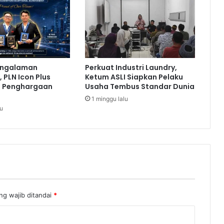
a
m
a
n
B
a
engalaman
Perkuat Industri Laundry,
r
 PLN Icon Plus
Ketum ASLI Siapkan Pelaku
u
a Penghargaan
Usaha Tembus Standar Dunia
d
1 minggu lalu
e
lu
n
g
a
n
L
a
y
a
r
ng wajib ditandai
*
F
u