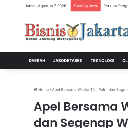
Jumat, Agustus 7 2026
Breaking News
Perkuat Peng
DAERAH
JABODETABEK
TEKNOLOGI
OL
Home
/
Apel Bersama Wanita TNI, Polri, dan Seg
Apel Bersama Wa
dan Segenap W