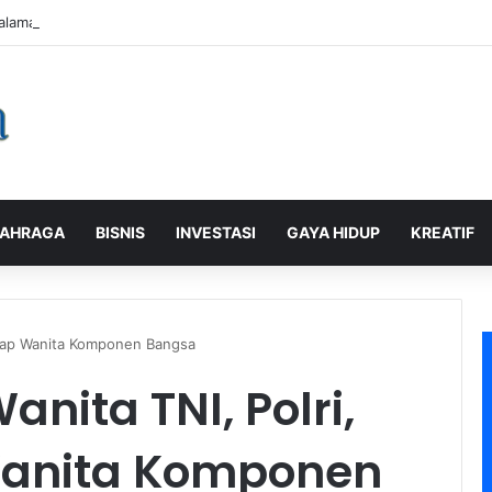
alaman Pelanggan, PLN Icon Plus Sabet Tiga Penghargaan CCW 2026
AHRAGA
BISNIS
INVESTASI
GAYA HIDUP
KREATIF
enap Wanita Komponen Bangsa
nita TNI, Polri,
anita Komponen