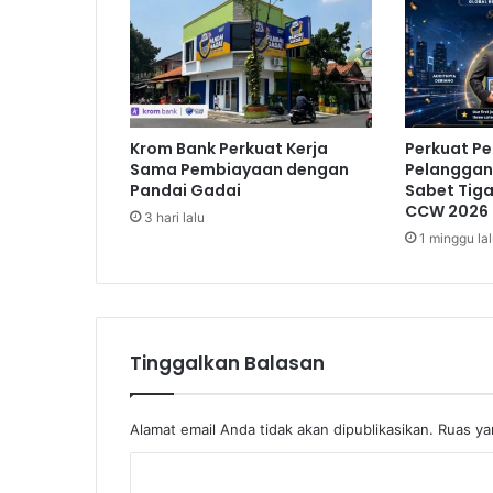
t
e
n
a
g
a
Krom Bank Perkuat Kerja
Perkuat P
k
Sama Pembiayaan dengan
Pelanggan,
e
Pandai Gadai
Sabet Tig
r
CCW 2026
3 hari lalu
j
1 minggu la
a
a
n
B
u
Tinggalkan Balasan
k
a
S
e
Alamat email Anda tidak akan dipublikasikan.
Ruas ya
m
K
i