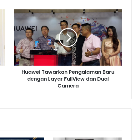
H
u
a
w
e
i
T
a
w
Huawei Tawarkan Pengalaman Baru
a
dengan Layar FullView dan Dual
r
k
Camera
a
n
P
e
n
g
a
l