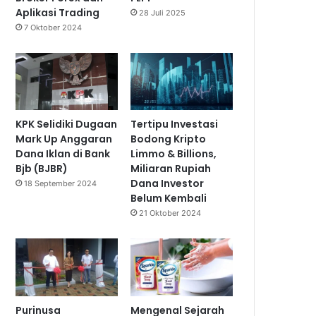
Aplikasi Trading
28 Juli 2025
7 Oktober 2024
KPK Selidiki Dugaan
Tertipu Investasi
Mark Up Anggaran
Bodong Kripto
Dana Iklan di Bank
Limmo & Billions,
Bjb (BJBR)
Miliaran Rupiah
Dana Investor
18 September 2024
Belum Kembali
21 Oktober 2024
Purinusa
Mengenal Sejarah