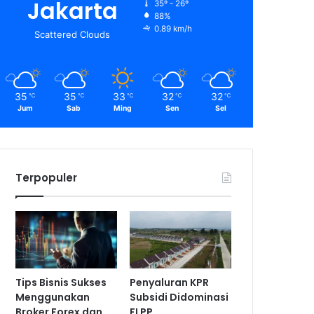
Jakarta
35º - 26º
88%
0.89 km/h
Scattered Clouds
35
35
33
32
32
℃
℃
℃
℃
℃
Jum
Sab
Ming
Sen
Sel
Terpopuler
Tips Bisnis Sukses
Penyaluran KPR
Menggunakan
Subsidi Didominasi
Broker Forex dan
FLPP