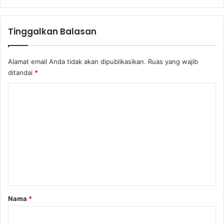
Tinggalkan Balasan
Alamat email Anda tidak akan dipublikasikan.
Ruas yang wajib
ditandai
*
K
o
m
e
n
t
a
r
Nama
*
*