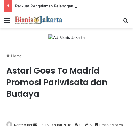
Perkuat Pengalaman Pelanggan, PLN Icon Plus Sabet Tiga Penghargaan CCW 2026
Menu
Ca
Home
Astari Goes To Madrid
Promosi Pariwisata dan
Budaya
Kontributor
S
15 Januari 2018
0
5
1 menit dibaca
e