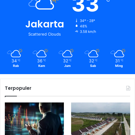
33
Jakarta
34º - 28º
48%
3.58 km/h
Scattered Clouds
34
36
32
32
31
℃
℃
℃
℃
℃
Rab
Kam
Jum
Sab
Ming
Terpopuler