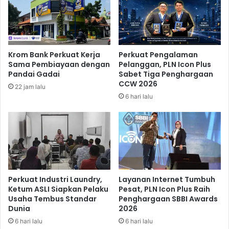
u
a
b
k
B
u
k
Krom Bank Perkuat Kerja
Perkuat Pengalaman
a
Sama Pembiayaan dengan
Pelanggan, PLN Icon Plus
8
Pandai Gadai
Sabet Tiga Penghargaan
3
CCW 2026
22 jam lalu
R
6 hari lalu
u
t
e
B
a
r
u
Perkuat Industri Laundry,
Layanan Internet Tumbuh
Ketum ASLI Siapkan Pelaku
Pesat, PLN Icon Plus Raih
Usaha Tembus Standar
Penghargaan SBBI Awards
Dunia
2026
6 hari lalu
6 hari lalu