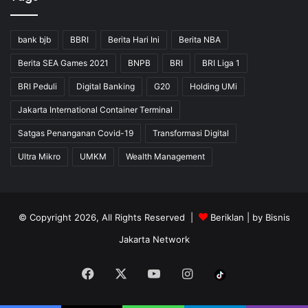
bank bjb
BBRI
Berita Hari Ini
Berita NBA
Berita SEA Games 2021
BNPB
BRI
BRI Liga 1
BRI Peduli
Digital Banking
G20
Holding UMi
Jakarta International Container Terminal
Satgas Penanganan Covid-19
Transformasi Digital
Ultra Mikro
UMKM
Wealth Management
© Copyright 2026, All Rights Reserved |
Beriklan
| by
Bisnis
Jakarta Network
Facebook
X
YouTube
Instagram
Tiktok