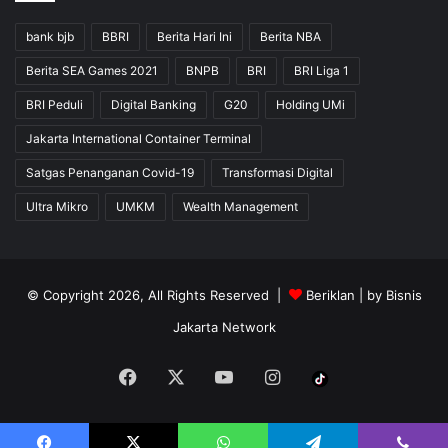
bank bjb
BBRI
Berita Hari Ini
Berita NBA
Berita SEA Games 2021
BNPB
BRI
BRI Liga 1
BRI Peduli
Digital Banking
G20
Holding UMi
Jakarta International Container Terminal
Satgas Penanganan Covid-19
Transformasi Digital
Ultra Mikro
UMKM
Wealth Management
© Copyright 2026, All Rights Reserved |
Beriklan
| by
Bisnis
Jakarta Network
Facebook
X
YouTube
Instagram
Tiktok