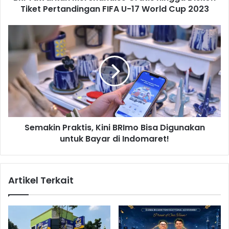
Tiket Pertandingan FIFA U-17 World Cup 2023
n
M
e
S
r
e
c
m
h
a
a
k
n
i
d
n
i
P
s
r
e
Semakin Praktis, Kini BRImo Bisa Digunakan
a
G
untuk Bayar di Indomaret!
k
r
t
a
i
t
s
Artikel Terkait
i
,
s
K
h
i
i
n
n
i