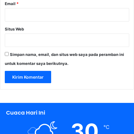
Email
*
0
2
3
Situs Web
Simpan nama, email, dan situs web saya pada peramban ini
untuk komentar saya berikutnya.
Cuaca Hari Ini
30
℃