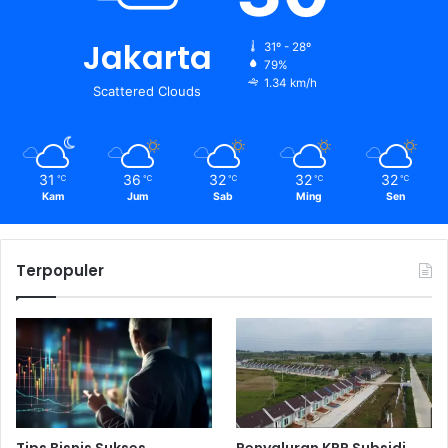
Jakarta
31º - 28º
79%
1.34 km/h
Scattered Clouds
31
36
32
32
32
℃
℃
℃
℃
℃
Kam
Jum
Sab
Ming
Sen
Terpopuler