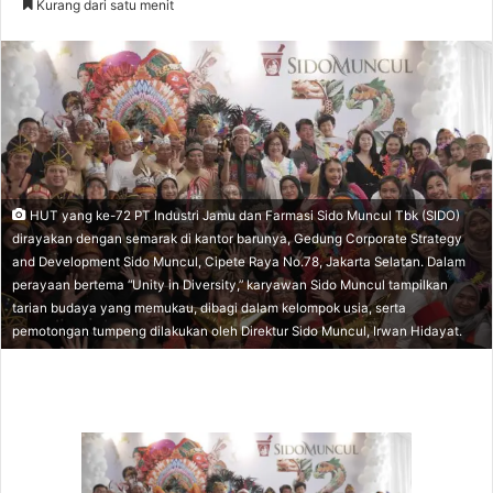
Kurang dari satu menit
n
d
a
n
e
m
a
i
HUT yang ke-72 PT Industri Jamu dan Farmasi Sido Muncul Tbk (SIDO)
l
dirayakan dengan semarak di kantor barunya, Gedung Corporate Strategy
and Development Sido Muncul, Cipete Raya No.78, Jakarta Selatan. Dalam
perayaan bertema “Unity in Diversity,” karyawan Sido Muncul tampilkan
tarian budaya yang memukau, dibagi dalam kelompok usia, serta
pemotongan tumpeng dilakukan oleh Direktur Sido Muncul, Irwan Hidayat.