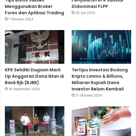
Tips Bisnis Sukses
Penyaluran KPR Subsidi
Menggunakan Broker
Didominasi FLPP
Forex dan Aplikasi Trading
28 Juli 2025
7 Oktober 2024
KPK Selidiki Dugaan Mark
Tertipu Investasi Bodong
Up Anggaran Dana Iklan di
Kripto Limmo & Billions,
Bank Bjb (BJBR)
Miliaran Rupiah Dana
Investor Belum Kembali
18 September 2024
21 Oktober 2024