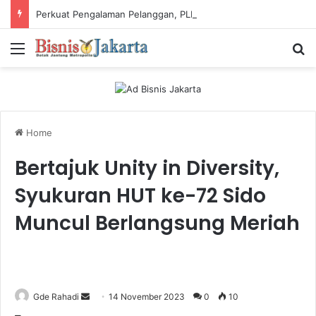
Perkuat Pengalaman Pelanggan, PLN Icon Plus Sabet Tiga Penghargaan CCW 2026
Menu
Ca
Home
Bertajuk Unity in Diversity,
Syukuran HUT ke-72 Sido
Muncul Berlangsung Meriah
Gde Rahadi
S
14 November 2023
0
10
e