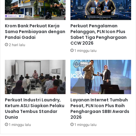
g
B
g
R
a
I
D
m
Krom Bank Perkuat Kerja
Perkuat Pengalaman
i
o
Sama Pembiayaan dengan
Pelanggan, PLN Icon Plus
s
B
Pandai Gadai
Sabet Tiga Penghargaan
k
i
CCW 2026
2 hari lalu
o
s
1 minggu lalu
n
a
T
D
i
i
k
g
e
u
t
n
P
a
e
k
Perkuat Industri Laundry,
Layanan Internet Tumbuh
r
a
Ketum ASLI Siapkan Pelaku
Pesat, PLN Icon Plus Raih
t
Usaha Tembus Standar
Penghargaan SBBI Awards
n
Dunia
2026
a
u
n
n
1 minggu lalu
1 minggu lalu
d
t