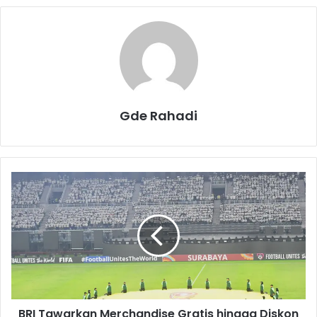
Gde Rahadi
B
R
I
T
a
w
a
r
k
BRI Tawarkan Merchandise Gratis hingga Diskon
a