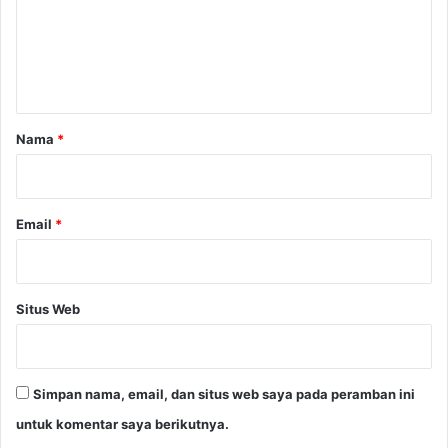
e
e
r
n
l
t
a
n
a
g
r
Nama
*
s
*
u
n
g
Email
*
M
e
r
i
Situs Web
a
h
Simpan nama, email, dan situs web saya pada peramban ini
untuk komentar saya berikutnya.