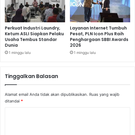
r
a
n
H
U
Perkuat Industri Laundry,
Layanan Internet Tumbuh
T
Ketum ASLI Siapkan Pelaku
Pesat, PLN Icon Plus Raih
Usaha Tembus Standar
Penghargaan SBBI Awards
k
Dunia
2026
e
-
1 minggu lalu
1 minggu lalu
7
2
S
Tinggalkan Balasan
i
d
o
Alamat email Anda tidak akan dipublikasikan.
Ruas yang wajib
M
ditandai
*
u
n
K
c
o
u
l
m
B