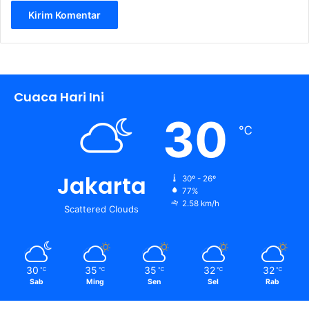
Cuaca Hari Ini
30
℃
Jakarta
30º - 26º
77%
2.58 km/h
Scattered Clouds
30
35
35
32
32
℃
℃
℃
℃
℃
Sab
Ming
Sen
Sel
Rab