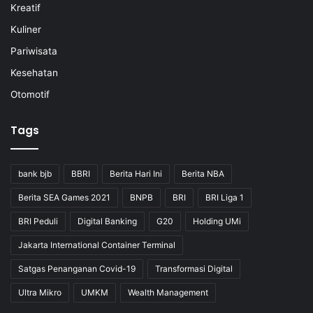
Kreatif
Kuliner
Pariwisata
Kesehatan
Otomotif
Tags
bank bjb
BBRI
Berita Hari Ini
Berita NBA
Berita SEA Games 2021
BNPB
BRI
BRI Liga 1
BRI Peduli
Digital Banking
G20
Holding UMi
Jakarta International Container Terminal
Satgas Penanganan Covid-19
Transformasi Digital
Ultra Mikro
UMKM
Wealth Management