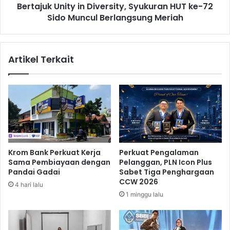
Bertajuk Unity in Diversity, Syukuran HUT ke-72
y
n
a
Sido Muncul Berlangsung Meriah
i
M
t
a
y
j
i
Artikel Terkait
u
n
k
D
a
i
n
v
U
e
M
r
K
s
M
i
L
t
Krom Bank Perkuat Kerja
Perkuat Pengalaman
o
y
Sama Pembiayaan dengan
Pelanggan, PLN Icon Plus
k
,
Pandai Gadai
Sabet Tiga Penghargaan
a
S
CCW 2026
4 hari lalu
l
y
1 minggu lalu
u
k
u