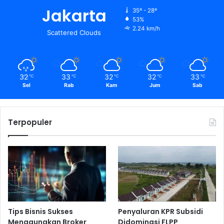
Jakarta
35º - 28º
53%
2.24 km/h
Scattered Clouds
32
33
32
32
33
℃
℃
℃
℃
℃
Sel
Rab
Kam
Jum
Sab
Terpopuler
Tips Bisnis Sukses
Penyaluran KPR Subsidi
Menggunakan Broker
Didominasi FLPP