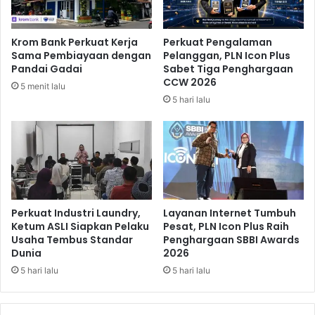
D
e
a
r
p
s
Krom Bank Perkuat Kerja
Perkuat Pengalaman
a
i
Sama Pembiayaan dengan
Pelanggan, PLN Icon Plus
t
n
Pandai Gadai
Sabet Tiga Penghargaan
D
a
CCW 2026
5 menit lalu
u
r
5 hari lalu
k
,
u
T
n
a
g
b
a
u
n
n
M
g
e
a
Perkuat Industri Laundry,
Layanan Internet Tumbuh
n
n
Ketum ASLI Siapkan Pelaku
Pesat, PLN Icon Plus Raih
t
Usaha Tembus Standar
Penghargaan SBBI Awards
E
Dunia
2026
e
m
r
a
5 hari lalu
5 hari lalu
i
s
U
H
M
o