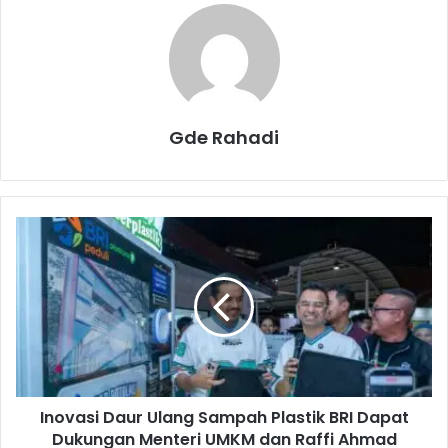
Gde Rahadi
I
n
o
v
a
s
i
D
a
Inovasi Daur Ulang Sampah Plastik BRI Dapat
u
Dukungan Menteri UMKM dan Raffi Ahmad
r