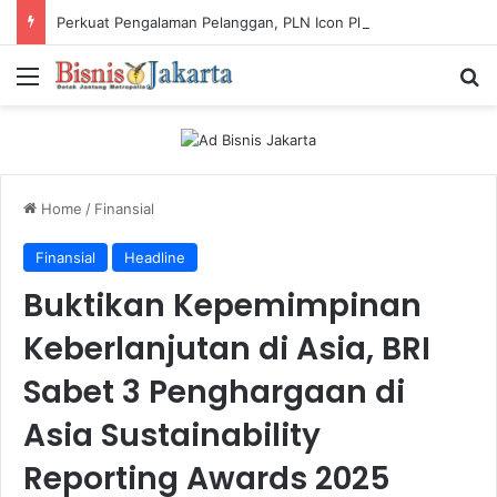
Perkuat Pengalaman Pelanggan, PLN Icon Plus Sabet Tiga Penghargaan CCW 2026
Menu
Ca
Home
/
Finansial
Finansial
Headline
Buktikan Kepemimpinan
Keberlanjutan di Asia, BRI
Sabet 3 Penghargaan di
Asia Sustainability
Reporting Awards 2025