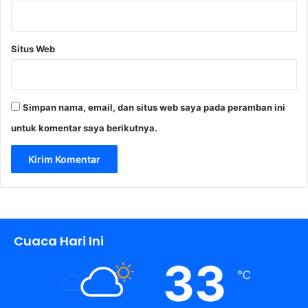
k
6
6
Situs Web
,
9
P
e
Simpan nama, email, dan situs web saya pada peramban ini
r
s
untuk komentar saya berikutnya.
e
n
Cuaca Hari Ini
33
℃