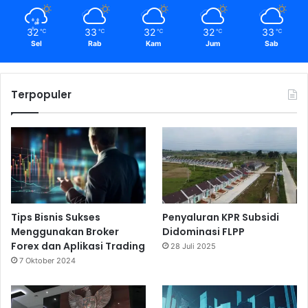
w
a
r
32
33
32
32
33
℃
℃
℃
℃
℃
d
Sel
Rab
Kam
Jum
Sab
s
2
0
Terpopuler
2
5
Tips Bisnis Sukses
Penyaluran KPR Subsidi
Menggunakan Broker
Didominasi FLPP
Forex dan Aplikasi Trading
28 Juli 2025
7 Oktober 2024