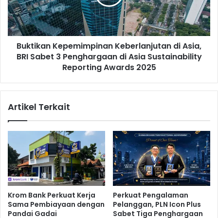
h
k
i
a
H
n
a
K
Buktikan Kepemimpinan Keberlanjutan di Asia,
r
e
g
BRI Sabet 3 Penghargaan di Asia Sustainability
p
a
e
Reporting Awards 2025
B
m
e
i
r
m
Artikel Terkait
a
p
s
i
D
n
u
a
n
n
i
K
a
e
b
e
Krom Bank Perkuat Kerja
Perkuat Pengalaman
r
Sama Pembiayaan dengan
Pelanggan, PLN Icon Plus
l
Pandai Gadai
Sabet Tiga Penghargaan