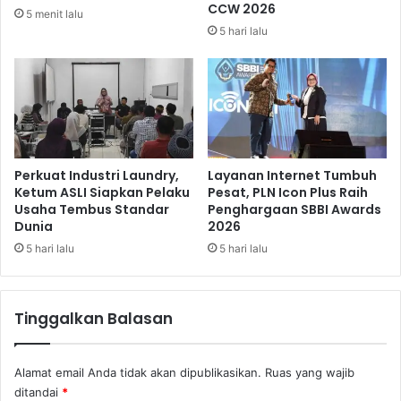
a
CCW 2026
5 menit lalu
n
5 hari lalu
j
u
t
a
n
d
i
A
Perkuat Industri Laundry,
Layanan Internet Tumbuh
s
Ketum ASLI Siapkan Pelaku
Pesat, PLN Icon Plus Raih
Usaha Tembus Standar
Penghargaan SBBI Awards
i
Dunia
2026
a
,
5 hari lalu
5 hari lalu
B
R
I
Tinggalkan Balasan
S
a
b
Alamat email Anda tidak akan dipublikasikan.
Ruas yang wajib
e
ditandai
*
t