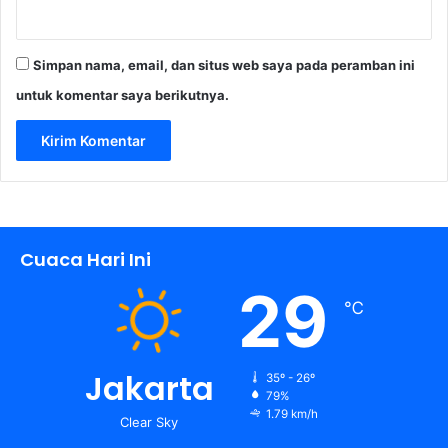
Simpan nama, email, dan situs web saya pada peramban ini
untuk komentar saya berikutnya.
Cuaca Hari Ini
29
℃
Jakarta
35º - 26º
79%
1.79 km/h
Clear Sky