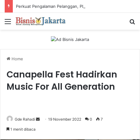
Perkuat Pengalaman Pelanggan, PLN Icon Plus Sabet Tiga Penghargaan CCW 2026
Menu
Ca
Home
Canapella Fest Hadirkan
Music For All Generation
Gde Rahadi
S
19 November 2022
0
7
e
1 menit dibaca
n