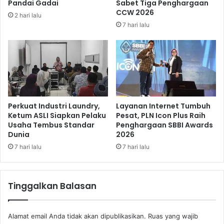
Pandai Gadai
Sabet Tiga Penghargaan
g
d
CCW 2026
2 hari lalu
i
i
7 hari lalu
t
t
a
M
l
e
n
y
e
l
u
Perkuat Industri Laundry,
Layanan Internet Tumbuh
r
Ketum ASLI Siapkan Pelaku
Pesat, PLN Icon Plus Raih
Usaha Tembus Standar
Penghargaan SBBI Awards
u
Dunia
2026
h
P
7 hari lalu
7 hari lalu
e
n
g
Tinggalkan Balasan
g
u
n
Alamat email Anda tidak akan dipublikasikan.
Ruas yang wajib
a