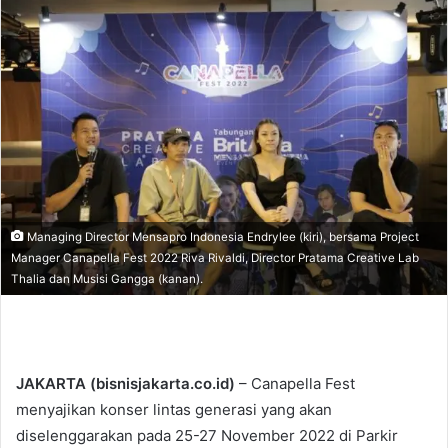
d
a
n
e
m
a
i
l
Managing Director Mensapro Indonesia Endrylee (kiri), bersama Project
Manager Canapella Fest 2022 Riva Rivaldi, Director Pratama Creative Lab
Thalia dan Musisi Gangga (kanan).
JAKARTA (bisnisjakarta.co.id)
– Canapella Fest
menyajikan konser lintas generasi yang akan
diselenggarakan pada 25-27 November 2022 di Parkir