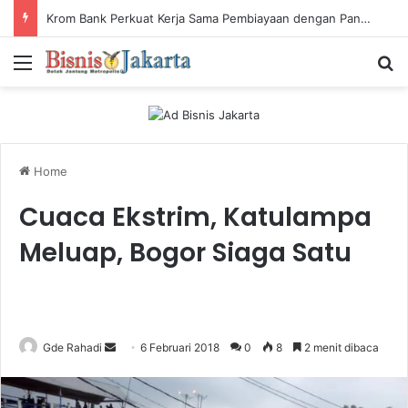
Krom Bank Perkuat Kerja Sama Pembiayaan dengan Pandai Gadai
Menu
Ca
Home
Cuaca Ekstrim, Katulampa
Meluap, Bogor Siaga Satu
Gde Rahadi
S
6 Februari 2018
0
8
2 menit dibaca
e
n