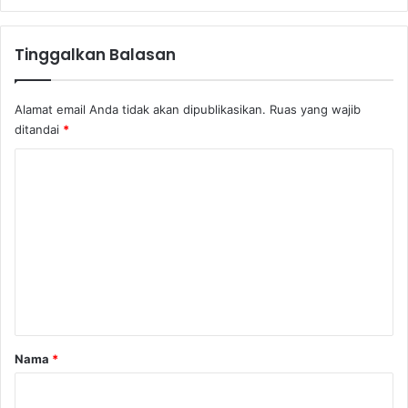
Tinggalkan Balasan
Alamat email Anda tidak akan dipublikasikan.
Ruas yang wajib
ditandai
*
K
o
m
e
n
t
a
r
Nama
*
*