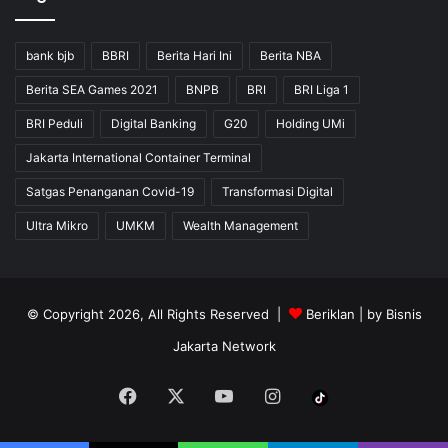
bank bjb
BBRI
Berita Hari Ini
Berita NBA
Berita SEA Games 2021
BNPB
BRI
BRI Liga 1
BRI Peduli
Digital Banking
G20
Holding UMi
Jakarta International Container Terminal
Satgas Penanganan Covid-19
Transformasi Digital
Ultra Mikro
UMKM
Wealth Management
© Copyright 2026, All Rights Reserved |
Beriklan
| by
Bisnis
Jakarta Network
Facebook
X
YouTube
Instagram
Tiktok