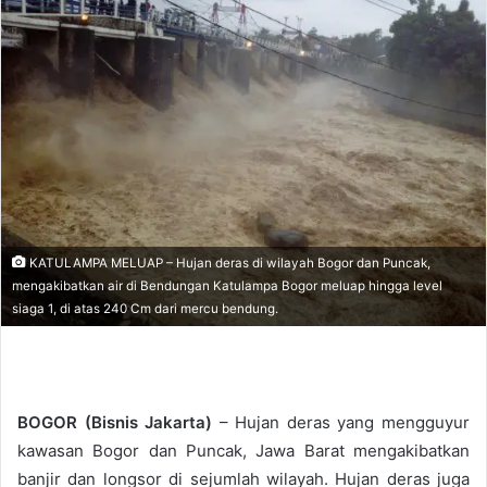
d
a
n
e
m
a
i
l
KATULAMPA MELUAP – Hujan deras di wilayah Bogor dan Puncak,
mengakibatkan air di Bendungan Katulampa Bogor meluap hingga level
siaga 1, di atas 240 Cm dari mercu bendung.
BOGOR (Bisnis Jakarta)
– Hujan deras yang mengguyur
kawasan Bogor dan Puncak, Jawa Barat mengakibatkan
banjir dan longsor di sejumlah wilayah. Hujan deras juga