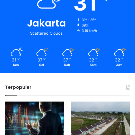
31
Jakarta
31º - 25º
69%
3.16 km/h
Scattered Clouds
31
37
37
32
32
℃
℃
℃
℃
℃
Sen
Sel
Rab
Kam
Jum
Terpopuler