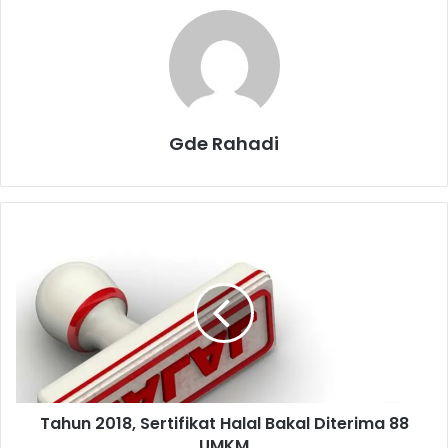
Gde Rahadi
T
a
h
u
n
2
0
1
8
Tahun 2018, Sertifikat Halal Bakal Diterima 88
,
UMKM
S