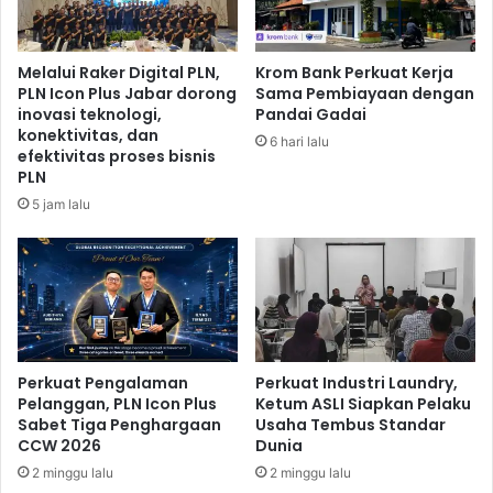
t
e
e
r
r
i
Melalui Raker Digital PLN,
Krom Bank Perkuat Kerja
i
m
PLN Icon Plus Jabar dorong
Sama Pembiayaan dengan
m
a
inovasi teknologi,
Pandai Gadai
a
S
konektivitas, dan
6 hari lalu
8
u
efektivitas proses bisnis
8
m
PLN
U
b
5 jam lalu
M
a
K
n
M
g
a
n
A
s
Perkuat Pengalaman
Perkuat Industri Laundry,
i
Pelanggan, PLN Icon Plus
Ketum ASLI Siapkan Pelaku
n
Sabet Tiga Penghargaan
Usaha Tembus Standar
g
CCW 2026
Dunia
2 minggu lalu
2 minggu lalu