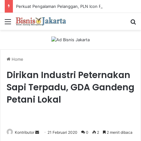
Perkuat Pengalaman Pelanggan, PLN Icon Plus Sabet Tiga Penghargaan CCW 2026
Menu
Ca
Home
Dirikan Industri Peternakan
Sapi Terpadu, GDA Gandeng
Petani Lokal
Kontributor
S
21 Februari 2020
0
2
2 menit dibaca
e