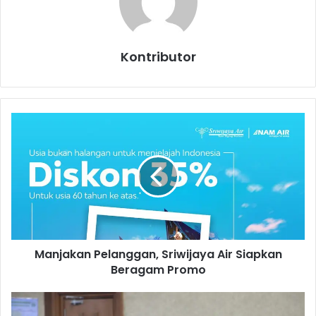
Kontributor
M
a
n
j
a
k
a
n
P
Manjakan Pelanggan, Sriwijaya Air Siapkan
e
Beragam Promo
l
a
n
D
g
a