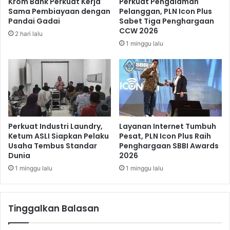
Krom Bank Perkuat Kerja
Perkuat Pengalaman
a
,
Sama Pembiayaan dengan
Pelanggan, PLN Icon Plus
n
A
Pandai Gadai
Sabet Tiga Penghargaan
B
p
CCW 2026
2 hari lalu
e
a
1 minggu lalu
r
r
a
t
g
e
a
m
m
e
P
n
r
T
o
a
Perkuat Industri Laundry,
Layanan Internet Tumbuh
m
k
Ketum ASLI Siapkan Pelaku
Pesat, PLN Icon Plus Raih
o
Usaha Tembus Standar
Penghargaan SBBI Awards
A
Dunia
2026
d
a
1 minggu lalu
1 minggu lalu
K
a
i
Tinggalkan Balasan
t
a