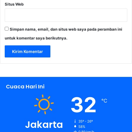
Situs Web
a
w
a
t
Simpan nama, email, dan situs web saya pada peramban ini
untuk komentar saya berikutnya.
Cuaca Hari Ini
32
℃
Jakarta
35º - 26º
58%