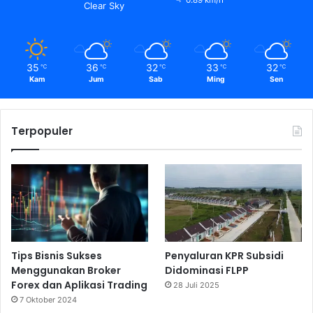
0.89 km/h
Clear Sky
35
36
32
33
32
℃
℃
℃
℃
℃
Kam
Jum
Sab
Ming
Sen
Terpopuler
Tips Bisnis Sukses
Penyaluran KPR Subsidi
Menggunakan Broker
Didominasi FLPP
Forex dan Aplikasi Trading
28 Juli 2025
7 Oktober 2024