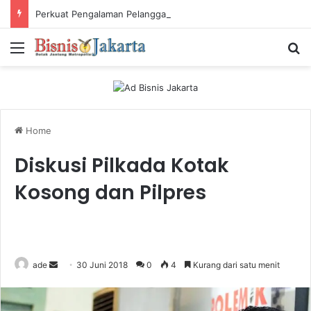
Perkuat Pengalaman Pelanggan, PLN Icon Plus Sabet Tiga Penghargaan CCW 2026
Menu
Ca
Home
Diskusi Pilkada Kotak
Kosong dan Pilpres
ade
S
30 Juni 2018
0
4
Kurang dari satu menit
e
n