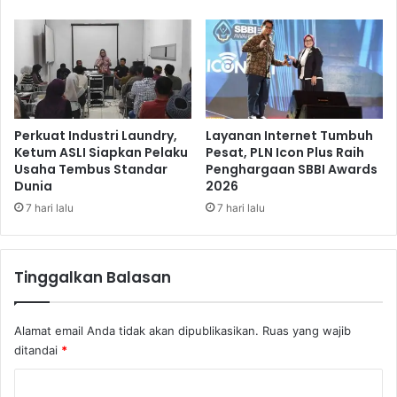
i
s
t
i
u
t
r
a
N
s
a
M
v
e
i
Perkuat Industri Laundry,
Layanan Internet Tumbuh
r
g
Ketum ASLI Siapkan Pelaku
Pesat, PLN Icon Plus Raih
c
Usaha Tembus Standar
Penghargaan SBBI Awards
a
Dunia
2026
u
s
B
i
7 hari lalu
7 hari lalu
u
G
a
a
n
n
Tinggalkan Balasan
a
j
J
i
a
l
Alamat email Anda tidak akan dipublikasikan.
Ruas yang wajib
k
-
ditandai
*
a
G
r
e
K
t
n