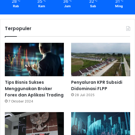
28
35
36
32
31
℃
℃
℃
℃
℃
Rab
Kam
Jum
Sab
Ming
Terpopuler
Tips Bisnis Sukses
Penyaluran KPR Subsidi
Menggunakan Broker
Didominasi FLPP
Forex dan Aplikasi Trading
28 Juli 2025
7 Oktober 2024