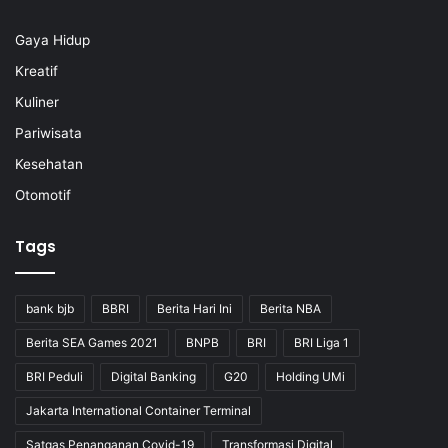
Gaya Hidup
Kreatif
Kuliner
Pariwisata
Kesehatan
Otomotif
Tags
bank bjb
BBRI
Berita Hari Ini
Berita NBA
Berita SEA Games 2021
BNPB
BRI
BRI Liga 1
BRI Peduli
Digital Banking
G20
Holding UMi
Jakarta International Container Terminal
Satgas Penanganan Covid-19
Transformasi Digital