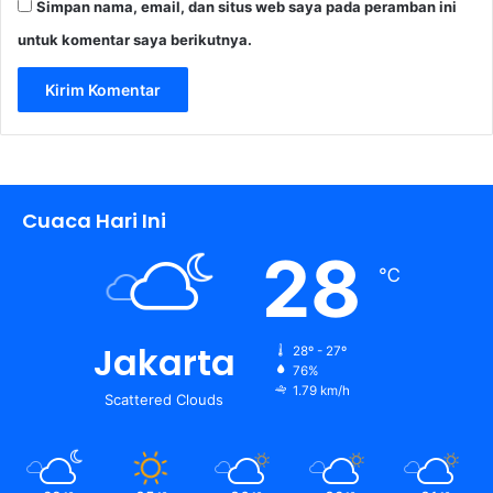
Simpan nama, email, dan situs web saya pada peramban ini
untuk komentar saya berikutnya.
Cuaca Hari Ini
28
℃
Jakarta
28º - 27º
76%
1.79 km/h
Scattered Clouds