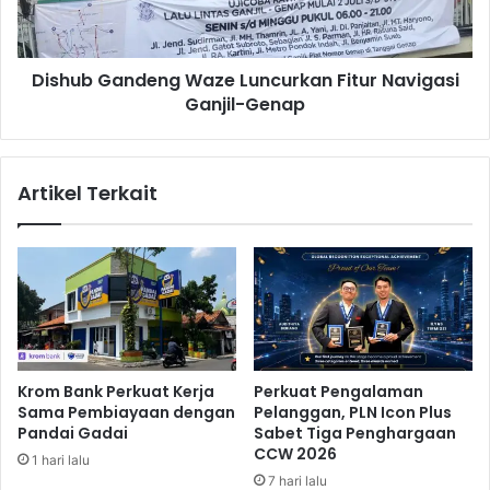
a
G
h
a
a
n
s
Dishub Gandeng Waze Luncurkan Fitur Navigasi
d
i
Ganjil-Genap
e
s
n
w
g
a
W
Artikel Terkait
F
a
a
z
s
e
i
L
l
u
k
n
o
c
m
u
U
r
Krom Bank Perkuat Kerja
Perkuat Pengalaman
n
k
Sama Pembiayaan dengan
Pelanggan, PLN Icon Plus
i
a
Pandai Gadai
Sabet Tiga Penghargaan
v
n
CCW 2026
1 hari lalu
e
F
7 hari lalu
r