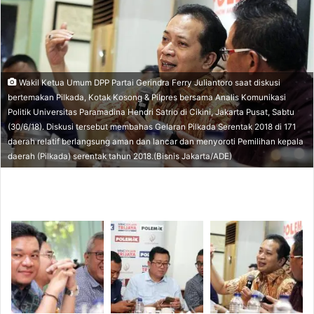
d
a
n
e
m
Wakil Ketua Umum DPP Partai Gerindra Ferry Juliantoro saat diskusi
a
bertemakan Pilkada, Kotak Kosong & Pilpres bersama Analis Komunikasi
i
Politik Universitas Paramadina Hendri Satrio di Cikini, Jakarta Pusat, Sabtu
l
(30/6/18). Diskusi tersebut membahas Gelaran Pilkada Serentak 2018 di 171
daerah relatif berlangsung aman dan lancar dan menyoroti Pemilihan kepala
daerah (Pilkada) serentak tahun 2018.(Bisnis Jakarta/ADE)