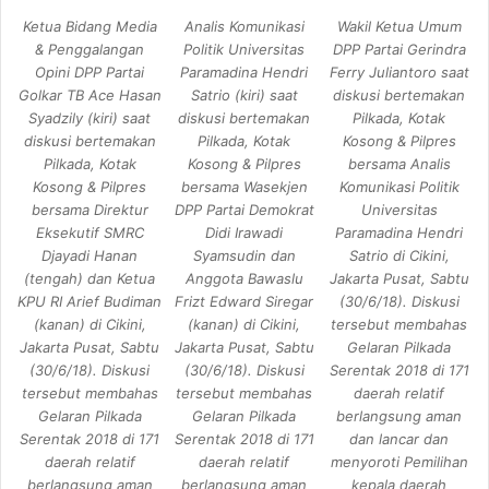
Ketua Bidang Media
Analis Komunikasi
Wakil Ketua Umum
& Penggalangan
Politik Universitas
DPP Partai Gerindra
Opini DPP Partai
Paramadina Hendri
Ferry Juliantoro saat
Golkar TB Ace Hasan
Satrio (kiri) saat
diskusi bertemakan
Syadzily (kiri) saat
diskusi bertemakan
Pilkada, Kotak
diskusi bertemakan
Pilkada, Kotak
Kosong & Pilpres
Pilkada, Kotak
Kosong & Pilpres
bersama Analis
Kosong & Pilpres
bersama Wasekjen
Komunikasi Politik
bersama Direktur
DPP Partai Demokrat
Universitas
Eksekutif SMRC
Didi Irawadi
Paramadina Hendri
Djayadi Hanan
Syamsudin dan
Satrio di Cikini,
(tengah) dan Ketua
Anggota Bawaslu
Jakarta Pusat, Sabtu
KPU RI Arief Budiman
Frizt Edward Siregar
(30/6/18). Diskusi
(kanan) di Cikini,
(kanan) di Cikini,
tersebut membahas
Jakarta Pusat, Sabtu
Jakarta Pusat, Sabtu
Gelaran Pilkada
(30/6/18). Diskusi
(30/6/18). Diskusi
Serentak 2018 di 171
tersebut membahas
tersebut membahas
daerah relatif
Gelaran Pilkada
Gelaran Pilkada
berlangsung aman
Serentak 2018 di 171
Serentak 2018 di 171
dan lancar dan
daerah relatif
daerah relatif
menyoroti Pemilihan
berlangsung aman
berlangsung aman
kepala daerah