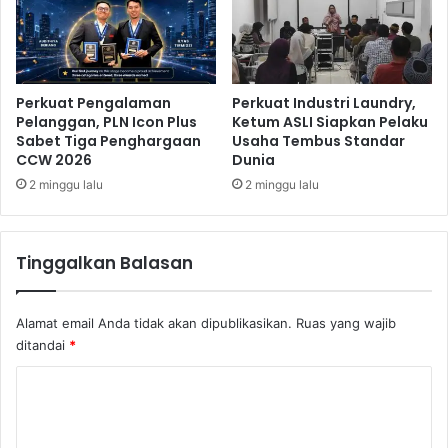
e
s
-
P
K
u
T
l
Perkuat Pengalaman
Perkuat Industri Laundry,
P
a
Pelanggan, PLN Icon Plus
Ketum ASLI Siapkan Pelaku
,
u
Sabet Tiga Penghargaan
Usaha Tembus Standar
I
B
CCW 2026
Dunia
L
u
2 minggu lalu
2 minggu lalu
U
r
N
u
I
U
Tinggalkan Balasan
I
S
a
Alamat email Anda tidak akan dipublikasikan.
Ruas yang wajib
r
ditandai
*
a
n
K
k
o
a
n
m