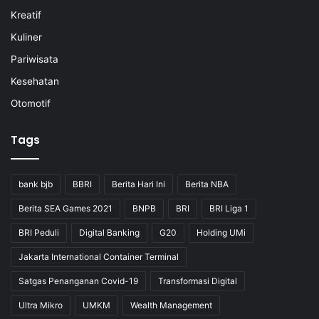
Kreatif
Kuliner
Pariwisata
Kesehatan
Otomotif
Tags
bank bjb
BBRI
Berita Hari Ini
Berita NBA
Berita SEA Games 2021
BNPB
BRI
BRI Liga 1
BRI Peduli
Digital Banking
G20
Holding UMi
Jakarta International Container Terminal
Satgas Penanganan Covid-19
Transformasi Digital
Ultra Mikro
UMKM
Wealth Management