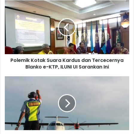
P
o
l
e
m
i
k
K
o
Polemik Kotak Suara Kardus dan Tercecernya
t
Blanko e-KTP, ILUNI UI Sarankan Ini
a
k
S
B
u
a
a
n
r
d
a
a
K
r
a
a
r
N
d
a