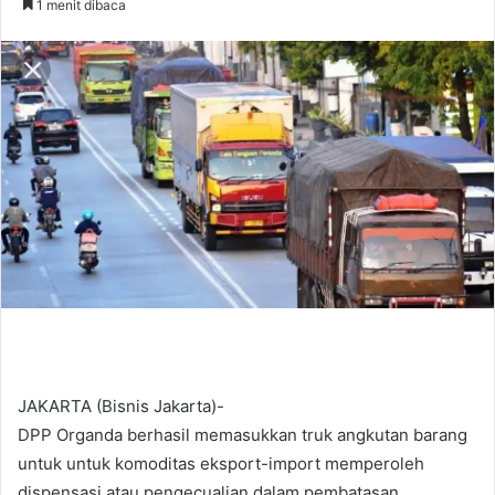
1 menit dibaca
n
d
a
n
e
m
a
i
l
JAKARTA (Bisnis Jakarta)-
DPP Organda berhasil memasukkan truk angkutan barang
untuk untuk komoditas eksport-import memperoleh
dispensasi atau pengecualian dalam pembatasan