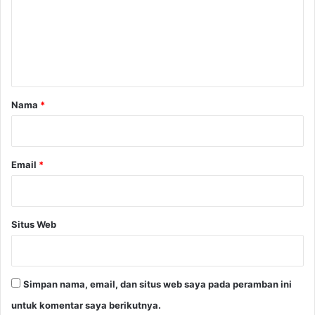
I
e
n
i
n
t
a
r
Nama
*
*
Email
*
Situs Web
Simpan nama, email, dan situs web saya pada peramban ini
untuk komentar saya berikutnya.