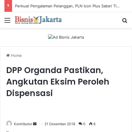
Perkuat Industri Laundry, Ketum ASLI Siapkan Pelaku Usaha Tembus Standar Dunia
Menu
Ca
Home
DPP Organda Pastikan,
Angkutan Eksim Peroleh
Dispensasi
Kontributor
S
21 Desember 2018
0
6
e