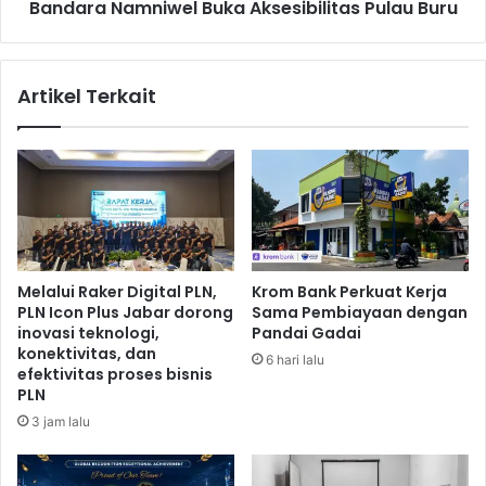
u
Bandara Namniwel Buka Aksesibilitas Pulau Buru
m
s
n
d
i
a
w
Artikel Terkait
n
e
T
l
e
B
r
u
c
k
e
a
c
A
e
k
r
s
Melalui Raker Digital PLN,
Krom Bank Perkuat Kerja
n
e
PLN Icon Plus Jabar dorong
Sama Pembiayaan dengan
y
s
inovasi teknologi,
Pandai Gadai
a
i
konektivitas, dan
6 hari lalu
B
b
efektivitas proses bisnis
l
PLN
i
a
l
3 jam lalu
n
i
k
t
o
a