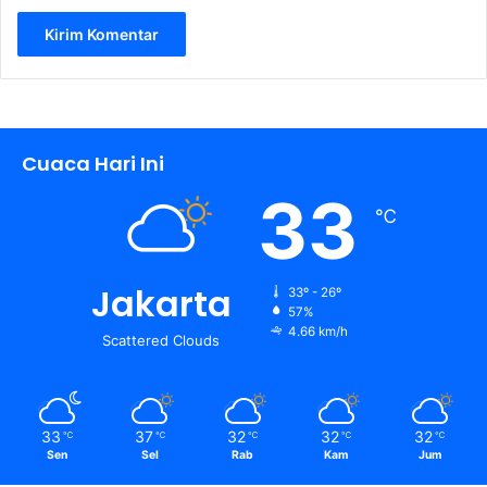
Cuaca Hari Ini
33
℃
Jakarta
33º - 26º
57%
4.66 km/h
Scattered Clouds
33
37
32
32
32
℃
℃
℃
℃
℃
Sen
Sel
Rab
Kam
Jum