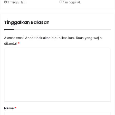
d
1 minggu lalu
1 minggu lalu
a
K
e
Tinggalkan Balasan
m
b
a
Alamat email Anda tidak akan dipublikasikan.
Ruas yang wajib
l
ditandai
*
i
k
K
e
o
D
P
m
R
e
D
n
t
a
r
Nama
*
*