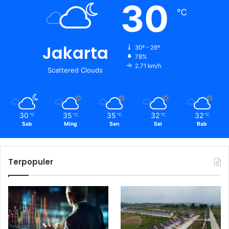
30
℃
Jakarta
30º - 26º
78%
2.71 km/h
Scattered Clouds
30
35
35
32
32
℃
℃
℃
℃
℃
Sab
Ming
Sen
Sel
Rab
Terpopuler