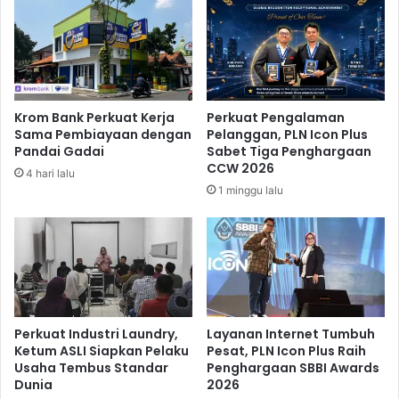
a
d
r
a
P
g
r
r
i
i
n
B
Krom Bank Perkuat Kerja
Perkuat Pengalaman
s
a
Sama Pembiayaan dengan
Pelanggan, PLN Icon Plus
i
h
Pandai Gadai
Sabet Tiga Penghargaan
p
a
CCW 2026
4 hari lalu
K
s
1 minggu lalu
e
W
a
a
d
c
i
a
l
n
a
a
n
P
i
Perkuat Industri Laundry,
Layanan Internet Tumbuh
l
Ketum ASLI Siapkan Pelaku
Pesat, PLN Icon Plus Raih
Usaha Tembus Standar
Penghargaan SBBI Awards
k
Dunia
2026
a