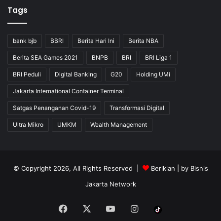
Tags
bank bjb
BBRI
Berita Hari Ini
Berita NBA
Berita SEA Games 2021
BNPB
BRI
BRI Liga 1
BRI Peduli
Digital Banking
G20
Holding UMi
Jakarta International Container Terminal
Satgas Penanganan Covid-19
Transformasi Digital
Ultra Mikro
UMKM
Wealth Management
© Copyright 2026, All Rights Reserved |
Beriklan
| by
Bisnis
Jakarta Network
Facebook
X
YouTube
Instagram
Tiktok