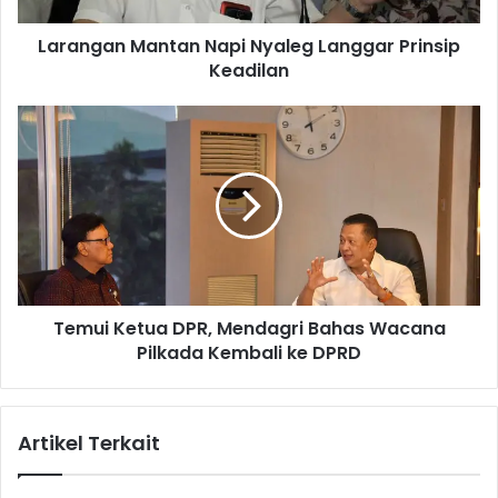
M
Larangan Mantan Napi Nyaleg Langgar Prinsip
a
Keadilan
n
t
a
T
n
e
N
m
a
u
p
i
i
K
N
e
y
t
a
u
l
Temui Ketua DPR, Mendagri Bahas Wacana
a
e
Pilkada Kembali ke DPRD
D
g
P
L
R
a
,
Artikel Terkait
n
M
g
e
g
n