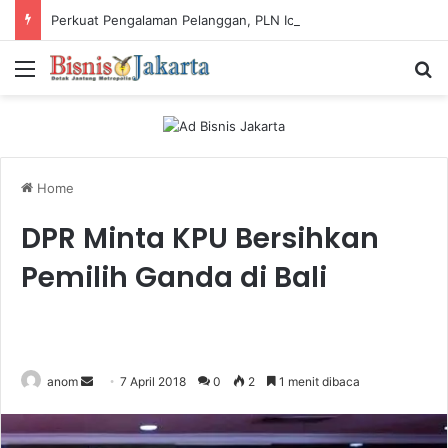
Perkuat Pengalaman Pelanggan, PLN Icon Plus Sabet Tiga Penghargaan CCW 2026
Menu
Ca
Home
DPR Minta KPU Bersihkan
Pemilih Ganda di Bali
anom
S
7 April 2018
0
2
1 menit dibaca
e
n