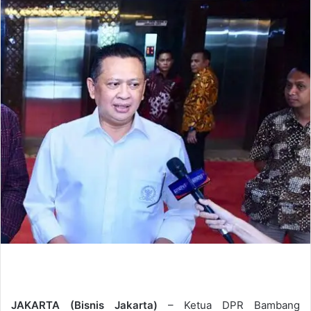
d
a
n
e
m
a
i
l
JAKARTA (Bisnis Jakarta)
– Ketua DPR Bambang