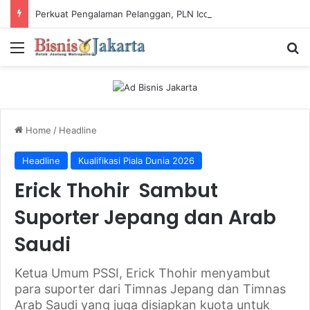
Perkuat Pengalaman Pelanggan, PLN Icon Plus Sabet Tiga Penghargaan CCW 2026
Menu
Ca
Home
/
Headline
Headline
Kualifikasi Piala Dunia 2026
Erick Thohir Sambut
Suporter Jepang dan Arab
Saudi
Ketua Umum PSSI, Erick Thohir menyambut
para suporter dari Timnas Jepang dan Timnas
Arab Saudi yang juga disiapkan kuota untuk