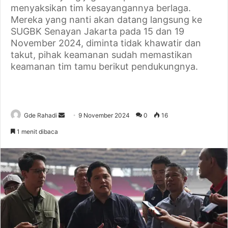
menyaksikan tim kesayangannya berlaga.
Mereka yang nanti akan datang langsung ke
SUGBK Senayan Jakarta pada 15 dan 19
November 2024, diminta tidak khawatir dan
takut, pihak keamanan sudah memastikan
keamanan tim tamu berikut pendukungnya.
Gde Rahadi
S
9 November 2024
0
16
e
1 menit dibaca
n
d
a
n
e
m
a
i