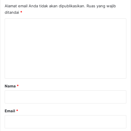
s
Alamat email Anda tidak akan dipublikasikan.
Ruas yang wajib
i
ditandai
*
d
e
K
n
o
A
S
m
e
n
t
a
r
Nama
*
*
Email
*