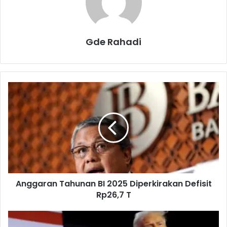
Gde Rahadi
A
n
g
g
a
r
a
n
T
Anggaran Tahunan BI 2025 Diperkirakan Defisit
a
Rp26,7 T
h
u
n
S
a
e