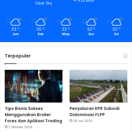
4.02 km/h
Clear Sky
33
35
32
32
32
℃
℃
℃
℃
℃
Jum
Sab
Ming
Sen
Sel
Terpopuler
Tips Bisnis Sukses
Penyaluran KPR Subsidi
Menggunakan Broker
Didominasi FLPP
Forex dan Aplikasi Trading
28 Juli 2025
7 Oktober 2024