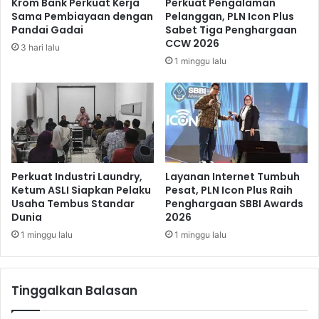
Krom Bank Perkuat Kerja
Perkuat Pengalaman
f
s
Sama Pembiayaan dengan
Pelanggan, PLN Icon Plus
i
a
Pandai Gadai
Sabet Tiga Penghargaan
s
i
CCW 2026
3 hari lalu
i
T
1 minggu lalu
t
e
R
r
p
p
2
i
6
l
,
i
7
h
T
S
Perkuat Industri Laundry,
Layanan Internet Tumbuh
e
Ketum ASLI Siapkan Pelaku
Pesat, PLN Icon Plus Raih
Usaha Tembus Standar
Penghargaan SBBI Awards
b
Dunia
2026
a
g
1 minggu lalu
1 minggu lalu
a
i
P
Tinggalkan Balasan
r
e