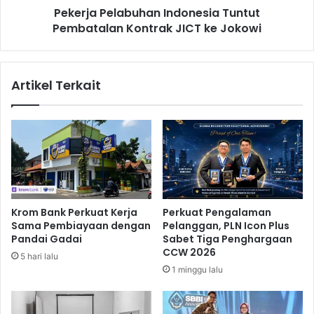
a
Pekerja Pelabuhan Indonesia Tuntut
l
J
Pembatalan Kontrak JICT ke Jokowi
a
a
b
l
u
a
h
Artikel Terkait
n
a
i
n
T
I
e
n
s
d
U
o
r
n
i
e
n
s
Krom Bank Perkuat Kerja
Perkuat Pengalaman
e
i
Sama Pembiayaan dengan
Pelanggan, PLN Icon Plus
,
a
Pandai Gadai
Sabet Tiga Penghargaan
I
T
CCW 2026
5 hari lalu
n
u
1 minggu lalu
i
n
H
t
a
u