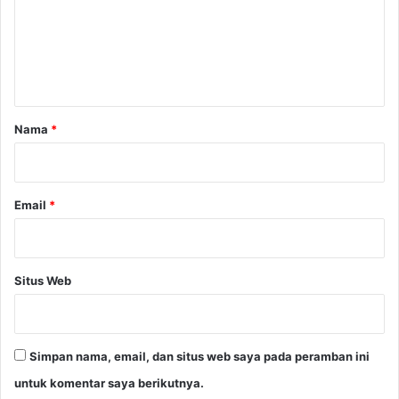
T
e
k
e
n
J
t
o
k
a
o
r
Nama
*
w
*
i
Email
*
Situs Web
Simpan nama, email, dan situs web saya pada peramban ini
untuk komentar saya berikutnya.