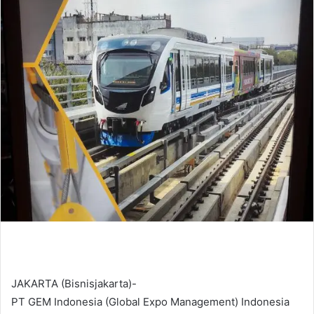
d
a
n
e
m
a
i
l
JAKARTA (Bisnisjakarta)-
PT GEM Indonesia (Global Expo Management) Indonesia