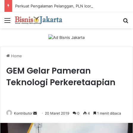
Perkuat Pengalaman Pelanggan, PLN Icon Plus Sabet Tiga Penghargaan CCW 2026
Menu
Ca
Home
GEM Gelar Pameran
Teknologi Perkeretaapian
Kontributor
S
20 Maret 2019
0
4
1 menit dibaca
e
n