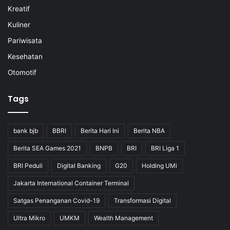
Kreatif
Kuliner
Pariwisata
Kesehatan
Otomotif
Tags
bank bjb
BBRI
Berita Hari Ini
Berita NBA
Berita SEA Games 2021
BNPB
BRI
BRI Liga 1
BRI Peduli
Digital Banking
G20
Holding UMi
Jakarta International Container Terminal
Satgas Penanganan Covid-19
Transformasi Digital
Ultra Mikro
UMKM
Wealth Management