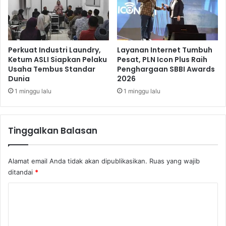
s
t
i
P
l
e
n
m
y
b
Perkuat Industri Laundry,
Layanan Internet Tumbuh
a
a
Ketum ASLI Siapkan Pelaku
Pesat, PLN Icon Plus Raih
Usaha Tembus Standar
Penghargaan SBBI Awards
t
Dunia
2026
a
l
1 minggu lalu
1 minggu lalu
a
n
K
Tinggalkan Balasan
o
n
t
Alamat email Anda tidak akan dipublikasikan.
Ruas yang wajib
r
ditandai
*
a
k
K
J
o
I
C
m