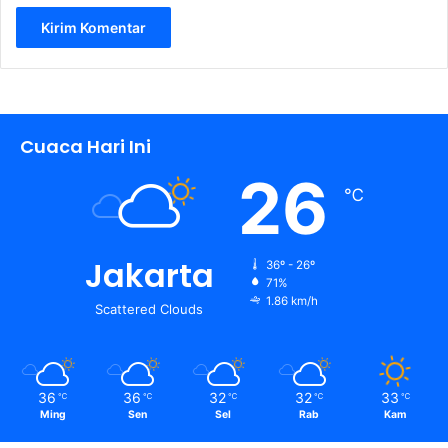
Cuaca Hari Ini
26
℃
Jakarta
36º - 26º
71%
1.86 km/h
Scattered Clouds
36
36
32
32
33
℃
℃
℃
℃
℃
Ming
Sen
Sel
Rab
Kam