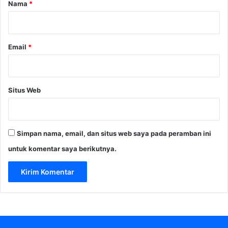
r
Nama
*
*
Email
*
Situs Web
Simpan nama, email, dan situs web saya pada peramban ini
untuk komentar saya berikutnya.