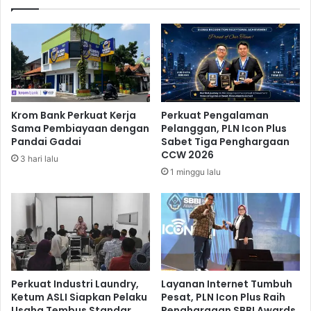
e
a
r
s
a
B
p
e
k
r
a
h
n
a
A
s
Krom Bank Perkuat Kerja
Perkuat Pengalaman
p
i
Sama Pembiayaan dengan
Pelanggan, PLN Icon Plus
l
l
Pandai Gadai
Sabet Tiga Penghargaan
i
H
CCW 2026
3 hari lalu
k
i
1 minggu lalu
a
m
s
p
i
u
T
n
r
D
a
o
v
n
e
a
Perkuat Industri Laundry,
Layanan Internet Tumbuh
l
s
Ketum ASLI Siapkan Pelaku
Pesat, PLN Icon Plus Raih
a
Usaha Tembus Standar
Penghargaan SBBI Awards
i