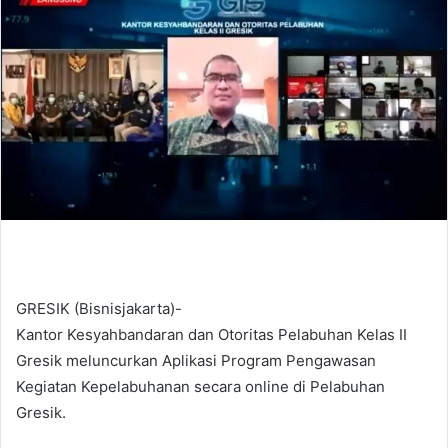
d
a
n
e
m
a
i
l
GRESIK (Bisnisjakarta)-
Kantor Kesyahbandaran dan Otoritas Pelabuhan Kelas II
Gresik meluncurkan Aplikasi Program Pengawasan
Kegiatan Kepelabuhanan secara online di Pelabuhan
Gresik.