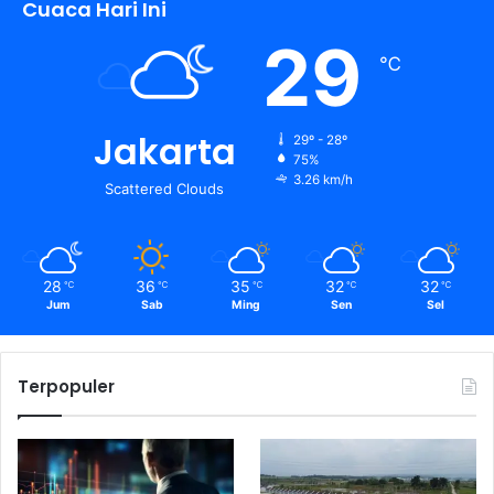
Cuaca Hari Ini
29
℃
Jakarta
29º - 28º
75%
3.26 km/h
Scattered Clouds
28
36
35
32
32
℃
℃
℃
℃
℃
Jum
Sab
Ming
Sen
Sel
Terpopuler