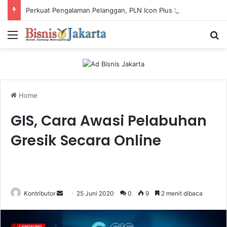
Perkuat Pengalaman Pelanggan, PLN Icon Plus Sabet Tiga Penghargaan CCW 2026
Menu
Ca
Home
GIS, Cara Awasi Pelabuhan
Gresik Secara Online
Kontributor
S
25 Juni 2020
0
9
2 menit dibaca
e
n