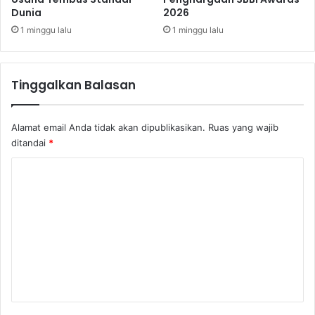
Dunia
2026
t
R
i
p
1 minggu lalu
1 minggu lalu
o
4
n
,
1
Tinggalkan Balasan
M
i
l
Alamat email Anda tidak akan dipublikasikan.
Ruas yang wajib
i
ditandai
*
a
r
K
o
m
e
n
t
a