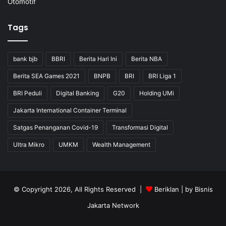
Otomotif
Tags
bank bjb
BBRI
Berita Hari Ini
Berita NBA
Berita SEA Games 2021
BNPB
BRI
BRI Liga 1
BRI Peduli
Digital Banking
G20
Holding UMi
Jakarta International Container Terminal
Satgas Penanganan Covid-19
Transformasi Digital
Ultra Mikro
UMKM
Wealth Management
© Copyright 2026, All Rights Reserved |
Beriklan
| by
Bisnis
Jakarta Network