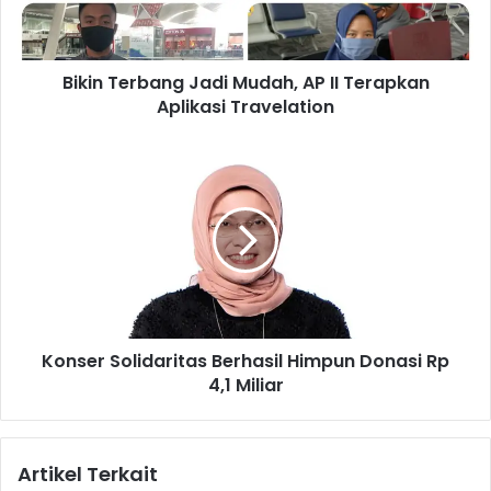
e
r
b
Bikin Terbang Jadi Mudah, AP II Terapkan
a
Aplikasi Travelation
n
g
J
K
a
o
d
n
i
s
M
e
u
r
d
S
a
o
h
l
,
Konser Solidaritas Berhasil Himpun Donasi Rp
i
A
4,1 Miliar
d
P
a
I
r
I
i
Artikel Terkait
T
t