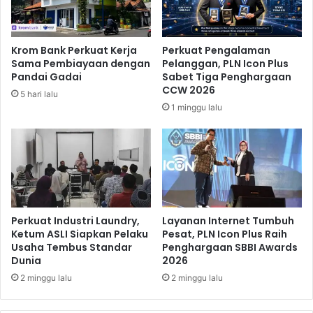
c
m
a
b
r
o
Krom Bank Perkuat Kerja
Perkuat Pengalaman
a
k
Sama Pembiayaan dengan
Pelanggan, PLN Icon Plus
O
Pandai Gadai
Sabet Tiga Penghargaan
n
CCW 2026
5 hari lalu
l
1 minggu lalu
i
n
e
Perkuat Industri Laundry,
Layanan Internet Tumbuh
Ketum ASLI Siapkan Pelaku
Pesat, PLN Icon Plus Raih
Usaha Tembus Standar
Penghargaan SBBI Awards
Dunia
2026
2 minggu lalu
2 minggu lalu