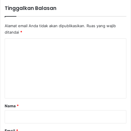
Tinggalkan Balasan
Alamat email Anda tidak akan dipublikasikan.
Ruas yang wajib
ditandai
*
K
o
m
e
n
t
a
r
Nama
*
*
Email
*