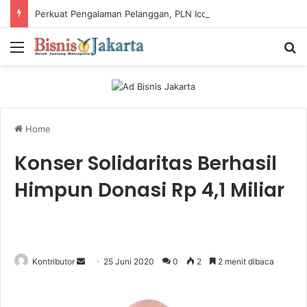
Perkuat Pengalaman Pelanggan, PLN Icon Plus Sabet Tiga Penghargaan CCW 2026
Menu
Ca
Home
Konser Solidaritas Berhasil
Himpun Donasi Rp 4,1 Miliar
Kontributor
S
25 Juni 2020
0
2
2 menit dibaca
e
n