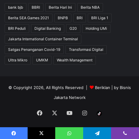
bank bjb
BBRI
Berita Hari Ini
Berita NBA
Berita SEA Games 2021
BNPB
BRI
BRI Liga 1
BRI Peduli
Digital Banking
G20
Holding UMi
Jakarta International Container Terminal
Satgas Penanganan Covid-19
Transformasi Digital
Ultra Mikro
UMKM
Wealth Management
© Copyright 2026, All Rights Reserved |
Beriklan
| by
Bisnis
Jakarta Network
Facebook
X
YouTube
Instagram
Tiktok