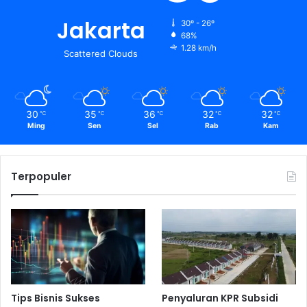
Jakarta
30º - 26º
68%
1.28 km/h
Scattered Clouds
30
35
36
32
32
℃
℃
℃
℃
℃
Ming
Sen
Sel
Rab
Kam
Terpopuler
Tips Bisnis Sukses
Penyaluran KPR Subsidi