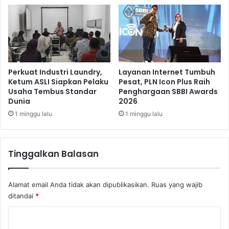
a
r
t
e
m
e
n
Perkuat Industri Laundry,
Layanan Internet Tumbuh
G
Ketum ASLI Siapkan Pelaku
Pesat, PLN Icon Plus Raih
Usaha Tembus Standar
Penghargaan SBBI Awards
a
Dunia
2026
t
e
1 minggu lalu
1 minggu lalu
w
a
y
Tinggalkan Balasan
A
h
m
Alamat email Anda tidak akan dipublikasikan.
Ruas yang wajib
a
ditandai
*
d
Y
K
a