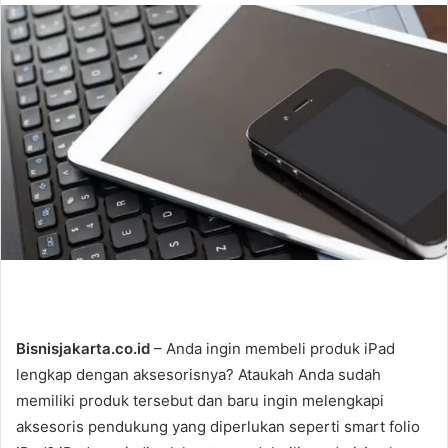
n
d
a
n
e
m
a
i
l
Bisnisjakarta.co.id
– Anda ingin membeli produk iPad
lengkap dengan aksesorisnya? Ataukah Anda sudah
memiliki produk tersebut dan baru ingin melengkapi
aksesoris pendukung yang diperlukan seperti smart folio