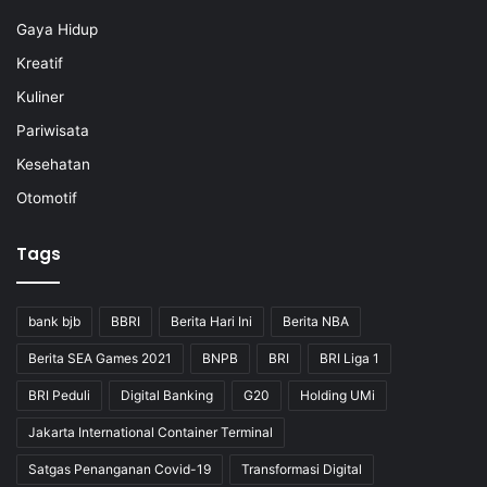
Gaya Hidup
Kreatif
Kuliner
Pariwisata
Kesehatan
Otomotif
Tags
bank bjb
BBRI
Berita Hari Ini
Berita NBA
Berita SEA Games 2021
BNPB
BRI
BRI Liga 1
BRI Peduli
Digital Banking
G20
Holding UMi
Jakarta International Container Terminal
Satgas Penanganan Covid-19
Transformasi Digital