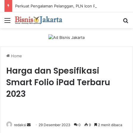
Perkuat Pengalaman Pelanggan, PLN Icon Plus Sabet Tiga Penghargaan CCW 2026
Menu
Ca
Home
Harga dan Spesifikasi
Smart Folio iPad Terbaru
2023
redaksi
S
29 Desember 2023
0
9
2 menit dibaca
e