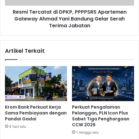
s
c
P
Resmi Tercatat di DPKP, PPPPSRS Apartemen
a
o
Gateway Ahmad Yani Bandung Gelar Serah
t
r
a
Terima Jabatan
t
t
a
d
b
i
Artikel Terkait
l
D
e
P
K
K
u
P
a
,
l
P
i
P
t
P
a
P
Krom Bank Perkuat Kerja
Perkuat Pengalaman
s
S
Sama Pembiayaan dengan
Pelanggan, PLN Icon Plus
B
R
Pandai Gadai
Sabet Tiga Penghargaan
a
S
CCW 2026
4 hari lalu
i
A
1 minggu lalu
k
p