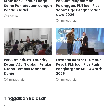
Krom Bank Perkuat Kerja
Perkuat Pengalaman
r
e
Sama Pembiayaan dengan
Pelanggan, PLN Icon Plus
b
r
Pandai Gadai
Sabet Tiga Penghargaan
a
w
CCW 2026
3 hari lalu
r
e
1 minggu lalu
u
n
2
a
0
n
2
g
3
T
e
r
t
Perkuat Industri Laundry,
Layanan Internet Tumbuh
i
Ketum ASLI Siapkan Pelaku
Pesat, PLN Icon Plus Raih
Usaha Tembus Standar
Penghargaan SBBI Awards
b
Dunia
2026
k
a
1 minggu lalu
1 minggu lalu
n
P
a
Tinggalkan Balasan
s
a