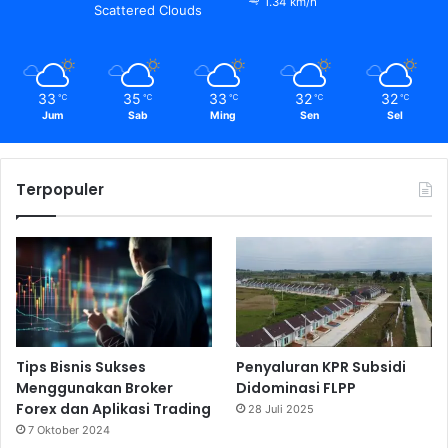
1.34 km/h
Scattered Clouds
33
35
33
32
32
℃
℃
℃
℃
℃
Jum
Sab
Ming
Sen
Sel
Terpopuler
Tips Bisnis Sukses
Penyaluran KPR Subsidi
Menggunakan Broker
Didominasi FLPP
Forex dan Aplikasi Trading
28 Juli 2025
7 Oktober 2024