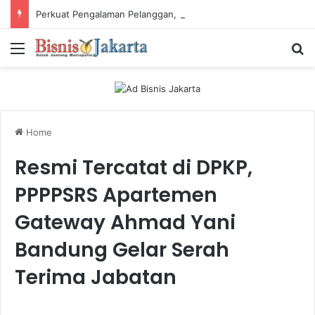
Perkuat Pengalaman Pelanggan, PLN Icon Plus Sabet Tiga Penghargaan CCW 2026
Menu
Ca
Home
Resmi Tercatat di DPKP,
PPPPSRS Apartemen
Gateway Ahmad Yani
Bandung Gelar Serah
Terima Jabatan