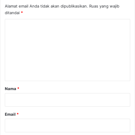
r
Alamat email Anda tidak akan dipublikasikan.
Ruas yang wajib
T
ditandai
*
u
m
K
p
o
a
h
m
e
n
t
a
r
Nama
*
*
Email
*