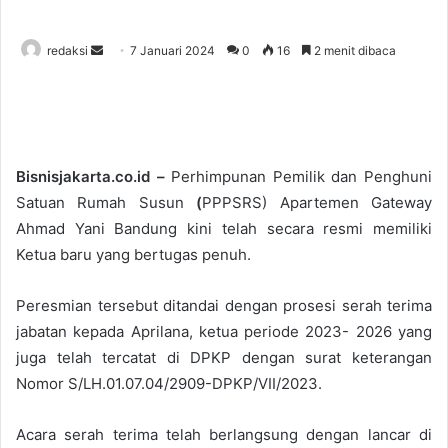
redaksi
S
7 Januari 2024
0
16
2 menit dibaca
e
n
d
a
n
Bisnisjakarta.co.id –
Perhimpunan Pemilik dan Penghuni
e
Satuan Rumah Susun
(
PPPSRS) Apartemen Gateway
m
Ahmad Yani Bandung kini telah secara resmi memiliki
a
Ketua baru yang bertugas penuh.
i
l
Peresmian tersebut ditandai dengan prosesi serah terima
jabatan kepada Aprilana, ketua periode 2023- 2026 yang
juga telah tercatat di DPKP dengan surat keterangan
Nomor S/LH.01.07.04/2909-DPKP/VII/2023.
Acara serah terima telah berlangsung dengan lancar di