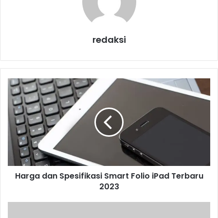
redaksi
H
a
r
g
a
d
a
n
S
Harga dan Spesifikasi Smart Folio iPad Terbaru
p
2023
e
s
i
P
f
D