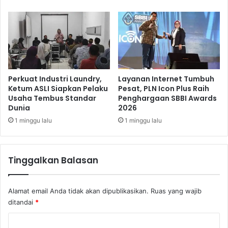
a
l
n
a
k
m
b
A
j
n
b
g
R
g
a
u
Perkuat Industri Laundry,
Layanan Internet Tumbuh
i
r
Ketum ASLI Siapkan Pelaku
Pesat, PLN Icon Plus Raih
h
Usaha Tembus Standar
Penghargaan SBBI Awards
K
Dunia
2026
P
o
e
l
1 minggu lalu
1 minggu lalu
n
e
g
s
h
o
Tinggalkan Balasan
a
m
r
P
g
r
Alamat email Anda tidak akan dipublikasikan.
Ruas yang wajib
a
e
ditandai
*
a
m
n
i
K
I
u