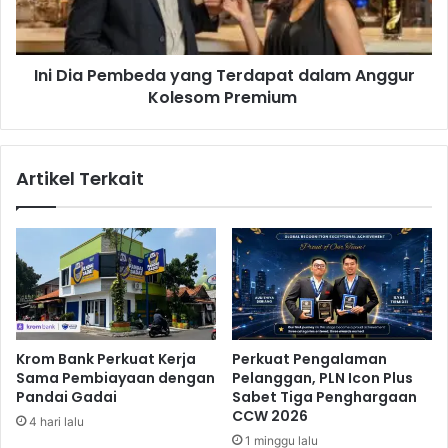
a
P
y
e
a
m
n
Ini Dia Pembeda yang Terdapat dalam Anggur
b
a
Kolesom Premium
e
n
d
K
a
e
y
Artikel Terkait
p
a
a
n
d
g
a
T
N
e
a
r
s
d
a
a
b
p
Krom Bank Perkuat Kerja
Perkuat Pengalaman
a
a
Sama Pembiayaan dengan
Pelanggan, PLN Icon Plus
h
t
Pandai Gadai
Sabet Tiga Penghargaan
,
d
CCW 2026
4 hari lalu
b
a
1 minggu lalu