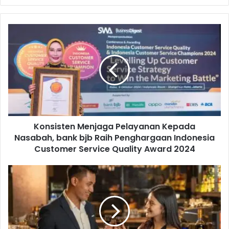
K
o
n
s
i
s
t
e
n
Konsisten Menjaga Pelayanan Kepada
M
Nasabah, bank bjb Raih Penghargaan Indonesia
e
n
Customer Service Quality Award 2024
j
a
I
g
n
a
i
P
D
e
i
l
a