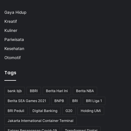
Gaya Hidup
Kreatif
Kuliner
Pariwisata
Kesehatan
Otomotif
Tags
bank bjb
BBRI
Berita Hari Ini
Berita NBA
Berita SEA Games 2021
BNPB
BRI
BRI Liga 1
BRI Peduli
Digital Banking
G20
Holding UMi
Jakarta International Container Terminal
Satgas Penanganan Covid-19
Transformasi Digital