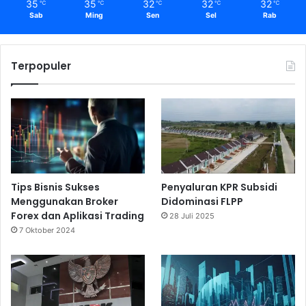
35
35
32
32
32
℃
℃
℃
℃
℃
Sab
Ming
Sen
Sel
Rab
Terpopuler
Tips Bisnis Sukses
Penyaluran KPR Subsidi
Menggunakan Broker
Didominasi FLPP
Forex dan Aplikasi Trading
28 Juli 2025
7 Oktober 2024