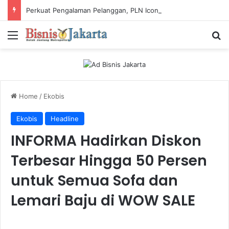
Perkuat Pengalaman Pelanggan, PLN Icon Plus Sabet Tiga Penghargaan CCW 2026
Menu
Ca
Home
/
Ekobis
Ekobis
Headline
INFORMA Hadirkan Diskon
Terbesar Hingga 50 Persen
untuk Semua Sofa dan
Lemari Baju di WOW SALE