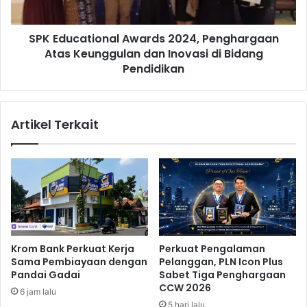
n
a
T
t
e
SPK Educational Awards 2024, Penghargaan
i
r
Atas Keunggulan dan Inovasi di Bidang
o
b
n
Pendidikan
e
a
s
l
a
A
Artikel Terkait
r
w
H
a
i
r
n
d
g
s
g
2
a
0
5
2
0
4
Krom Bank Perkuat Kerja
Perkuat Pengalaman
P
,
Sama Pembiayaan dengan
Pelanggan, PLN Icon Plus
e
P
Pandai Gadai
Sabet Tiga Penghargaan
r
e
CCW 2026
6 jam lalu
s
n
5 hari lalu