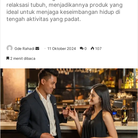
relaksasi tubuh, menjadikannya produk yang
ideal untuk menjaga keseimbangan hidup di
tengah aktivitas yang padat.
Gde Rahadi
S
11 Oktober 2024
0
107
e
2 menit dibaca
n
d
a
n
e
m
a
i
l