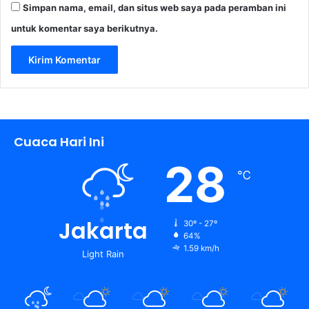
Simpan nama, email, dan situs web saya pada peramban ini
d
i
untuk komentar saya berikutnya.
d
i
k
a
n
Cuaca Hari Ini
28
℃
Jakarta
30º - 27º
64%
1.59 km/h
Light Rain