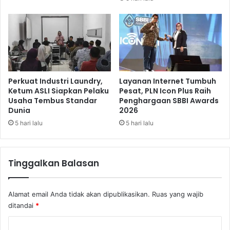
e
g
n
h
u
a
n
r
t
g
u
a
k
a
S
n
Perkuat Industri Laundry,
Layanan Internet Tumbuh
e
A
Ketum ASLI Siapkan Pelaku
Pesat, PLN Icon Plus Raih
m
Usaha Tembus Standar
Penghargaan SBBI Awards
t
u
Dunia
2026
a
a
s
5 hari lalu
5 hari lalu
S
K
o
e
f
u
Tinggalkan Balasan
a
n
d
g
a
g
Alamat email Anda tidak akan dipublikasikan.
Ruas yang wajib
n
u
ditandai
*
L
l
e
a
K
m
n