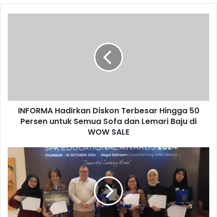
I
N
F
O
R
M
A
H
a
INFORMA Hadirkan Diskon Terbesar Hingga 50
d
Persen untuk Semua Sofa dan Lemari Baju di
i
r
WOW SALE
k
a
S
n
P
D
K
i
E
s
d
k
u
o
c