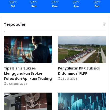
30
34
34
32
32
℃
℃
℃
℃
℃
Sel
Rab
Kam
Jum
Sab
Terpopuler
Tips Bisnis Sukses
Penyaluran KPR Subsidi
Menggunakan Broker
Didominasi FLPP
Forex dan Aplikasi Trading
28 Juli 2025
7 Oktober 2024