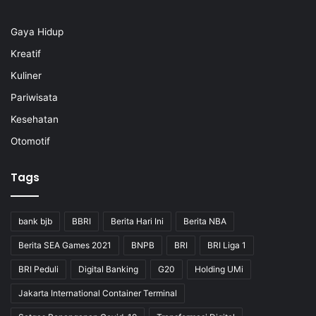
Gaya Hidup
Kreatif
Kuliner
Pariwisata
Kesehatan
Otomotif
Tags
bank bjb
BBRI
Berita Hari Ini
Berita NBA
Berita SEA Games 2021
BNPB
BRI
BRI Liga 1
BRI Peduli
Digital Banking
G20
Holding UMi
Jakarta International Container Terminal