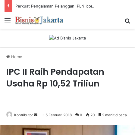
Perkuat Pengalaman Pelanggan, PLN Icon Plus Sabet Tiga Penghargaan CCW 2026
Menu
Ca
Home
IPC II Raih Pendapatan
Usaha Rp 10,52 Triliun
Kontributor
S
5 Februari 2018
0
20
2 menit dibaca
e
n