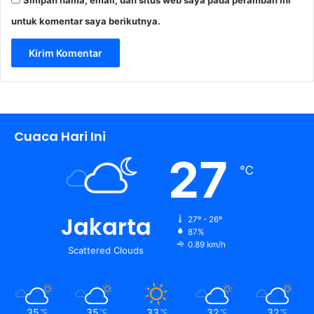
Simpan nama, email, dan situs web saya pada peramban ini
untuk komentar saya berikutnya.
Cuaca Hari Ini
27
℃
Jakarta
27º - 26º
87%
0.89 km/h
Scattered Clouds
35
35
33
32
32
℃
℃
℃
℃
℃