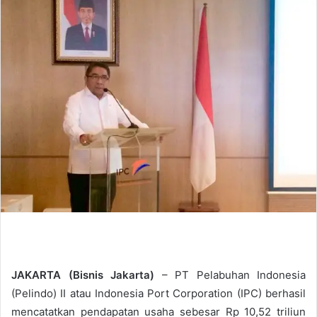
d
a
n
e
m
a
i
l
JAKARTA (Bisnis Jakarta)
– PT Pelabuhan Indonesia
(Pelindo) II atau Indonesia Port Corporation (IPC) berhasil
mencatatkan pendapatan usaha sebesar Rp 10,52 triliun