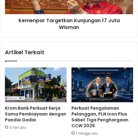
a
a
k
r
P
T
a
Kemenpar Targetkan Kunjungan 17 Juta
a
t
Wisman
r
i
g
P
e
o
t
Artikel Terkait
l
k
r
a
i
n
J
K
a
u
d
n
i
j
P
u
e
n
Krom Bank Perkuat Kerja
Perkuat Pengalaman
j
g
Sama Pembiayaan dengan
Pelanggan, PLN Icon Plus
a
a
Pandai Gadai
Sabet Tiga Penghargaan
b
n
CCW 2026
3 hari lalu
a
1
1 minggu lalu
t
7