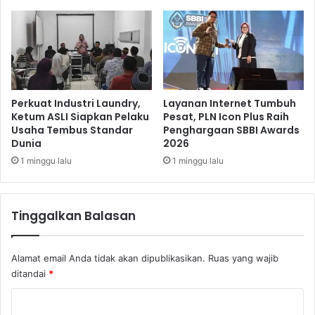
G
J
u
u
b
t
e
a
r
W
n
i
u
s
Perkuat Industri Laundry,
Layanan Internet Tumbuh
r
m
Ketum ASLI Siapkan Pelaku
Pesat, PLN Icon Plus Raih
Usaha Tembus Standar
Penghargaan SBBI Awards
a
Dunia
2026
n
1 minggu lalu
1 minggu lalu
Tinggalkan Balasan
Alamat email Anda tidak akan dipublikasikan.
Ruas yang wajib
ditandai
*
K