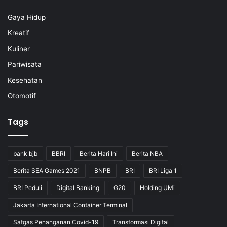
Gaya Hidup
Kreatif
Kuliner
Pariwisata
Kesehatan
Otomotif
Tags
bank bjb
BBRI
Berita Hari Ini
Berita NBA
Berita SEA Games 2021
BNPB
BRI
BRI Liga 1
BRI Peduli
Digital Banking
G20
Holding UMi
Jakarta International Container Terminal
Satgas Penanganan Covid-19
Transformasi Digital