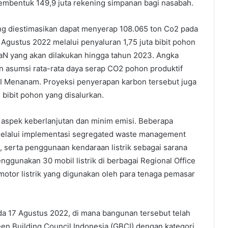
membentuk 149,9 juta rekening simpanan bagi nasabah.
ng diestimasikan dapat menyerap 108.065 ton Co2 pada
 Agustus 2022 melalui penyaluran 1,75 juta bibit pohon
N yang akan dilakukan hingga tahun 2023. Angka
n asumsi rata-rata daya serap CO2 pohon produktif
I Menanam. Proyeksi penyerapan karbon tersebut juga
 bibit pohon yang disalurkan.
g aspek keberlanjutan dan minim emisi. Beberapa
a melalui implementasi segregated waste management
, serta penggunaan kendaraan listrik sebagai sarana
nggunakan 30 mobil listrik di berbagai Regional Office
motor listrik yang digunakan oleh para tenaga pemasar
a 17 Agustus 2022, di mana bangunan tersebut telah
een Building Council Indonesia (GBCI) dengan kategori