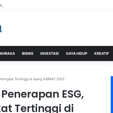
laman Pelanggan, PLN Icon Plus Sabet Tiga Penghargaan CCW 2026
AHRAGA
BISNIS
INVESTASI
GAYA HIDUP
KREATIF
Peringkat Tertinggi di Ajang ASRRAT 2022
l Penerapan ESG,
at Tertinggi di