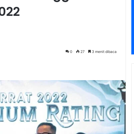
022
0
27
3 menit dibaca