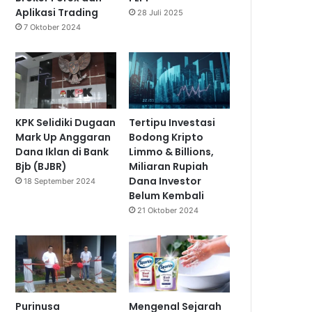
Aplikasi Trading
28 Juli 2025
7 Oktober 2024
KPK Selidiki Dugaan
Tertipu Investasi
Mark Up Anggaran
Bodong Kripto
Dana Iklan di Bank
Limmo & Billions,
Bjb (BJBR)
Miliaran Rupiah
Dana Investor
18 September 2024
Belum Kembali
21 Oktober 2024
Purinusa
Mengenal Sejarah