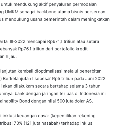
n untuk mendukung aktif penyaluran permodalan
ng UMKM sebagai backbone utama bisnis perseroan
erus mendukung usaha pemerintah dalam meningkatkan
tal III-2022 mencapai Rp671,1 triliun atau setara
ebanyak Rp76,1 triliun dari portofolio kredit
n hijau.
anjutan kembali dioptimalisasi melalui penerbitan
Berkelanjutan I sebesar Rp5 triliun pada Juni 2022.
i akan dilakukam secara bertahap selama 3 tahun
lumnya, bank dengan jaringan terluas di Indonesia ini
inability Bond dengan nilai 500 juta dolar AS.
inklusi keuangan dasar (kepemilikan rekening
ibusi 70% (121 juta nasabah) terhadap inklusi