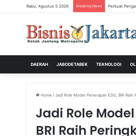
Rabu, Agustus 5 2026
Breaking News
Perkuat Penga
DAERAH
JABODETABEK
TEKNOLOGI
OL
Home
/
Jadi Role Model Penerapan ESG, BRI Raih 
Jadi Role Mode
BRI Raih Peringk