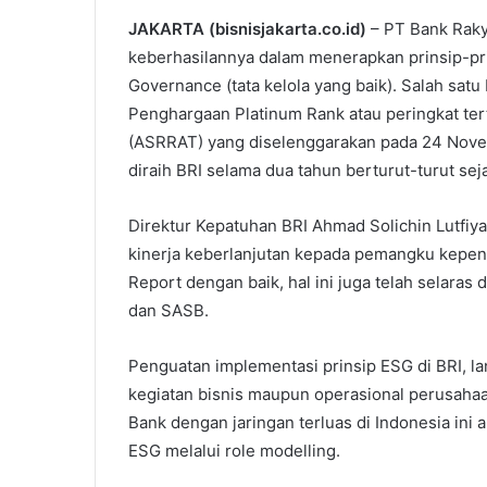
JAKARTA (bisnisjakarta.co.id)
– PT Bank Raky
keberhasilannya dalam menerapkan prinsip-prin
Governance (tata kelola yang baik). Salah satu
Penghargaan Platinum Rank atau peringkat tert
(ASRRAT) yang diselenggarakan pada 24 Novembe
diraih BRI selama dua tahun berturut-turut sej
Direktur Kepatuhan BRI Ahmad Solichin Lutfi
kinerja keberlanjutan kepada pemangku kepenti
Report dengan baik, hal ini juga telah selaras
dan SASB.
Penguatan implementasi prinsip ESG di BRI, lan
kegiatan bisnis maupun operasional perusaha
Bank dengan jaringan terluas di Indonesia ini
ESG melalui role modelling.