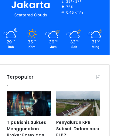
Jakarta
29º - 27º
75%
0.45 km/h
Scattered Clouds
29
35
36
32
31
℃
℃
℃
℃
℃
Rab
Kam
Jum
Sab
Ming
Terpopuler
Tips Bisnis Sukses
Penyaluran KPR
Menggunakan
Subsidi Didominasi
Broker Forex dan
FLPP