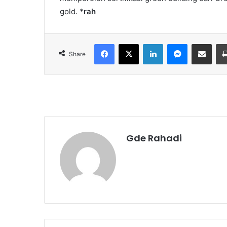
gold.
*rah
Facebook
X
LinkedIn
Messenger
Share via Email
Share
Gde Rahadi