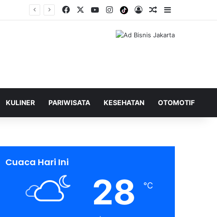
Facebook
X
YouTube
Instagram
Tiktok
Log In
Shuffle Berita
Sidebar
KULINER
PARIWISATA
KESEHATAN
OTOMOTIF
Cuaca Hari Ini
28
℃