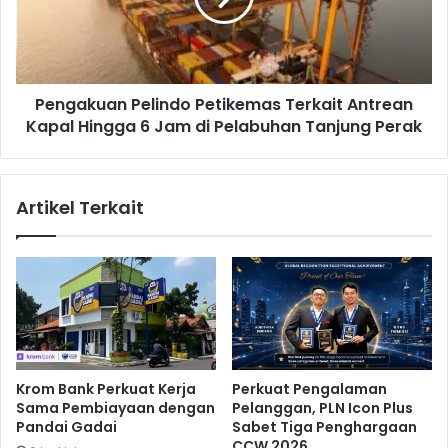
P
k
H
u
,
a
C
n
e
Pengakuan Pelindo Petikemas Terkait Antrean
P
g
Kapal Hingga 6 Jam di Pelabuhan Tanjung Perak
e
a
l
h
i
L
n
Artikel Terkait
o
d
n
o
j
P
a
e
k
t
a
i
n
k
H
e
a
m
Krom Bank Perkuat Kerja
Perkuat Pengalaman
r
a
Sama Pembiayaan dengan
Pelanggan, PLN Icon Plus
g
s
Pandai Gadai
Sabet Tiga Penghargaan
a
T
CCW 2026