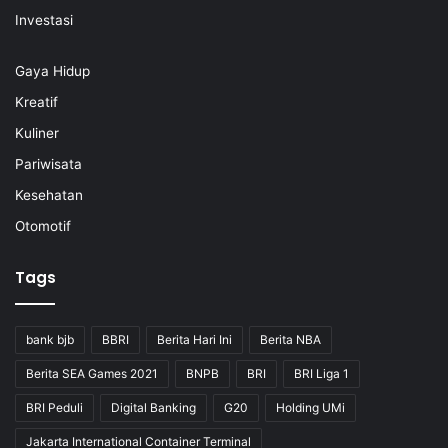
Investasi
Gaya Hidup
Kreatif
Kuliner
Pariwisata
Kesehatan
Otomotif
Tags
bank bjb
BBRI
Berita Hari Ini
Berita NBA
Berita SEA Games 2021
BNPB
BRI
BRI Liga 1
BRI Peduli
Digital Banking
G20
Holding UMi
Jakarta International Container Terminal