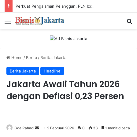
Perkuat Pengalaman Pelanggan, PLN Icon Plus Sabet Tiga Penghargaan CCW 2026
Menu
Ca
Home
/
Berita
/
Berita Jakarta
Berita Jakarta
Headline
Jakarta Awali Tahun 2026
dengan Deflasi 0,23 Persen
Gde Rahadi
S
2 Februari 2026
0
33
1 menit dibaca
e