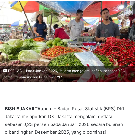
n
d
a
n
e
m
a
i
l
DEFLASI - Pada Januari 2026, Jakarta mengalami deflasi sebesar 0,23
persen dibandingkan DEsember 2025.
BISNISJAKARTA.co.id –
Badan Pusat Statistik (BPS) DKI
Jakarta melaporkan DKI Jakarta mengalami deflasi
sebesar 0,23 persen pada Januari 2026 secara bulanan
dibandingkan Desember 2025, yang didominasi