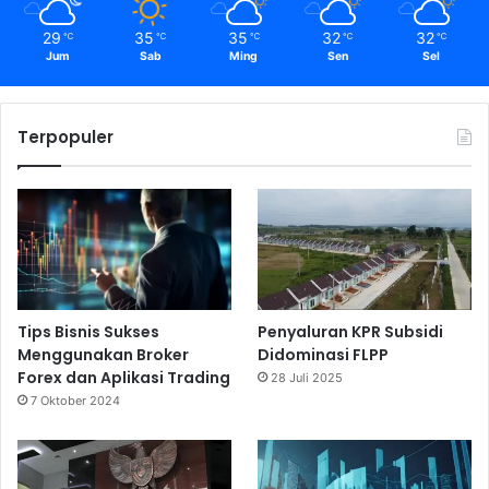
29
35
35
32
32
℃
℃
℃
℃
℃
Jum
Sab
Ming
Sen
Sel
Terpopuler
Tips Bisnis Sukses
Penyaluran KPR Subsidi
Menggunakan Broker
Didominasi FLPP
Forex dan Aplikasi Trading
28 Juli 2025
7 Oktober 2024