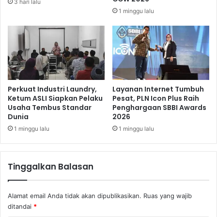
3 hari lalu
D
e
1 minggu lalu
a
r
g
k
i
a
n
i
g
t
S
A
a
n
p
t
Perkuat Industri Laundry,
Layanan Internet Tumbuh
i
r
Ketum ASLI Siapkan Pelaku
Pesat, PLN Icon Plus Raih
Usaha Tembus Standar
Penghargaan SBBI Awards
e
Dunia
2026
a
n
1 minggu lalu
1 minggu lalu
K
a
p
Tinggalkan Balasan
a
l
H
Alamat email Anda tidak akan dipublikasikan.
Ruas yang wajib
i
ditandai
*
n