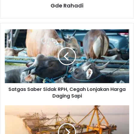
Gde Rahadi
S
a
t
g
a
s
S
a
b
Satgas Saber Sidak RPH, Cegah Lonjakan Harga
e
Daging Sapi
r
S
i
P
d
e
a
n
k
g
R
a