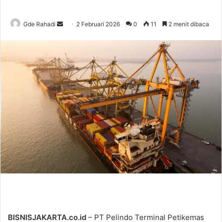
Gde Rahadi
S
2 Februari 2026
0
11
2 menit dibaca
e
n
d
a
n
e
m
a
i
l
BISNISJAKARTA.co.id
– PT Pelindo Terminal Petikemas