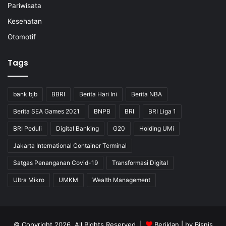
Pariwisata
Kesehatan
Otomotif
Tags
bank bjb
BBRI
Berita Hari Ini
Berita NBA
Berita SEA Games 2021
BNPB
BRI
BRI Liga 1
BRI Peduli
Digital Banking
G20
Holding UMi
Jakarta International Container Terminal
Satgas Penanganan Covid-19
Transformasi Digital
Ultra Mikro
UMKM
Wealth Management
© Copyright 2026, All Rights Reserved |
Beriklan
| by
Bisnis