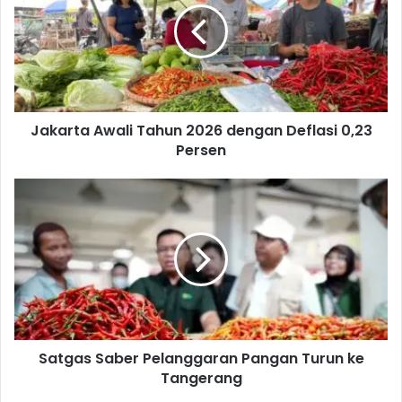
a
r
t
a
A
w
Jakarta Awali Tahun 2026 dengan Deflasi 0,23
a
Persen
l
i
T
S
a
a
h
t
u
g
n
a
2
s
0
S
2
a
6
b
d
Satgas Saber Pelanggaran Pangan Turun ke
e
e
Tangerang
r
n
P