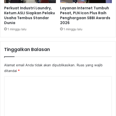
k
e
Perkuat Industri Laundry,
Layanan Internet Tumbuh
T
Ketum ASLI Siapkan Pelaku
Pesat, PLN Icon Plus Raih
Usaha Tembus Standar
Penghargaan SBBI Awards
a
Dunia
2026
n
g
1 minggu lalu
1 minggu lalu
e
r
a
Tinggalkan Balasan
n
g
Alamat email Anda tidak akan dipublikasikan.
Ruas yang wajib
ditandai
*
K
o
m
e
n