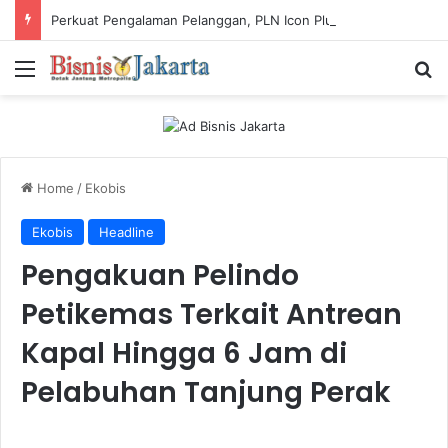
Perkuat Pengalaman Pelanggan, PLN Icon Plus Sabet Tiga Penghargaan CCW 2026
Menu
Ca
Home
/
Ekobis
Ekobis
Headline
Pengakuan Pelindo
Petikemas Terkait Antrean
Kapal Hingga 6 Jam di
Pelabuhan Tanjung Perak