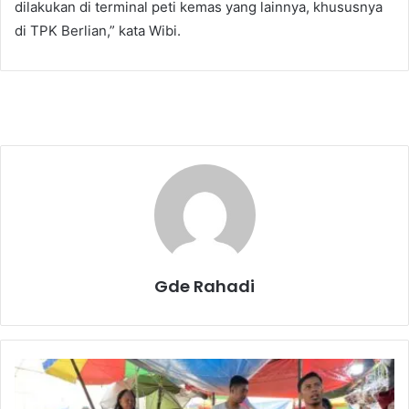
dilakukan di terminal peti kemas yang lainnya, khususnya
di TPK Berlian,” kata Wibi.
Gde Rahadi
J
a
k