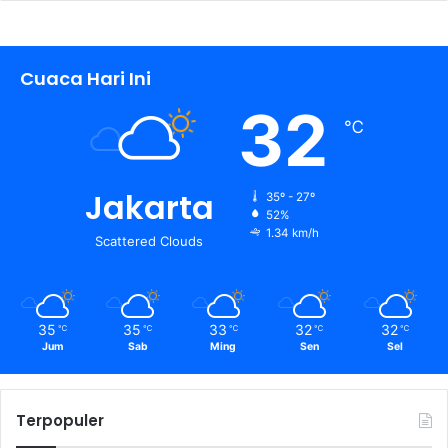
Cuaca Hari Ini
32
℃
Jakarta
35º - 27º
52%
1.34 km/h
Scattered Clouds
35
35
33
32
32
℃
℃
℃
℃
℃
Jum
Sab
Ming
Sen
Sel
Terpopuler