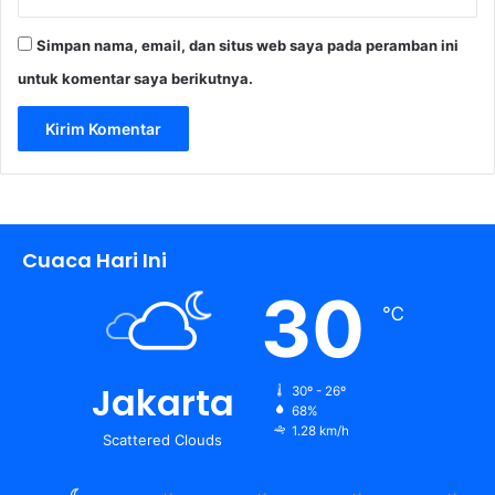
Simpan nama, email, dan situs web saya pada peramban ini
untuk komentar saya berikutnya.
Cuaca Hari Ini
30
℃
Jakarta
30º - 26º
68%
1.28 km/h
Scattered Clouds