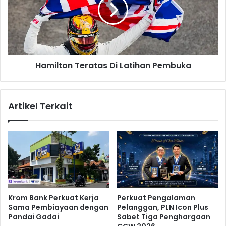
i
i
r
l
m
t
a
o
n
n
2
T
0
Hamilton Teratas Di Latihan Pembuka
e
T
r
a
a
h
t
Artikel Terkait
u
a
n
s
T
D
i
i
n
L
g
a
g
t
a
i
l
h
Krom Bank Perkuat Kerja
Perkuat Pengalaman
d
a
Sama Pembiayaan dengan
Pelanggan, PLN Icon Plus
i
n
Pandai Gadai
Sabet Tiga Penghargaan
G
P