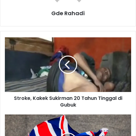
Gde Rahadi
S
t
r
o
k
e
,
K
a
Stroke, Kakek Sukirman 20 Tahun Tinggal di
k
Gubuk
e
k
S
H
u
a
k
m