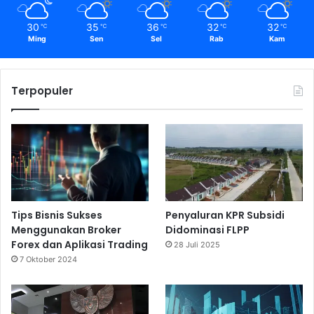
30
35
36
32
32
℃
℃
℃
℃
℃
Ming
Sen
Sel
Rab
Kam
Terpopuler
Tips Bisnis Sukses
Penyaluran KPR Subsidi
Menggunakan Broker
Didominasi FLPP
Forex dan Aplikasi Trading
28 Juli 2025
7 Oktober 2024