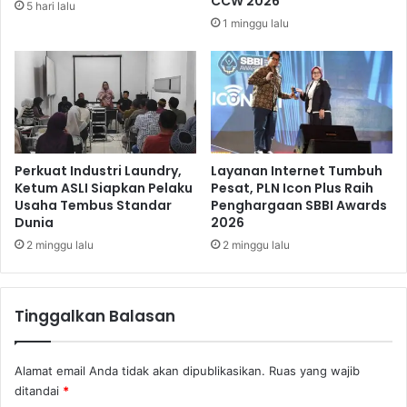
CCW 2026
5 hari lalu
u
e
1 minggu lalu
b
m
u
b
k
u
k
a
Perkuat Industri Laundry,
Layanan Internet Tumbuh
Ketum ASLI Siapkan Pelaku
Pesat, PLN Icon Plus Raih
Usaha Tembus Standar
Penghargaan SBBI Awards
Dunia
2026
2 minggu lalu
2 minggu lalu
Tinggalkan Balasan
Alamat email Anda tidak akan dipublikasikan.
Ruas yang wajib
ditandai
*