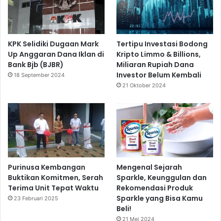
KPK Selidiki Dugaan Mark
Tertipu Investasi Bodong
Up Anggaran Dana Iklan di
Kripto Limmo & Billions,
Bank Bjb (BJBR)
Miliaran Rupiah Dana
Investor Belum Kembali
18 September 2024
21 Oktober 2024
Purinusa Kembangan
Mengenal Sejarah
Buktikan Komitmen, Serah
Sparkle, Keunggulan dan
Terima Unit Tepat Waktu
Rekomendasi Produk
Sparkle yang Bisa Kamu
23 Februari 2025
Beli!
21 Mei 2024