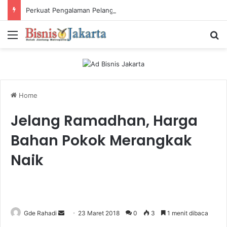
Perkuat Pengalaman Pelanggan, PLN Icon Plus Sabet Tiga Penghargaan CCW 2026
Menu
Ca
Home
Jelang Ramadhan, Harga
Bahan Pokok Merangkak
Naik
Gde Rahadi
S
23 Maret 2018
0
3
1 menit dibaca
e