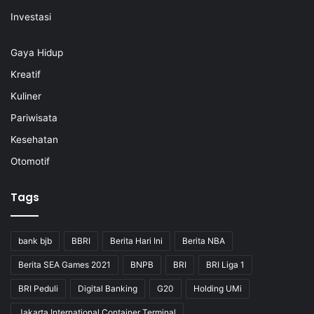
Investasi
Gaya Hidup
Kreatif
Kuliner
Pariwisata
Kesehatan
Otomotif
Tags
bank bjb
BBRI
Berita Hari Ini
Berita NBA
Berita SEA Games 2021
BNPB
BRI
BRI Liga 1
BRI Peduli
Digital Banking
G20
Holding UMi
Jakarta International Container Terminal