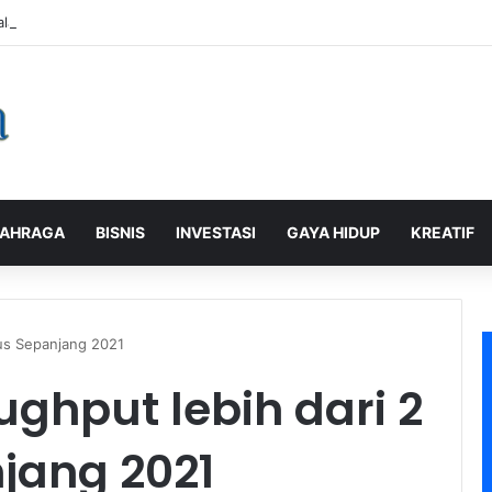
alaman Pelanggan, PLN Icon Plus Sabet Tiga Penghargaan CCW 2026
AHRAGA
BISNIS
INVESTASI
GAYA HIDUP
KREATIF
eus Sepanjang 2021
ughput lebih dari 2
jang 2021