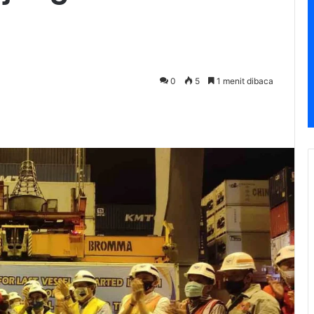
0
5
1 menit dibaca