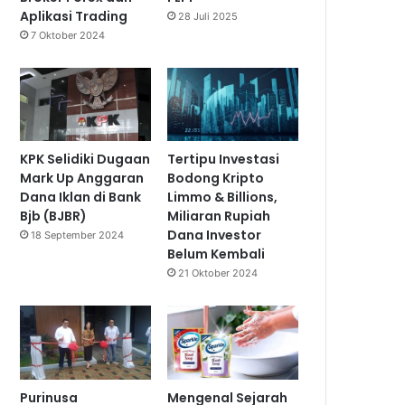
Aplikasi Trading
28 Juli 2025
7 Oktober 2024
KPK Selidiki Dugaan
Tertipu Investasi
Mark Up Anggaran
Bodong Kripto
Dana Iklan di Bank
Limmo & Billions,
Bjb (BJBR)
Miliaran Rupiah
Dana Investor
18 September 2024
Belum Kembali
21 Oktober 2024
Purinusa
Mengenal Sejarah