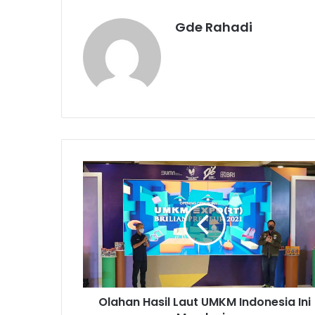
Gde Rahadi
O
l
a
h
a
n
H
a
s
Olahan Hasil Laut UMKM Indonesia Ini
i