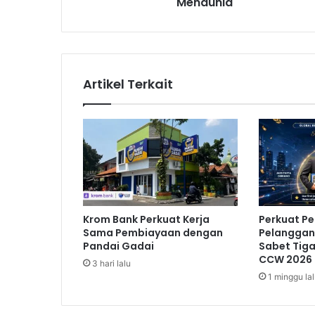
Mendunia
l
L
a
u
t
U
Artikel Terkait
M
K
M
I
n
d
o
n
e
Krom Bank Perkuat Kerja
Perkuat P
s
Sama Pembiayaan dengan
Pelanggan,
i
Pandai Gadai
Sabet Tig
a
CCW 2026
3 hari lalu
I
1 minggu la
n
i
M