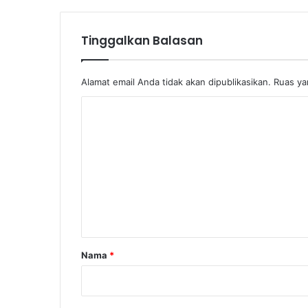
e
n
Tinggalkan Balasan
d
u
n
Alamat email Anda tidak akan dipublikasikan.
Ruas ya
i
a
K
o
m
e
n
t
a
r
Nama
*
*