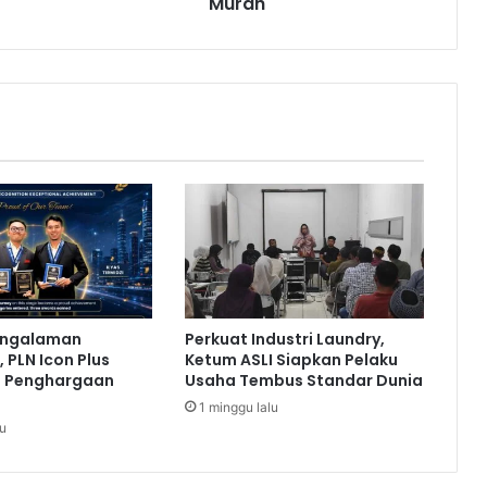
Murah
S
e
d
i
a
k
a
n
M
i
n
y
a
k
G
engalaman
Perkuat Industri Laundry,
o
 PLN Icon Plus
Ketum ASLI Siapkan Pelaku
r
a Penghargaan
Usaha Tembus Standar Dunia
e
1 minggu lalu
n
lu
g
M
u