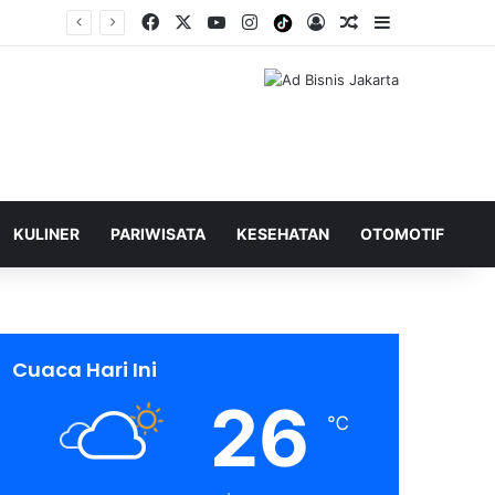
Facebook
X
YouTube
Instagram
Tiktok
Log In
Shuffle Berita
Sidebar
KULINER
PARIWISATA
KESEHATAN
OTOMOTIF
Cuaca Hari Ini
26
℃