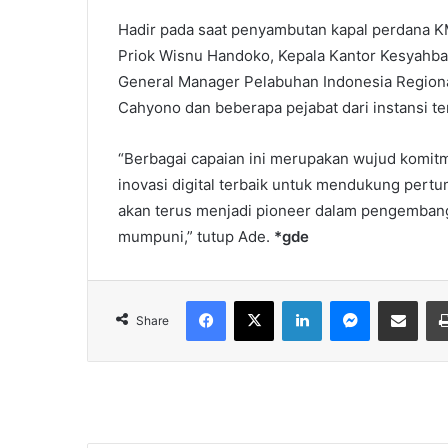
Hadir pada saat penyambutan kapal perdana K
Priok Wisnu Handoko, Kepala Kantor Kesyahba
General Manager Pelabuhan Indonesia Regional 
Cahyono dan beberapa pejabat dari instansi ter
“Berbagai capaian ini merupakan wujud komi
inovasi digital terbaik untuk mendukung pert
akan terus menjadi pioneer dalam pengembang
mumpuni,” tutup Ade.
*gde
Facebook
X
LinkedIn
Messenger
Share via Email
Share