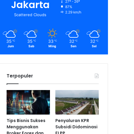
Jakarta
27º - 26º
87%
2.29 km/h
Scattered Clouds
35
35
33
32
32
℃
℃
℃
℃
℃
Jum
Sab
Ming
Sen
Sel
Terpopuler
Tips Bisnis Sukses
Penyaluran KPR
Menggunakan
Subsidi Didominasi
Broker Forex dan
FLPP