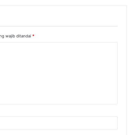
r
a
h
ng wajib ditandai
*