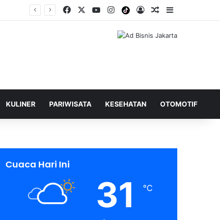
Facebook
X
YouTube
Instagram
Tiktok
Log In
Shuffle Berita
Sidebar
KULINER
PARIWISATA
KESEHATAN
OTOMOTIF
Cuaca Hari Ini
31
℃