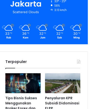
Jakarta
33º - 25º
58%
3.13 km/h
Scattered Clouds
33
36
32
32
30
℃
℃
℃
℃
℃
Rab
Kam
Jum
Sab
Ming
Terpopuler
Tips Bisnis Sukses
Penyaluran KPR
Menggunakan
Subsidi Didominasi
Broker Forex dan
FLPP