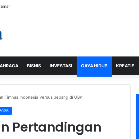
laman Pelanggan, PLN Icon Plus Sabet Tiga Penghargaan CCW 2026
AHRAGA
BISNIS
INVESTASI
GAYA HIDUP
KREATIF
an Timnas Indonesia Versus Jepang di GBK
 2026
n Pertandingan