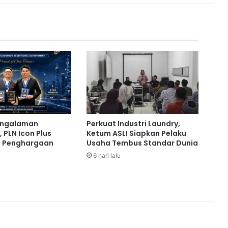
o
n
g
G
u
n
a
k
a
n
P
engalaman
Perkuat Industri Laundry,
l
 PLN Icon Plus
Ketum ASLI Siapkan Pelaku
a
a Penghargaan
Usaha Tembus Standar Dunia
t
6 hari lalu
f
o
r
m
K
e
u