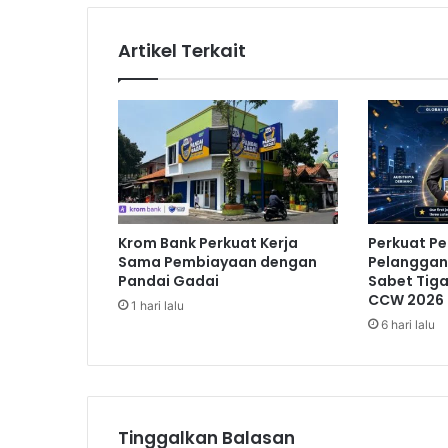
m
E
Artikel Terkait
k
o
n
o
m
i
K
r
e
Krom Bank Perkuat Kerja
Perkuat P
a
Sama Pembiayaan dengan
Pelanggan,
t
Pandai Gadai
Sabet Tig
i
CCW 2026
1 hari lalu
f
6 hari lalu
,
M
e
n
E
Tinggalkan Balasan
k