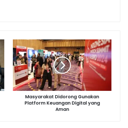
M
a
s
y
a
r
a
k
a
Masyarakat Didorong Gunakan
t
Platform Keuangan Digital yang
D
i
Aman
d
o
r