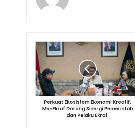
P
e
r
k
u
a
t
E
k
Perkuat Ekosistem Ekonomi Kreatif,
o
MenEkraf Dorong Sinergi Pemerintah
s
i
dan Pelaku Ekraf
s
t
e