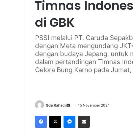
Timnas Indones
di GBK
PSSI melalui PT. Garuda Sepakb
dengan Meta mengundang JKT48
dengan budaya Jepang, untuk 
dalam pertandingan Timnas Ind
Gelora Bung Karno pada Jumat,
Gde Rahadi
S
15 November 2024
e
Facebook
X
Messenger
Share via Email
n
d