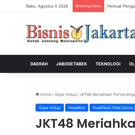
Rabu, Agustus 5 2026
Breaking News
Perkuat Penga
DAERAH
JABODETABEK
TEKNOLOGI
OL
Home
/
Gaya Hidup
/
JKT48 Meriahkan Pertanding
Gaya Hidup
Headline
Kualifikasi Piala Dunia
JKT48 Meriahka