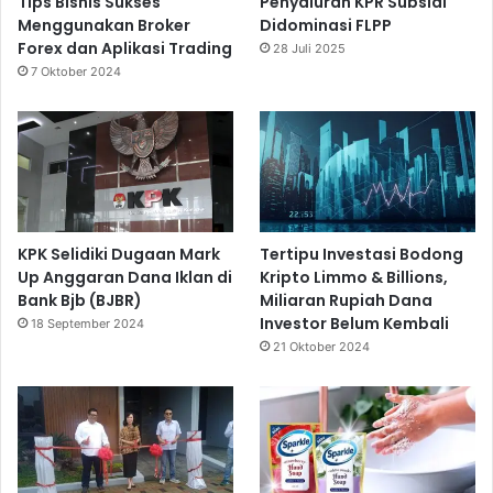
Tips Bisnis Sukses
Penyaluran KPR Subsidi
Menggunakan Broker
Didominasi FLPP
Forex dan Aplikasi Trading
28 Juli 2025
7 Oktober 2024
KPK Selidiki Dugaan Mark
Tertipu Investasi Bodong
Up Anggaran Dana Iklan di
Kripto Limmo & Billions,
Bank Bjb (BJBR)
Miliaran Rupiah Dana
Investor Belum Kembali
18 September 2024
21 Oktober 2024