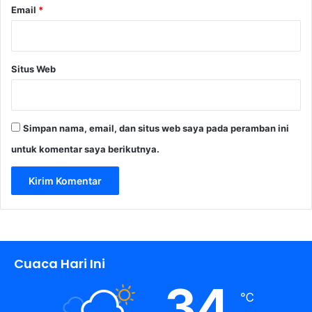
Email
*
r
o
Situs Web
Simpan nama, email, dan situs web saya pada peramban ini
untuk komentar saya berikutnya.
Cuaca Hari Ini
34
℃