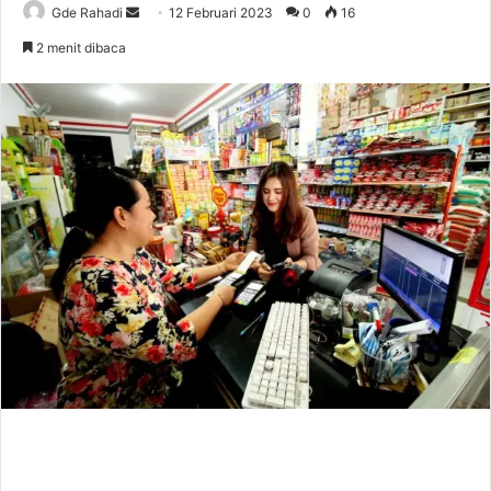
Gde Rahadi
S
12 Februari 2023
0
16
e
2 menit dibaca
n
d
a
n
e
m
a
i
l