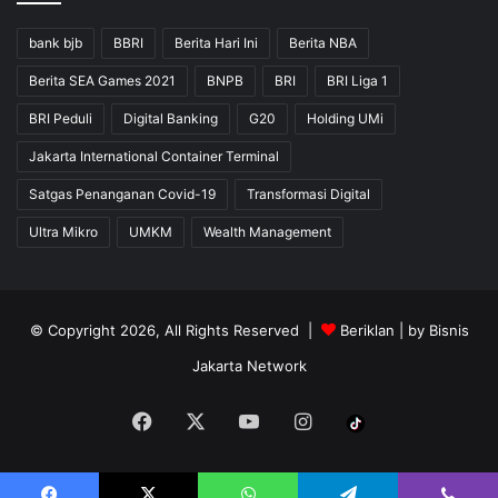
bank bjb
BBRI
Berita Hari Ini
Berita NBA
Berita SEA Games 2021
BNPB
BRI
BRI Liga 1
BRI Peduli
Digital Banking
G20
Holding UMi
Jakarta International Container Terminal
Satgas Penanganan Covid-19
Transformasi Digital
Ultra Mikro
UMKM
Wealth Management
© Copyright 2026, All Rights Reserved |
Beriklan
| by
Bisnis
Jakarta Network
Facebook
X
YouTube
Instagram
Tiktok