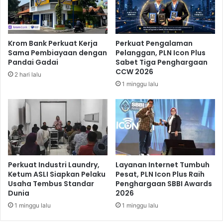
o
u
l
s
n
-
y
B
Krom Bank Perkuat Kerja
Perkuat Pengalaman
a
a
Sama Pembiayaan dengan
Pelanggan, PLN Icon Plus
a
h
Pandai Gadai
Sabet Tiga Penghargaan
k
a
CCW 2026
2 hari lalu
a
n
1 minggu lalu
n
a
B
s
e
e
r
l
t
a
a
l
m
u
b
L
Perkuat Industri Laundry,
Layanan Internet Tumbuh
a
a
Ketum ASLI Siapkan Pelaku
Pesat, PLN Icon Plus Raih
h
Usaha Tembus Standar
Penghargaan SBBI Awards
n
Dunia
2026
c
a
1 minggu lalu
1 minggu lalu
r