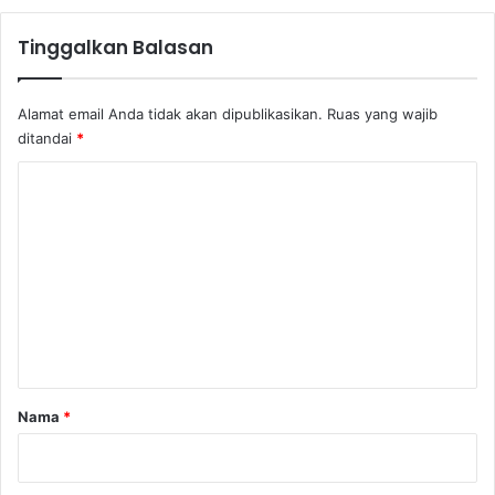
S
a
Tinggalkan Balasan
a
t
B
Alamat email Anda tidak akan dipublikasikan.
Ruas yang wajib
e
ditandai
*
r
t
K
e
o
m
u
m
C
e
h
a
n
r
t
l
e
a
s
r
Nama
*
M
*
a
n
a