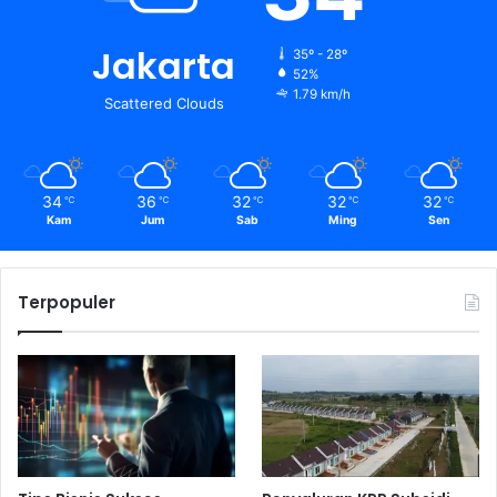
Jakarta
35º - 28º
52%
1.79 km/h
Scattered Clouds
34
36
32
32
32
℃
℃
℃
℃
℃
Kam
Jum
Sab
Ming
Sen
Terpopuler