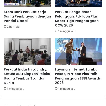
a
e
s
r
Krom Bank Perkuat Kerja
Perkuat Pengalaman
E
P
Sama Pembiayaan dengan
Pelanggan, PLN Icon Plus
n
e
Pandai Gadai
Sabet Tiga Penghargaan
e
r
CCW 2026
2 hari lalu
m
t
1 minggu lalu
b
u
e
m
,
b
W
u
a
h
r
a
g
n
a
B
Perkuat Industri Laundry,
Layanan Internet Tumbuh
J
a
Ketum ASLI Siapkan Pelaku
Pesat, PLN Icon Plus Raih
a
Usaha Tembus Standar
Penghargaan SBBI Awards
r
Dunia
2026
y
u
a
P
1 minggu lalu
1 minggu lalu
p
a
u
s
r
c