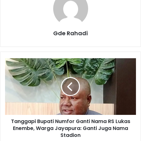
Gde Rahadi
T
a
n
g
g
a
p
i
B
Tanggapi Bupati Numfor Ganti Nama RS Lukas
u
Enembe, Warga Jayapura: Ganti Juga Nama
p
a
Stadion
t