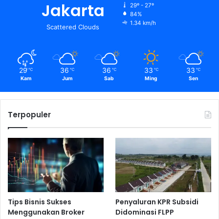
Jakarta
29º - 27º
84%
1.34 km/h
Scattered Clouds
29
36
36
33
33
℃
℃
℃
℃
℃
Kam
Jum
Sab
Ming
Sen
Terpopuler
Tips Bisnis Sukses
Penyaluran KPR Subsidi
Menggunakan Broker
Didominasi FLPP