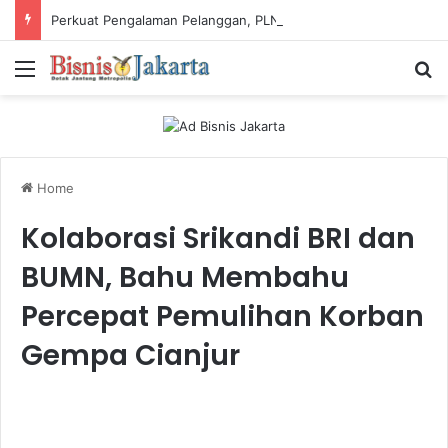
Perkuat Pengalaman Pelanggan, PLN Icon Plus Sabet Tiga Penghargaan CCW 2026
Menu
Ca
Home
Kolaborasi Srikandi BRI dan
BUMN, Bahu Membahu
Percepat Pemulihan Korban
Gempa Cianjur