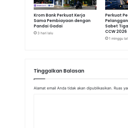
m
a
Krom Bank Perkuat Kerja
Perkuat P
n
Sama Pembiayaan dengan
Pelanggan,
s
Pandai Gadai
Sabet Tig
a
CCW 2026
3 hari lalu
a
1 minggu la
t
B
e
r
w
Tinggalkan Balasan
i
s
a
Alamat email Anda tidak akan dipublikasikan.
Ruas ya
t
a
K
d
i
o
B
m
a
e
l