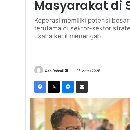
Masyarakat di S
Koperasi memiliki potensi bes
terutama di sektor-sektor strate
usaha kecil menengah.
Gde Rahadi
S
25 Maret 2025
e
Facebook
X
Messenger
Share via Email
n
d
a
n
e
m
a