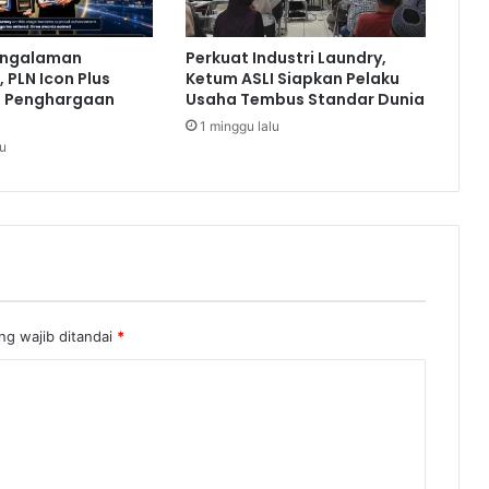
B
e
engalaman
Perkuat Industri Laundry,
r
 PLN Icon Plus
Ketum ASLI Siapkan Pelaku
a
a Penghargaan
Usaha Tembus Standar Dunia
s
1 minggu lalu
A
lu
m
a
n
h
i
n
g
g
ng wajib ditandai
*
a
L
e
b
a
r
a