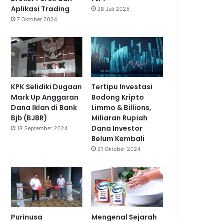
Aplikasi Trading
28 Juli 2025
7 Oktober 2024
KPK Selidiki Dugaan
Tertipu Investasi
Mark Up Anggaran
Bodong Kripto
Dana Iklan di Bank
Limmo & Billions,
Bjb (BJBR)
Miliaran Rupiah
Dana Investor
18 September 2024
Belum Kembali
21 Oktober 2024
Purinusa
Mengenal Sejarah