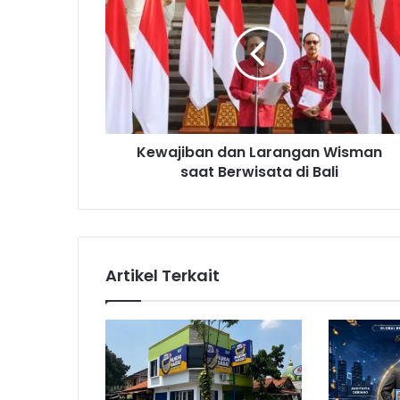
e
w
a
j
i
b
a
n
Kewajiban dan Larangan Wisman
d
saat Berwisata di Bali
a
n
L
a
r
a
Artikel Terkait
n
g
a
n
W
i
s