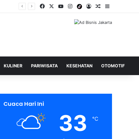
Facebook
X
YouTube
Instagram
Tiktok
Log In
Shuffle Berita
Sidebar
KULINER
PARIWISATA
KESEHATAN
OTOMOTIF
Cuaca Hari Ini
33
℃