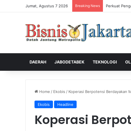
Jumat, Agustus 7 2026
Breaking News
Perkuat Peng
DAERAH
JABODETABEK
TEKNOLOGI
OL
Home
/
Ekobis
/
Koperasi Berpotensi Berdayakan M
Ekobis
Headline
Koperasi Berpo