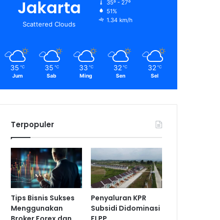
Jakarta
35º - 27º
51%
1.34 km/h
Scattered Clouds
35
35
33
32
32
℃
℃
℃
℃
℃
Jum
Sab
Ming
Sen
Sel
Terpopuler
Tips Bisnis Sukses
Penyaluran KPR
Menggunakan
Subsidi Didominasi
Broker Forex dan
FLPP