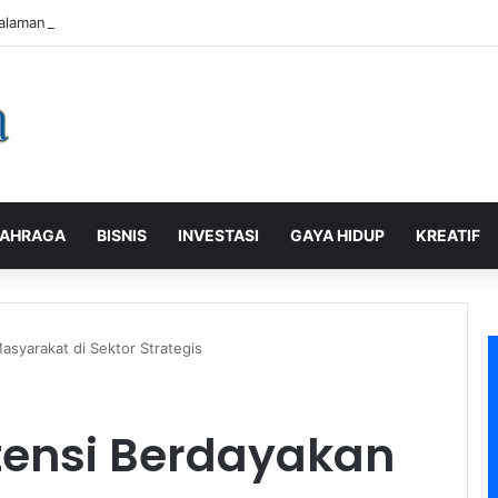
alaman Pelanggan, PLN Icon Plus Sabet Tiga Penghargaan CCW 2026
AHRAGA
BISNIS
INVESTASI
GAYA HIDUP
KREATIF
asyarakat di Sektor Strategis
tensi Berdayakan