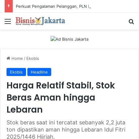
Perkuat Pengalaman Pelanggan, PLN Icon Plus Sabet Tiga Penghargaan CCW 2026
Menu
Ca
Home
/
Ekobis
Ekobis
Headline
Harga Relatif Stabil, Stok
Beras Aman hingga
Lebaran
Stok beras saat ini tercatat sebanyak 2,2 juta
ton dipastikan aman hingga Lebaran Idul Fitri
2025/1446 Hijriah.