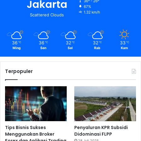
Jakarta
36º - 26º
67%
1.32 km/h
Scattered Clouds
36
36
32
32
33
℃
℃
℃
℃
℃
Ming
Sen
Sel
Rab
Kam
Terpopuler
Tips Bisnis Sukses
Penyaluran KPR Subsidi
Menggunakan Broker
Didominasi FLPP
Forex dan Aplikasi Trading
28 Juli 2025