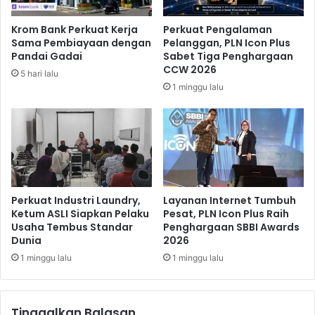
r
o
a
n
Krom Bank Perkuat Kerja
Perkuat Pengalaman
k
L
Sama Pembiayaan dengan
Pelanggan, PLN Icon Plus
a
i
Pandai Gadai
Sabet Tiga Penghargaan
t
s
CCW 2026
5 hari lalu
d
t
1 minggu lalu
i
r
S
i
e
k
k
5
t
0
o
P
r
e
S
r
Perkuat Industri Laundry,
Layanan Internet Tumbuh
t
s
Ketum ASLI Siapkan Pelaku
Pesat, PLN Icon Plus Raih
r
Usaha Tembus Standar
Penghargaan SBBI Awards
e
Dunia
2026
a
n
t
D
1 minggu lalu
1 minggu lalu
e
o
g
r
i
o
Tinggalkan Balasan
s