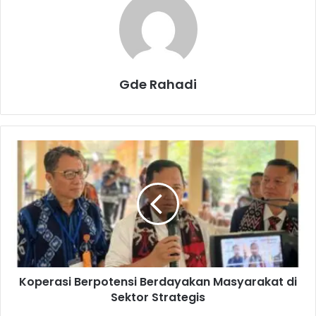
Gde Rahadi
K
o
p
e
r
a
s
i
B
Koperasi Berpotensi Berdayakan Masyarakat di
e
Sektor Strategis
r
p