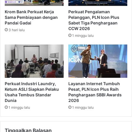
a
u
i
d
Krom Bank Perkuat Kerja
Perkuat Pengalaman
n
a
Sama Pembiayaan dengan
Pelanggan, PLN Icon Plus
g
l
Pandai Gadai
Sabet Tiga Penghargaan
d
e
CCW 2026
3 hari lalu
i
w
1 minggu lalu
N
a
u
t
g
M
r
a
a
j
h
a
a
p
K
a
Perkuat Industri Laundry,
Layanan Internet Tumbuh
a
h
Ketum ASLI Siapkan Pelaku
Pesat, PLN Icon Plus Raih
r
i
Usaha Tembus Standar
Penghargaan SBBI Awards
y
Dunia
2026
t
a
I
1 minggu lalu
1 minggu lalu
2
m
0
p
2
e
Tinggalkan Balasan
3
r