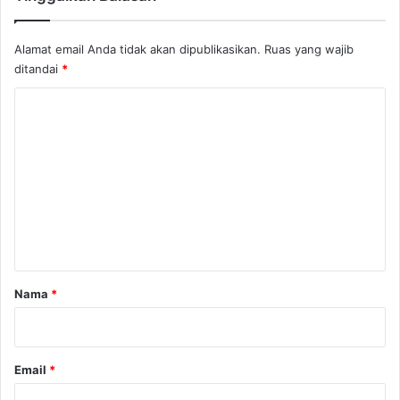
i
a
Alamat email Anda tidak akan dipublikasikan.
Ruas yang wajib
l
ditandai
*
D
i
K
n
o
n
e
m
r
e
n
t
a
r
Nama
*
*
Email
*