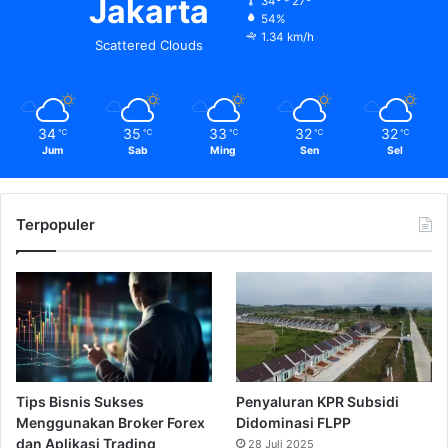
Jakarta
34º - 27º
54%
1.34 km/h
Scattered Clouds
34
35
33
32
32
℃
℃
℃
℃
℃
Jum
Sab
Ming
Sen
Sel
Terpopuler
Tips Bisnis Sukses
Penyaluran KPR Subsidi
Menggunakan Broker Forex
Didominasi FLPP
dan Aplikasi Trading
28 Juli 2025