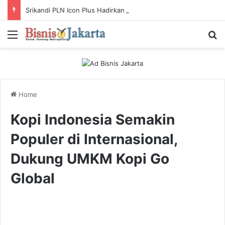
Srikandi PLN Icon Plus Hadirkan Komunitas Koding Inklusif untuk Anak dan Remaja Autisme
Menu
Ca
Home
Kopi Indonesia Semakin
Populer di Internasional,
Dukung UMKM Kopi Go
Global