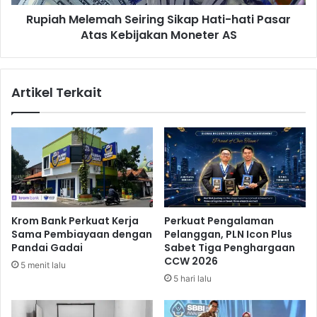
v
l
B
Rupiah Melemah Seiring Sikap Hati-hati Pasar
e
a
Atas Kebijakan Moneter AS
m
l
a
i
h
,
S
Artikel Terkait
I
e
s
i
u
r
T
i
i
n
t
g
i
S
p
i
J
k
Krom Bank Perkuat Kerja
Perkuat Pengalaman
a
a
Sama Pembiayaan dengan
Pelanggan, PLN Icon Plus
b
p
Pandai Gadai
Sabet Tiga Penghargaan
a
H
CCW 2026
5 menit lalu
t
a
5 hari lalu
a
t
n
i
k
-