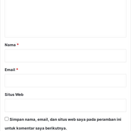
n
e
M
o
n
n
t
e
t
a
e
r
Nama
*
r
*
A
S
Email
*
Situs Web
Simpan nama, email, dan situs web saya pada peramban ini
untuk komentar saya berikutnya.