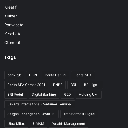
Kreatif
Kuliner
Pariwisata
Kesehatan
Otomotif
Tags
bank bjb
BBRI
Berita Hari Ini
Berita NBA
Berita SEA Games 2021
BNPB
BRI
BRI Liga 1
BRI Peduli
Digital Banking
G20
Holding UMi
Jakarta International Container Terminal
Satgas Penanganan Covid-19
Transformasi Digital
Ultra Mikro
UMKM
Wealth Management