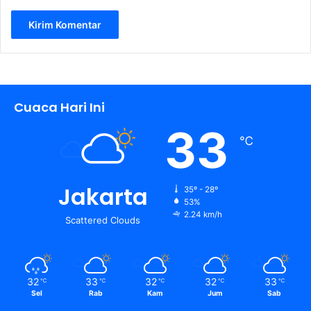
Cuaca Hari Ini
33
℃
Jakarta
35º - 28º
53%
2.24 km/h
Scattered Clouds
32
33
32
32
33
℃
℃
℃
℃
℃
Sel
Rab
Kam
Jum
Sab