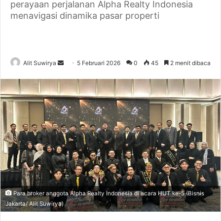
perayaan perjalanan Alpha Realty Indonesia
menavigasi dinamika pasar properti
Alit Suwirya
S
5 Februari 2026
0
45
2 menit dibaca
e
n
d
a
n
e
m
a
i
l
Para broker anggota Alpha Realty Indonesia di acara HUT ke-5 (Bisnis
Jakarta/ Alit Suwirya)