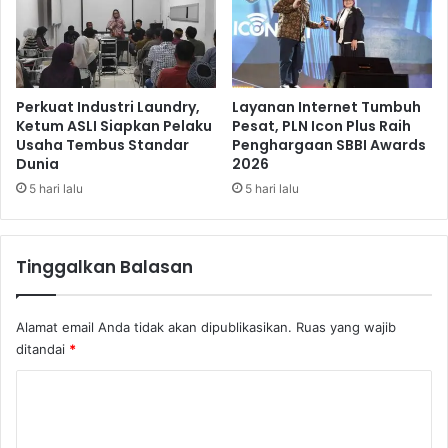
e
h
m
a
b
t
a
i
l
P
Perkuat Industri Laundry,
Layanan Internet Tumbuh
i
a
Ketum ASLI Siapkan Pelaku
Pesat, PLN Icon Plus Raih
M
Usaha Tembus Standar
Penghargaan SBBI Awards
s
Dunia
2026
e
a
n
r
5 hari lalu
5 hari lalu
c
A
u
t
a
a
Tinggalkan Balasan
t
s
K
e
Alamat email Anda tidak akan dipublikasikan.
Ruas yang wajib
b
ditandai
*
i
j
K
a
o
k
a
m