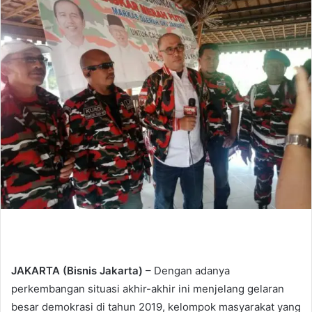
d
a
n
e
m
a
i
l
JAKARTA (Bisnis Jakarta)
– Dengan adanya
perkembangan situasi akhir-akhir ini menjelang gelaran
besar demokrasi di tahun 2019, kelompok masyarakat yang