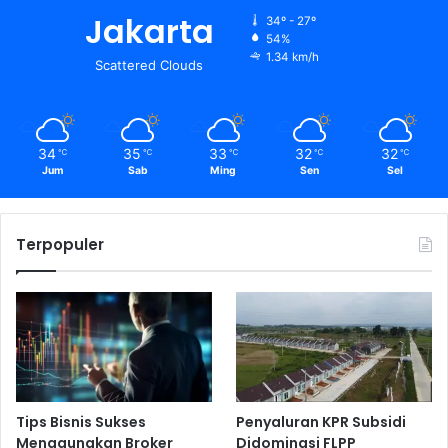
Jakarta
34º - 27º
54%
1.34 km/h
Scattered Clouds
34
35
33
32
32
℃
℃
℃
℃
℃
Jum
Sab
Ming
Sen
Sel
Terpopuler
Tips Bisnis Sukses
Penyaluran KPR Subsidi
Menggunakan Broker
Didominasi FLPP