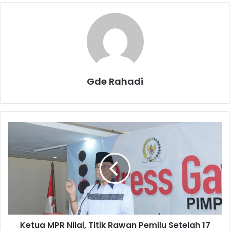
Gde Rahadi
K
e
t
u
a
M
P
R
N
Ketua MPR Nilai, Titik Rawan Pemilu Setelah 17
i