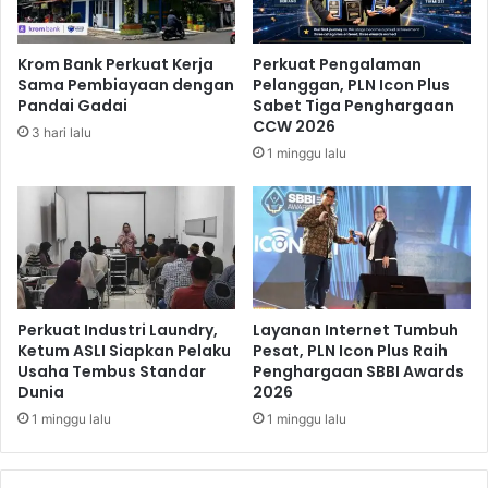
e
e
t
n
e
t
Krom Bank Perkuat Kerja
Perkuat Pengalaman
l
u
Sama Pembiayaan dengan
Pelanggan, PLN Icon Plus
a
k
Pandai Gadai
Sabet Tiga Penghargaan
h
K
CCW 2026
3 hari lalu
1
E
1 minggu lalu
7
K
A
P
p
a
r
r
i
i
l
w
i
s
Perkuat Industri Laundry,
Layanan Internet Tumbuh
Ketum ASLI Siapkan Pelaku
Pesat, PLN Icon Plus Raih
a
Usaha Tembus Standar
Penghargaan SBBI Awards
t
Dunia
2026
a
1 minggu lalu
1 minggu lalu