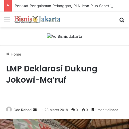
Perkuat Pengalaman Pelanggan, PLN Icon Plus Sabet Tiga Penghargaan CCW 2026
Menu
Ca
Home
LMP Deklarasi Dukung
Jokowi-Ma’ruf
Gde Rahadi
S
23 Maret 2019
0
3
1 menit dibaca
e
n