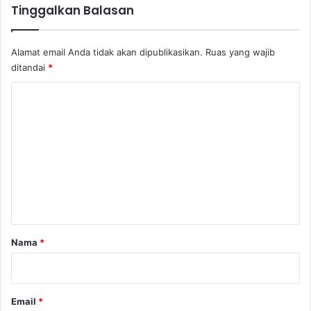
Tinggalkan Balasan
Alamat email Anda tidak akan dipublikasikan.
Ruas yang wajib
ditandai
*
K
o
m
e
n
t
a
r
Nama
*
*
Email
*