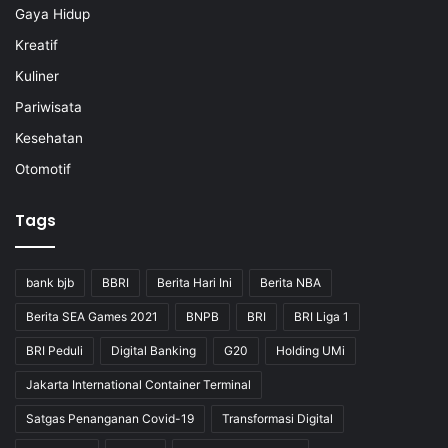
Gaya Hidup
Kreatif
Kuliner
Pariwisata
Kesehatan
Otomotif
Tags
bank bjb
BBRI
Berita Hari Ini
Berita NBA
Berita SEA Games 2021
BNPB
BRI
BRI Liga 1
BRI Peduli
Digital Banking
G20
Holding UMi
Jakarta International Container Terminal
Satgas Penanganan Covid-19
Transformasi Digital