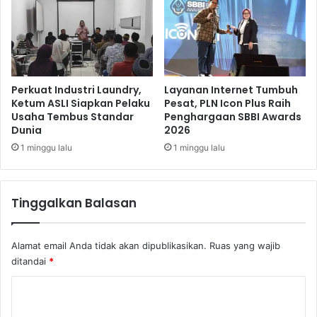
c
i
e
r
s
a
s
g
u
k
Perkuat Industri Laundry,
Layanan Internet Tumbuh
Ketum ASLI Siapkan Pelaku
Pesat, PLN Icon Plus Raih
a
Usaha Tembus Standar
Penghargaan SBBI Awards
n
Dunia
2026
1 minggu lalu
1 minggu lalu
Tinggalkan Balasan
Alamat email Anda tidak akan dipublikasikan.
Ruas yang wajib
ditandai
*
K
o