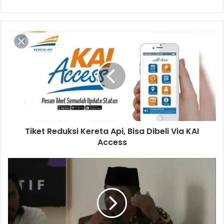
T
i
k
e
t
R
e
d
u
Tiket Reduksi Kereta Api, Bisa Dibeli Via KAI
k
Access
s
i
K
C
e
a
r
p
e
i
t
m
a
K