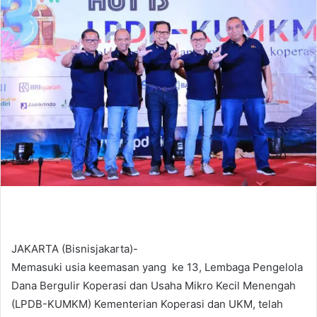
d
a
n
e
m
a
i
l
JAKARTA (Bisnisjakarta)-
Memasuki usia keemasan yang ke 13, Lembaga Pengelola
Dana Bergulir Koperasi dan Usaha Mikro Kecil Menengah
(LPDB-KUMKM) Kementerian Koperasi dan UKM, telah