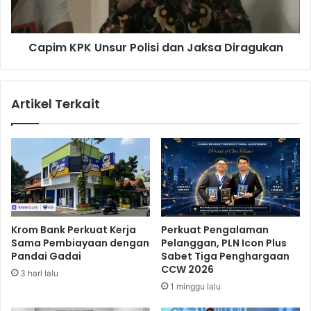
A
P
p
K
i
U
,
Capim KPK Unsur Polisi dan Jaksa Diragukan
n
B
s
i
u
s
r
Artikel Terkait
a
P
D
o
i
l
b
i
e
s
l
i
i
d
V
a
i
n
Krom Bank Perkuat Kerja
Perkuat Pengalaman
a
J
Sama Pembiayaan dengan
Pelanggan, PLN Icon Plus
K
a
Pandai Gadai
Sabet Tiga Penghargaan
A
k
CCW 2026
3 hari lalu
I
s
1 minggu lalu
A
a
c
D