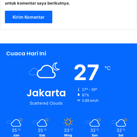
untuk komentar saya berikutnya.
Cuaca Hari Ini
27
℃
Jakarta
27º - 26º
87%
0.89 km/h
Scattered Clouds
35
35
33
32
32
℃
℃
℃
℃
℃
Jum
Sab
Ming
Sen
Sel