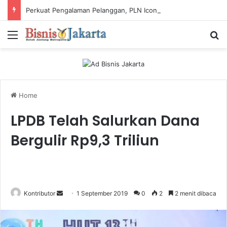
Perkuat Pengalaman Pelanggan, PLN Icon Plus Sabet Tiga Penghargaan CCW 2026
Menu
Ca
Home
LPDB Telah Salurkan Dana
Bergulir Rp9,3 Triliun
Kontributor
S
1 September 2019
0
2
2 menit dibaca
e
n