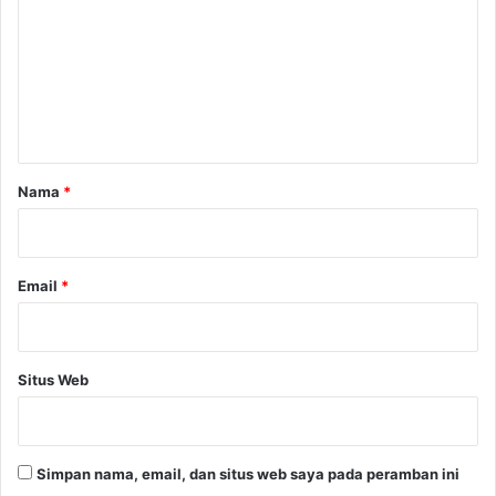
m
e
n
t
a
r
Nama
*
*
Email
*
Situs Web
Simpan nama, email, dan situs web saya pada peramban ini