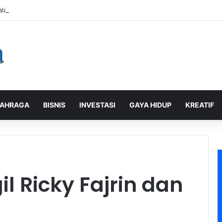
alaman Pelanggan, PLN Icon Plus Sabet Tiga Penghargaan CCW 2026
AHRAGA
BISNIS
INVESTASI
GAYA HIDUP
KREATIF
il Ricky Fajrin dan