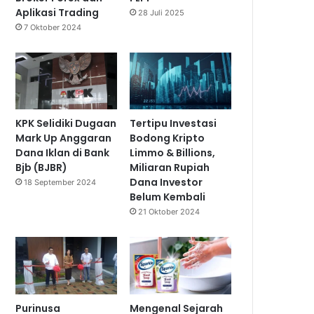
Aplikasi Trading
28 Juli 2025
7 Oktober 2024
KPK Selidiki Dugaan
Tertipu Investasi
Mark Up Anggaran
Bodong Kripto
Dana Iklan di Bank
Limmo & Billions,
Bjb (BJBR)
Miliaran Rupiah
Dana Investor
18 September 2024
Belum Kembali
21 Oktober 2024
Purinusa
Mengenal Sejarah