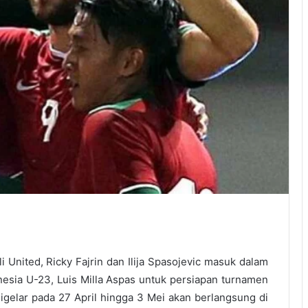
 United, Ricky Fajrin dan Ilija Spasojevic masuk dalam
nesia U-23, Luis Milla Aspas untuk persiapan turnamen
gelar pada 27 April hingga 3 Mei akan berlangsung di