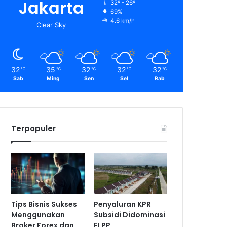
Jakarta
32º - 26º
69%
4.6 km/h
Clear Sky
32
35
32
32
32
℃
℃
℃
℃
℃
Sab
Ming
Sen
Sel
Rab
Terpopuler
Tips Bisnis Sukses
Penyaluran KPR
Menggunakan
Subsidi Didominasi
Broker Forex dan
FLPP