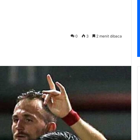
0
3
2 menit dibaca