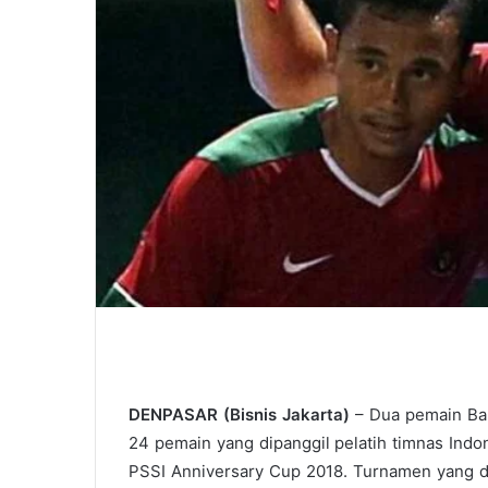
DENPASAR (Bisnis Jakarta)
– Dua pemain Bali
24 pemain yang dipanggil pelatih timnas Indo
PSSI Anniversary Cup 2018. Turnamen yang di