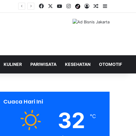
Facebook
X
YouTube
Instagram
Tiktok
Log In
Shuffle Berita
Sidebar
KULINER
PARIWISATA
KESEHATAN
OTOMOTIF
Cuaca Hari Ini
32
℃