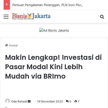
Perkuat Pengalaman Pelanggan, PLN Icon Plus Sabet Tiga Penghargaan CCW 2026
Menu
Ca
Home
Makin Lengkap! Investasi di
Pasar Modal Kini Lebih
Mudah via BRImo
Gde Rahadi
S
19 November 2023
0
7
e