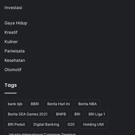
Investasi
Gaya Hidup
Kreatif
Kuliner
Pariwisata
Kesehatan
Otomotif
Tags
bank bjb
BBRI
Berita Hari Ini
Berita NBA
Berita SEA Games 2021
BNPB
BRI
BRI Liga 1
BRI Peduli
Digital Banking
G20
Holding UMi
Jakarta International Container Terminal