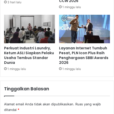
CCW 2026
3 hari lalu
l
p
1 minggu lalu
a
a
h
u
d
i
a
T
n
a
D
r
u
g
n
e
Perkuat Industri Laundry,
Layanan Internet Tumbuh
i
t
Ketum ASLI Siapkan Pelaku
Pesat, PLN Icon Plus Raih
a
Usaha Tembus Standar
Penghargaan SBBI Awards
,
Dunia
2026
U
D
s
o
1 minggu lalu
1 minggu lalu
a
r
h
o
a
n
Tinggalkan Balasan
g
P
e
Alamat email Anda tidak akan dipublikasikan.
Ruas yang wajib
l
ditandai
*
a