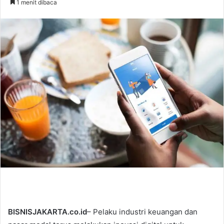
1 menit dibaca
n
d
a
n
e
m
a
i
l
BISNISJAKARTA.co.id
– Pelaku industri keuangan dan