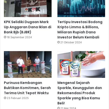
KPK Selidiki Dugaan Mark
Tertipu Investasi Bodong
Up Anggaran Dana Iklan di
Kripto Limmo & Billions,
Bank Bjb (BJBR)
Miliaran Rupiah Dana
Investor Belum Kembali
18 September 2024
21 Oktober 2024
Purinusa Kembangan
Mengenal Sejarah
Buktikan Komitmen, Serah
Sparkle, Keunggulan dan
Terima Unit Tepat Waktu
Rekomendasi Produk
Sparkle yang Bisa Kamu
23 Februari 2025
Beli!
21 Mei 2024