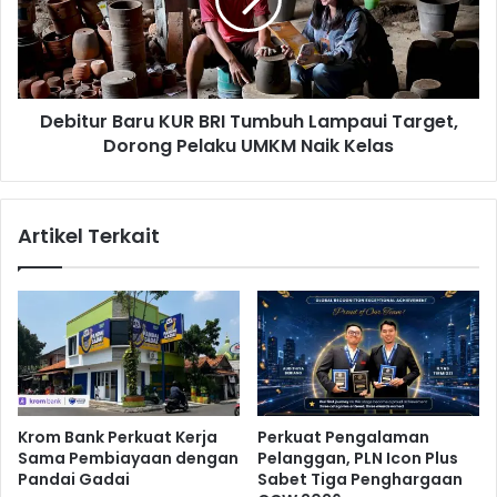
L
t
i
u
n
r
k
B
a
a
n
Debitur Baru KUR BRI Tumbuh Lampaui Target,
r
d
Dorong Pelaku UMKM Naik Kelas
u
M
K
a
U
t
R
Artikel Terkait
c
B
h
R
A
I
n
T
t
u
a
m
r
b
a
u
S
h
Krom Bank Perkuat Kerja
Perkuat Pengalaman
e
L
Sama Pembiayaan dengan
Pelanggan, PLN Icon Plus
k
a
Pandai Gadai
Sabet Tiga Penghargaan
o
m