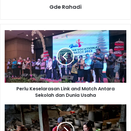
Gde Rahadi
P
e
r
l
u
K
e
s
e
Perlu Keselarasan Link and Match Antara
l
Sekolah dan Dunia Usaha
a
r
a
D
s
e
a
b
n
i