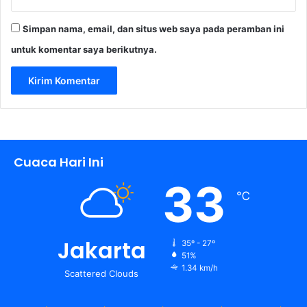
Simpan nama, email, dan situs web saya pada peramban ini
untuk komentar saya berikutnya.
Cuaca Hari Ini
33
℃
Jakarta
35º - 27º
51%
1.34 km/h
Scattered Clouds