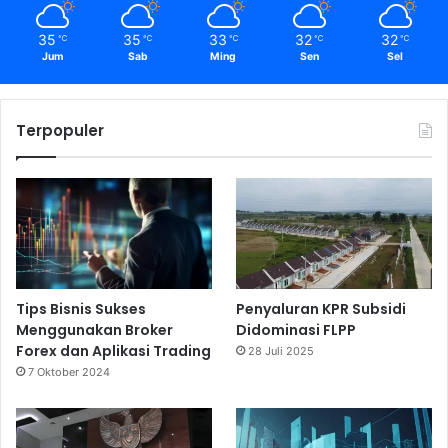
35
35
33
32
32
℃
℃
℃
℃
℃
Jum
Sab
Ming
Sen
Sel
Terpopuler
Tips Bisnis Sukses
Penyaluran KPR Subsidi
Menggunakan Broker
Didominasi FLPP
Forex dan Aplikasi Trading
28 Juli 2025
7 Oktober 2024