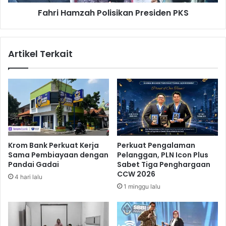
a
z
Fahri Hamzah Polisikan Presiden PKS
i
a
m
h
T
P
e
o
Artikel Terkait
k
l
a
i
n
s
L
i
a
k
j
a
u
n
I
P
n
r
Krom Bank Perkuat Kerja
Perkuat Pengalaman
f
e
Sama Pembiayaan dengan
Pelanggan, PLN Icon Plus
l
s
Pandai Gadai
Sabet Tiga Penghargaan
a
i
CCW 2026
4 hari lalu
s
d
1 minggu lalu
i
e
n
P
K