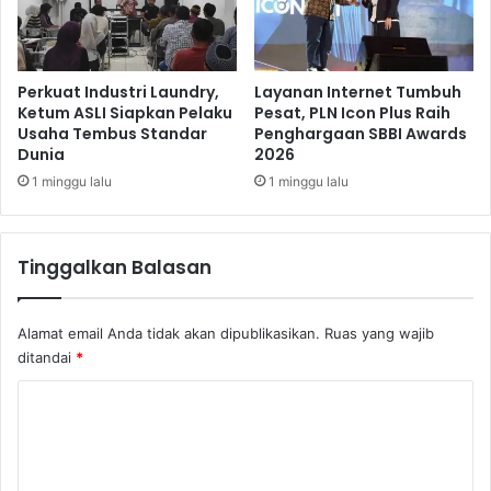
S
Perkuat Industri Laundry,
Layanan Internet Tumbuh
Ketum ASLI Siapkan Pelaku
Pesat, PLN Icon Plus Raih
Usaha Tembus Standar
Penghargaan SBBI Awards
Dunia
2026
1 minggu lalu
1 minggu lalu
Tinggalkan Balasan
Alamat email Anda tidak akan dipublikasikan.
Ruas yang wajib
ditandai
*
K
o
m