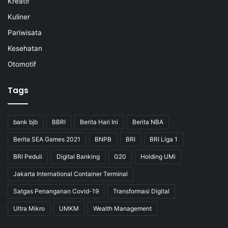
Kreatif
Kuliner
Pariwisata
Kesehatan
Otomotif
Tags
bank bjb
BBRI
Berita Hari Ini
Berita NBA
Berita SEA Games 2021
BNPB
BRI
BRI Liga 1
BRI Peduli
Digital Banking
G20
Holding UMi
Jakarta International Container Terminal
Satgas Penanganan Covid-19
Transformasi Digital
Ultra Mikro
UMKM
Wealth Management