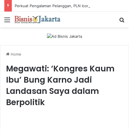
Perkuat Pengalaman Pelanggan, PLN Icon Plus Sabet Tiga Penghargaan CCW 2026
Menu
Ca
Home
Megawati: ‘Kongres Kaum
Ibu’ Bung Karno Jadi
Landasan Saya dalam
Berpolitik