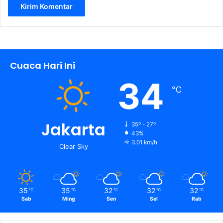
Cuaca Hari Ini
34
℃
Jakarta
35º - 27º
43%
3.01 km/h
Clear Sky
35
35
32
32
32
℃
℃
℃
℃
℃
Sab
Ming
Sen
Sel
Rab