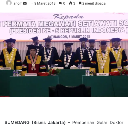
anom
S
9 Maret 2018
0
3
2 menit dibaca
e
n
d
a
n
e
m
a
i
l
SUMEDANG (Bisnis Jakarta)
– Pemberian Gelar Doktor