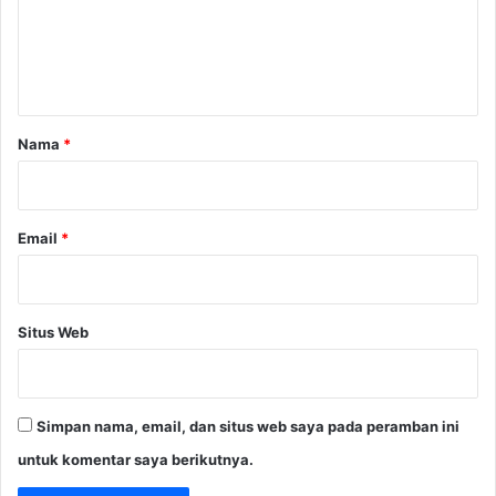
e
n
t
a
r
Nama
*
*
Email
*
Situs Web
Simpan nama, email, dan situs web saya pada peramban ini
untuk komentar saya berikutnya.