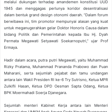
melalui dukungan terhadap amandemen konstitusi UUD
1945 dan menggagas perlunya koridor desentralisasi
dalam bentuk grand design otonomi daerah. “Dalam forum
berwibawa ini, tim promotor mempunyai alasan yang kuat
untuk meganugerahkan gelar Doktor Honoris Causa dalam
bidang Politik dan Pemerintahan kepada Ibu Hj. Dyah
Permata Megawati Setyawati Soekarnoputri,” ujar Prof
Ermaya.
Hadir dalam acara, putra putri Megawati, yaitu Muhammad
Rizky Pratama, Muhammad Prananda Prabowo dan Puan
Maharani, serta sejumlah pejabat dan tamu undangan
antara lain Wakil Presiden RI ke-6 Try Sutrisno, Ketua MPR
Zulkifli Hasan, Ketua DPD Oesman Sapta Odang, Ketua
BPK Moermahadi Soerja Djanegara.
Sejumlah menteri Kabinet Kerja antara lain Menteri
Koperasi dan UMKM Anak Agung Gede Ngurah Puspayoga,