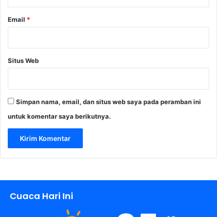
l
i
Email
*
t
i
k
Situs Web
Simpan nama, email, dan situs web saya pada peramban ini
untuk komentar saya berikutnya.
Cuaca Hari Ini