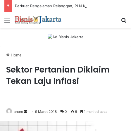
Perkuat Pengalaman Pelanggan, PLN Icon Plus Sabet Tiga Penghargaan CCW 2026
Menu
Ca
Home
Sektor Pertanian Diklaim
Tekan Laju Inflasi
anom
S
9 Maret 2018
0
6
1 menit dibaca
e
n