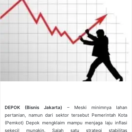
d
a
n
e
m
a
i
l
DEPOK (Bisnis Jakarta)
– Meski minimnya lahan
pertanian, namun dari sektor tersebut Pemerintah Kota
(Pemkot) Depok mengklaim mampu menjaga laju inflasi
sekecil mungkin. Salah satu strategi stabilitas