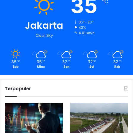
35
℃
Jakarta
35º - 26º
42%
4.01 km/h
Clear Sky
35
35
32
32
32
℃
℃
℃
℃
℃
Sab
Ming
Sen
Sel
Rab
Terpopuler