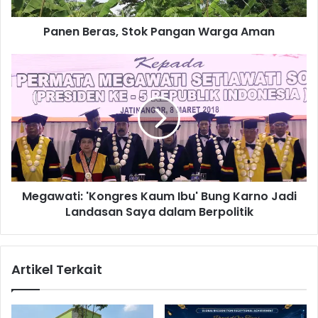
r
a
Panen Beras, Stok Pangan Warga Aman
s
,
S
M
t
e
o
g
k
a
P
w
a
a
n
t
g
i
a
:
Megawati: 'Kongres Kaum Ibu' Bung Karno Jadi
n
'
W
Landasan Saya dalam Berpolitik
K
a
o
r
n
g
g
Artikel Terkait
a
r
A
e
m
s
a
K