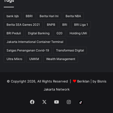
Tags
bank bjb
BBRI
Berita Hari Ini
Berita NBA
Berita SEA Games 2021
BNPB
BRI
BRI Liga 1
BRI Peduli
Digital Banking
G20
Holding UMi
Jakarta International Container Terminal
Satgas Penanganan Covid-19
Transformasi Digital
Ultra Mikro
UMKM
Wealth Management
© Copyright 2026, All Rights Reserved |
Beriklan
| by
Bisnis
Jakarta Network
Facebook
X
YouTube
Instagram
Tiktok