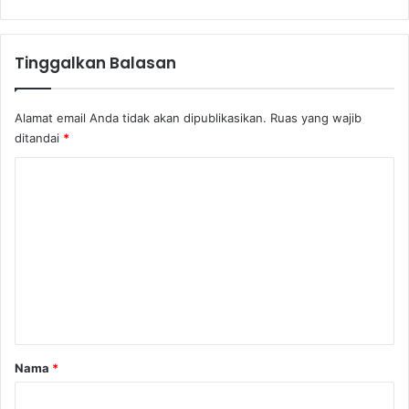
a
n
d
Tinggalkan Balasan
a
s
a
Alamat email Anda tidak akan dipublikasikan.
Ruas yang wajib
n
ditandai
*
S
a
K
y
o
a
d
m
a
e
l
a
n
m
t
B
e
a
r
r
Nama
*
p
*
o