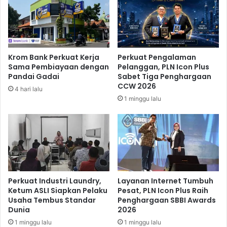
n
a
u
m
I
b
Krom Bank Perkuat Kerja
Perkuat Pengalaman
u
Sama Pembiayaan dengan
Pelanggan, PLN Icon Plus
'
Pandai Gadai
Sabet Tiga Penghargaan
B
CCW 2026
4 hari lalu
u
1 minggu lalu
n
g
K
a
r
n
o
J
Perkuat Industri Laundry,
Layanan Internet Tumbuh
a
Ketum ASLI Siapkan Pelaku
Pesat, PLN Icon Plus Raih
Usaha Tembus Standar
Penghargaan SBBI Awards
d
Dunia
2026
i
L
1 minggu lalu
1 minggu lalu