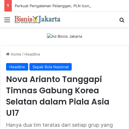
Perkuat Pengalaman Pelanggan, PLN Icon Plus Sabet Tiga Penghargaan CCW 2026
Menu
Ca
Home
/
Headline
Headline
Sepak Bola Nasional
Nova Arianto Tanggapi
Timnas Gabung Korea
Selatan dalam Piala Asia
U17
Hanya dua tim teratas dari setiap grup yang