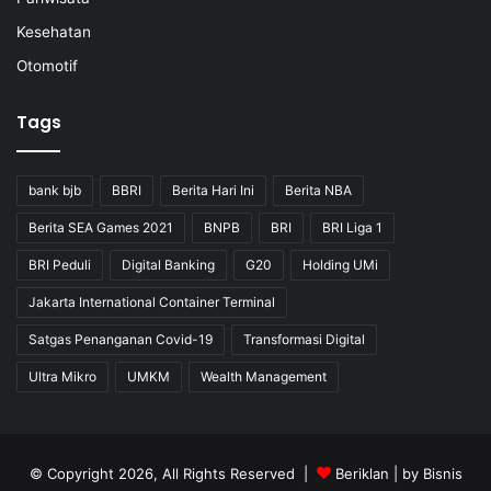
Kesehatan
Otomotif
Tags
bank bjb
BBRI
Berita Hari Ini
Berita NBA
Berita SEA Games 2021
BNPB
BRI
BRI Liga 1
BRI Peduli
Digital Banking
G20
Holding UMi
Jakarta International Container Terminal
Satgas Penanganan Covid-19
Transformasi Digital
Ultra Mikro
UMKM
Wealth Management
© Copyright 2026, All Rights Reserved |
Beriklan
| by
Bisnis