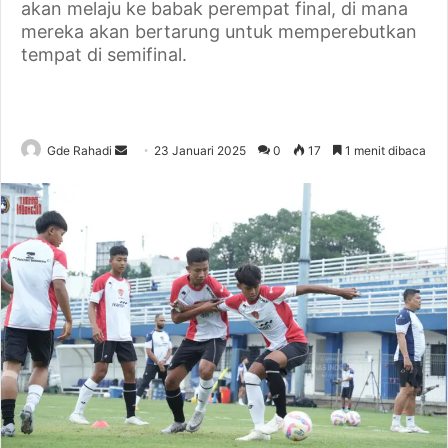
akan melaju ke babak perempat final, di mana
mereka akan bertarung untuk memperebutkan
tempat di semifinal.
Gde Rahadi
S
23 Januari 2025
0
17
1 menit dibaca
e
n
d
a
n
e
m
a
i
l