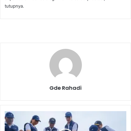
tutupnya.
Gde Rahadi
"
G
e