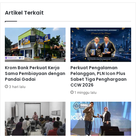
d
i
Artikel Terkait
k
r
a
k
n
a
P
n
a
V
r
a
i
k
w
s
i
i
Krom Bank Perkuat Kerja
Perkuat Pengalaman
s
n
Sama Pembiayaan dengan
Pelanggan, PLN Icon Plus
a
R
Pandai Gadai
Sabet Tiga Penghargaan
t
a
CCW 2026
3 hari lalu
a
b
1 minggu lalu
B
i
e
e
r
s
k
G
u
r
a
a
l
t