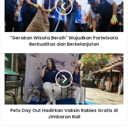
r
a
k
a
n
W
"Gerakan Wisata Bersih" Wujudkan Pariwisata
i
Berkualitas dan Berkelanjutan
s
a
t
P
a
e
B
t
e
s
r
D
s
a
i
y
h
O
"
u
W
Pets Day Out Hadirkan Vaksin Rabies Gratis di
t
u
Jimbaran Bali
H
j
a
u
d