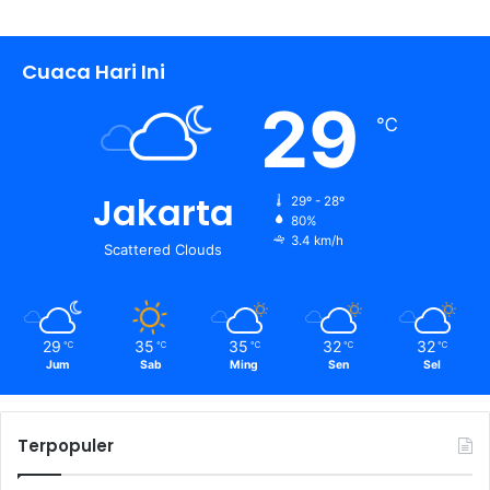
Cuaca Hari Ini
29
℃
Jakarta
29º - 28º
80%
3.4 km/h
Scattered Clouds
29
35
35
32
32
℃
℃
℃
℃
℃
Jum
Sab
Ming
Sen
Sel
Terpopuler