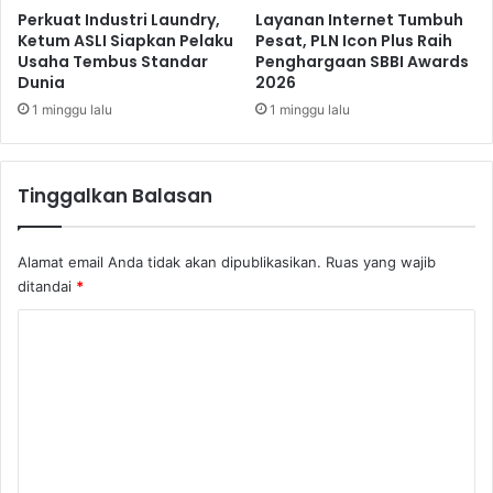
i
i
Perkuat Industri Laundry,
Layanan Internet Tumbuh
t
s
Ketum ASLI Siapkan Pelaku
Pesat, PLN Icon Plus Raih
a
Usaha Tembus Standar
Penghargaan SBBI Awards
d
Dunia
2026
s
i
d
J
1 minggu lalu
1 minggu lalu
a
i
n
m
B
b
Tinggalkan Balasan
e
a
r
r
k
a
Alamat email Anda tidak akan dipublikasikan.
Ruas yang wajib
e
n
ditandai
*
l
B
a
a
K
n
l
o
j
i
u
m
t
e
a
n
n
t