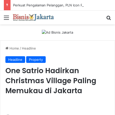
Perkuat Pengalaman Pelanggan, PLN Icon Plus Sabet Tiga Penghargaan CCW 2026
Menu
Ca
Home
/
Headline
Headline
Property
One Satrio Hadirkan
Christmas Village Paling
Memukau di Jakarta