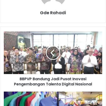
Gde Rahadi
B
B
P
V
P
B
a
n
d
BBPVP Bandung Jadi Pusat Inovasi
u
Pengembangan Talenta Digital Nasional
n
g
J
T
a
i
d
n