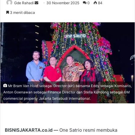
Gde Rahadi
S
30 November 2025
0
84
e
3 menit dibaca
n
d
a
n
e
m
a
i
l
Mr Bram Van Hoof sebagai Director (kiri) bersama Eddy sebagai Komisaris,
Anton Goenawan sebagai Finance Director dan Stella Kohdong sebagai GM
commercial property Jakarta Setiabudi International.
BISNISJAKARTA.co.id —
One Satrio resmi membuka