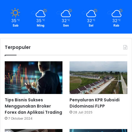
35
35
32
32
32
℃
℃
℃
℃
℃
Sab
Ming
Sen
Sel
Rab
Terpopuler
Tips Bisnis Sukses
Penyaluran KPR Subsidi
Menggunakan Broker
Didominasi FLPP
Forex dan Aplikasi Trading
28 Juli 2025
7 Oktober 2024