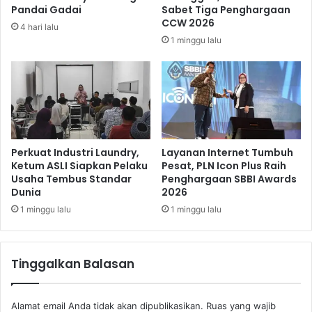
n
n
Pandai Gadai
Sabet Tiga Penghargaan
g
,
CCW 2026
4 hari lalu
a
M
1 minggu lalu
n
a
T
m
a
a
l
n
e
S
n
i
t
a
a
p
Perkuat Industri Laundry,
Layanan Internet Tumbuh
D
k
Ketum ASLI Siapkan Pelaku
Pesat, PLN Icon Plus Raih
i
Usaha Tembus Standar
Penghargaan SBBI Awards
a
Dunia
2026
g
n
i
P
1 minggu lalu
1 minggu lalu
t
e
a
r
l
l
Tinggalkan Balasan
N
i
a
n
s
d
Alamat email Anda tidak akan dipublikasikan.
Ruas yang wajib
i
u