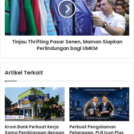
i
j
P
a
u
u
s
T
a
h
t
r
I
Tinjau Thrifting Pasar Senen, Maman Siapkan
i
n
Perlindungan bagi UMKM
f
o
t
v
i
a
n
Artikel Terkait
s
g
i
P
P
a
e
s
n
a
g
r
e
S
m
e
b
n
Krom Bank Perkuat Kerja
Perkuat Pengalaman
a
e
Sama Pembiayaan dengan
Pelanggan, PLN Icon Plus