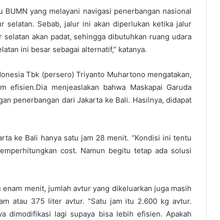
u BUMN yang melayani navigasi penerbangan nasional
 selatan. Sebab, jalur ini akan diperlukan ketika jalur
ur selatan akan padat, sehingga dibutuhkan ruang udara
elatan ini besar sebagai alternatif,” katanya.
donesia Tbk (persero) Triyanto Muhartono mengatakan,
lum efisien.Dia menjeaslakan bahwa Maskapai Garuda
gan penerbangan dari Jakarta ke Bali. Hasilnya, didapat
ta ke Bali hanya satu jam 28 menit. “Kondisi ini tentu
emperhitungkan cost. Namun begitu tetap ada solusi
enam menit, jumlah avtur yang dikeluarkan juga masih
am atau 375 liter avtur. “Satu jam itu 2.600 kg avtur.
 dimodifikasi lagi supaya bisa lebih efisien. Apakah