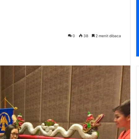
0
38
2 menit dibaca