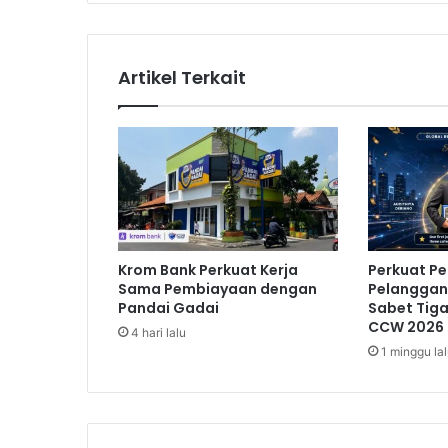
n
B
a
r
Artikel Terkait
u
S
e
v
i
s
M
a
s
Krom Bank Perkuat Kerja
Perkuat P
i
Sama Pembiayaan dengan
Pelanggan,
h
Pandai Gadai
Sabet Tig
R
CCW 2026
4 hari lalu
a
1 minggu la
n
c
u