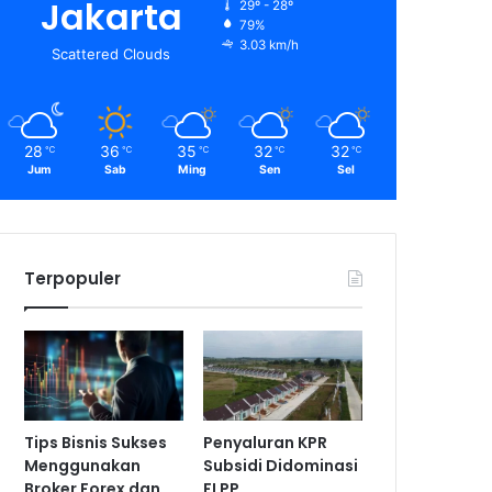
Jakarta
29º - 28º
79%
3.03 km/h
Scattered Clouds
28
36
35
32
32
℃
℃
℃
℃
℃
Jum
Sab
Ming
Sen
Sel
Terpopuler
Tips Bisnis Sukses
Penyaluran KPR
Menggunakan
Subsidi Didominasi
Broker Forex dan
FLPP