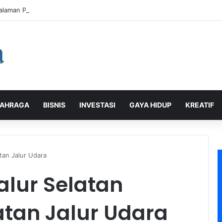
alaman Pelanggan, PLN Icon Plus Sabet Tiga Penghargaan CCW 2026
AHRAGA
BISNIS
INVESTASI
GAYA HIDUP
KREATIF
tan Jalur Udara
lur Selatan
tan Jalur Udara