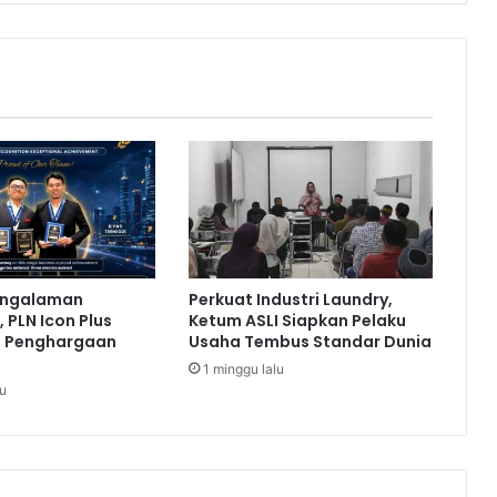
P
r
a
n
c
i
s
B
e
r
a
k
h
engalaman
Perkuat Industri Laundry,
i
 PLN Icon Plus
Ketum ASLI Siapkan Pelaku
r
a Penghargaan
Usaha Tembus Standar Dunia
T
1 minggu lalu
u
lu
r
u
n
1
,