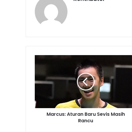
M
a
r
c
u
s
:
A
t
Marcus: Aturan Baru Sevis Masih
u
Rancu
r
a