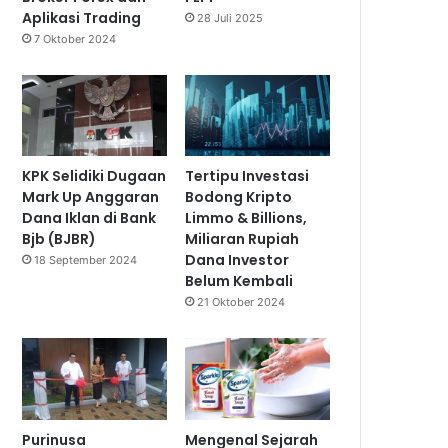
Aplikasi Trading
28 Juli 2025
7 Oktober 2024
KPK Selidiki Dugaan
Tertipu Investasi
Mark Up Anggaran
Bodong Kripto
Dana Iklan di Bank
Limmo & Billions,
Bjb (BJBR)
Miliaran Rupiah
Dana Investor
18 September 2024
Belum Kembali
21 Oktober 2024
Purinusa
Mengenal Sejarah