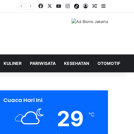
Facebook
X
YouTube
Instagram
Tiktok
Log In
Shuffle Berita
Sidebar
KULINER
PARIWISATA
KESEHATAN
OTOMOTIF
Cuaca Hari Ini
29
℃