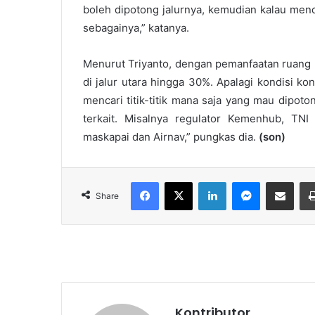
boleh dipotong jalurnya, kemudian kalau men
sebagainya,” katanya.
Menurut Triyanto, dengan pemanfaatan ruang 
di jalur utara hingga 30%. Apalagi kondisi kon
mencari titik-titik mana saja yang mau dipot
terkait. Misalnya regulator Kemenhub, TN
maskapai dan Airnav,” pungkas dia.
(son)
Facebook
X
LinkedIn
Messenger
Share via Email
Share
Kontributor