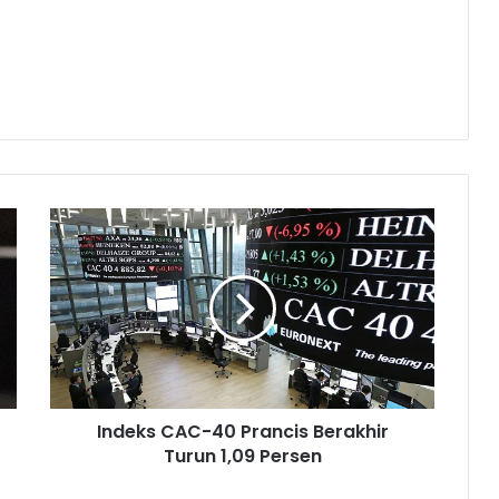
I
n
d
e
k
s
C
A
C
Indeks CAC-40 Prancis Berakhir
-
Turun 1,09 Persen
4
0