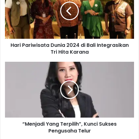
i
P
a
r
i
w
Hari Pariwisata Dunia 2024 di Bali Integrasikan
i
Tri Hita Karana
s
a
t
“
a
M
D
e
u
n
n
j
i
a
a
d
2
i
0
Y
2
“Menjadi Yang Terpilih”, Kunci Sukses
a
4
Pengusaha Telur
n
d
g