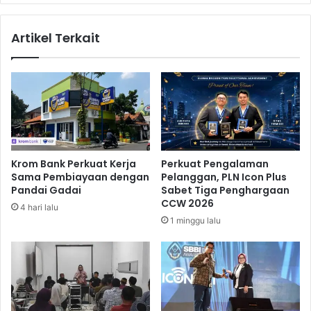
i
T
B
e
Artikel Terkait
a
r
l
p
i
i
I
l
n
i
t
h
e
”
g
,
r
K
Krom Bank Perkuat Kerja
Perkuat Pengalaman
a
u
Sama Pembiayaan dengan
Pelanggan, PLN Icon Plus
s
n
Pandai Gadai
Sabet Tiga Penghargaan
i
c
CCW 2026
4 hari lalu
k
i
1 minggu lalu
a
S
n
u
T
k
r
s
i
e
H
s