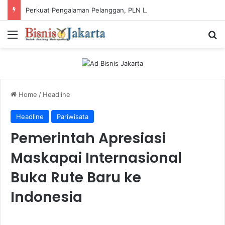
Perkuat Pengalaman Pelanggan, PLN Icon Plus Sabet Tiga Penghargaan CCW 2026
Menu
Ca
Home
/
Headline
Headline
Pariwisata
Pemerintah Apresiasi
Maskapai Internasional
Buka Rute Baru ke
Indonesia