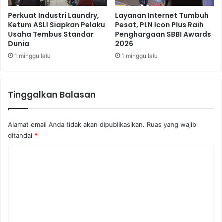
i
P
t
e
Perkuat Industri Laundry,
Layanan Internet Tumbuh
a
n
Ketum ASLI Siapkan Pelaku
Pesat, PLN Icon Plus Raih
K
Usaha Tembus Standar
Penghargaan SBBI Awards
g
Dunia
2026
a
u
r
s
1 minggu lalu
1 minggu lalu
a
a
n
h
a
a
Tinggalkan Balasan
T
e
l
Alamat email Anda tidak akan dipublikasikan.
Ruas yang wajib
u
ditandai
*
r
K
o
m
e
n