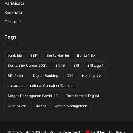
Pariwisata
Kesehatan
Otomotif
Tags
bank bjb
BBRI
Berita Hari Ini
Berita NBA
Berita SEA Games 2021
BNPB
BRI
BRI Liga 1
BRI Peduli
Digital Banking
G20
Holding UMi
Jakarta International Container Terminal
Satgas Penanganan Covid-19
Transformasi Digital
Ultra Mikro
UMKM
Wealth Management
© Copyright 2026, All Rights Reserved |
Beriklan
| by
Bisnis