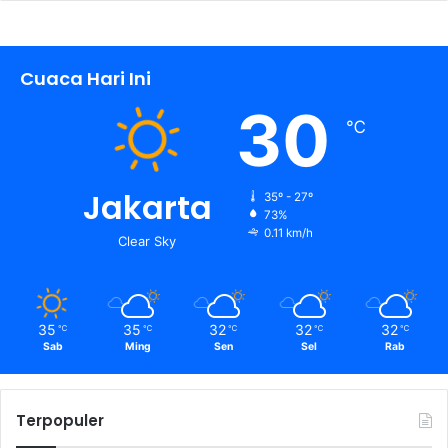
Cuaca Hari Ini
30
℃
Jakarta
35º - 27º
73%
0.11 km/h
Clear Sky
35
35
32
32
32
℃
℃
℃
℃
℃
Sab
Ming
Sen
Sel
Rab
Terpopuler